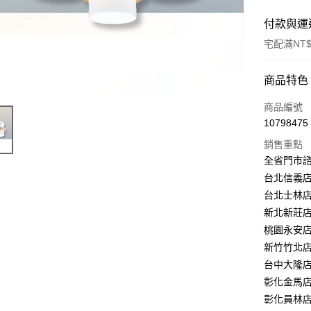
付款與運
宅配滿NT$
付款方式
商品特色
信用卡一
商品編號
10798475
LINE Pay
銷售重點
Apple Pay
全省門市
台北信義店：
街口支付
台北士林店：
悠遊付
新北新莊店：
桃園永安店：
Google Pa
新竹竹北店：
全盈+PAY
台中大隆店：
彰化金馬店：
AFTEE先
彰化員林店：
相關說明