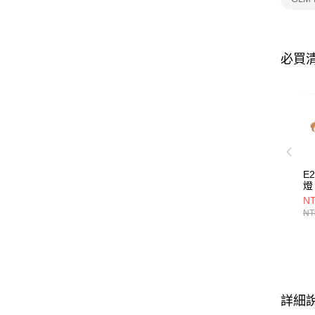
必買
E
燈 
NT
NT
詳細