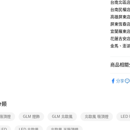
【關於「A
台南北區店：
ATM付款
AFTEE
台南民權店：
便利好安
高雄屏東店：
１．簡單
２．便利
屏東恆春店：
運送方式
３．安心
宜蘭羅東店：
新竹貨運
【「AFT
花蓮吉安店：
每筆NT$1
１．於結帳
金馬、澎湖：
付」結帳
２．訂單
３．收到繳
／ATM／
商品相關分
※ 請注意
絡購買商品
台灣燈飾
先享後付
分享
※ 交易是
北歐風宜
是否繳費成
頂燈
付客戶支
半吸頂燈 
分類
【注意事
１．透過由
 吸頂燈
GLM 燈飾
GLM 北歐風
北歐風 吸頂燈
交易，需
LED
求債權轉
２．關於
LED
LED 北歐風
北歐風 半吸頂燈