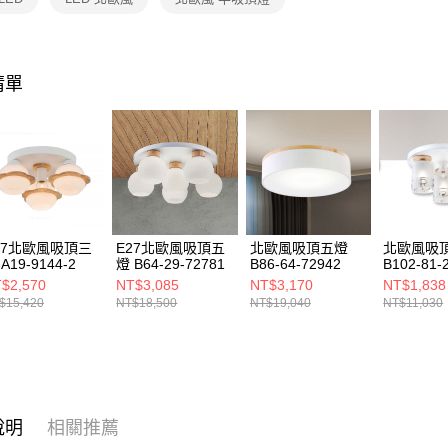
https://aft
３．未成
「AFTE
任。
４．使用「
清單
即時審查
結果請求
５．嚴禁
形，恩沛
動。
27北歐風吸頂三
E27北歐風吸頂五
北歐風吸頂五燈
北歐風吸
A19-9144-2
燈 B64-29-72781
B86-64-72942
B102-81-
$2,570
NT$3,085
NT$3,170
NT$1,838
$15,420
NT$18,500
NT$19,040
NT$11,030
說明
相關推薦