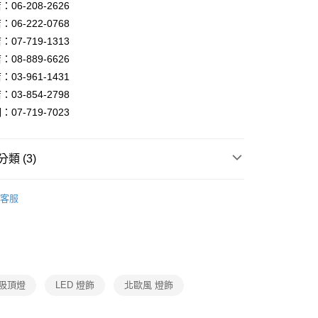
FTEE先享後付」】
06-208-2626
先享後付是「在收到商品之後才付款」的支付方式。 讓您購物簡單
06-222-0768
心！
07-719-1313
：不需註冊會員、不需綁卡、不需儲值。
：只要手機號碼，簡訊認證，即可結帳。
08-889-6626
：先確認商品／服務後，再付款。
03-961-1431
宅配
EE先享後付」結帳流程】
03-854-2798
80，滿NT$5,000(含以上)免運費
方式選擇「AFTEE先享後付」後，將跳轉至「AFTEE先享後
07-719-7023
頁面，進行簡訊認證並確認金額後，即可完成結帳。
成立數日內，您將收到繳費通知簡訊。
費通知簡訊後14天內，點擊此簡訊中的連結，可透過四大超商
網路銀行／等多元方式進行付款，方視為交易完成。
類 (3)
：結帳手續完成當下不需立刻繳費，但若您需要取消訂單，請聯
的店家。未經商家同意取消之訂單仍視為有效，需透過AFTEE
品牌旗艦館
GLM精品燈飾
繳納相關費用。
客服
否成功請以「AFTEE先享後付 」之結帳頁面顯示為準，若有關於
家設計燈飾
北歐風單吸頂燈、北歐風LED吸頂燈、半吸
功／繳費後需取消欲退款等相關疑問，請聯繫「AFTEE先享後
援中心」
https://netprotections.freshdesk.com/support/home
/ 客廳臥室系列
北歐風半吸頂燈
項】
恩沛科技股份有限公司提供之「AFTEE先享後付」服務完成之
依本服務之必要範圍內提供個人資料，並將交易相關給付款項請
 吸頂燈
LED 燈飾
北歐風 燈飾
讓予恩沛科技股份有限公司。
個人資料處理事宜，請瀏覽以下網址：