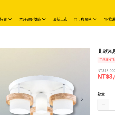
特賣
本月破盤燈飾
最新上市
門市與服務
YP推
北歐風吸
宅配滿NT$
NT$18,00
NT$3,
數量