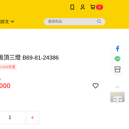
0
薦好文
頂三燈 B69-81-24386
5,000免運
0
000