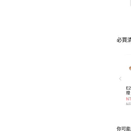
必買
E
燈 
NT
NT
你可能