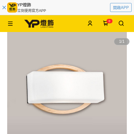
YP燈飾
開啟APP
立刻使用官方APP
0
1
/
1