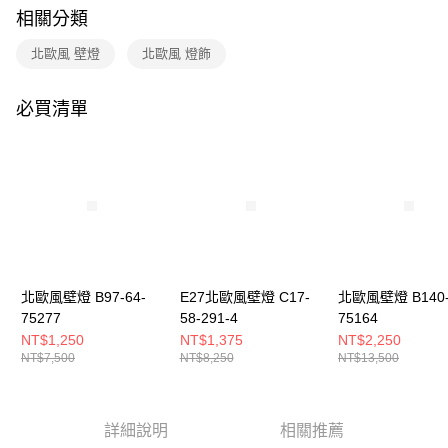
購買商品的店家。未經商家同意取消之訂單仍視為有效，需透過AFTEE先享
相關分類
後付繳納相關費用。
※ 交易是否成功請以「AFTEE先享後付 」之結帳頁面顯示為準，若有關於
北歐風 壁燈
北歐風 燈飾
是否繳費成功／繳費後需取消欲退款等相關疑問，請聯繫「AFTEE先享後付
客戶支援中心」
https://netprotections.freshdesk.com/support/home
必買清單
【注意事項】
１．透過由恩沛科技股份有限公司提供之「AFTEE先享後付」服務完成之交
易，需依本服務之必要範圍內提供個人資料，並將交易相關給付款項請求債
權轉讓予恩沛科技股份有限公司。
２．關於個人資料處理事宜，請瀏覽以下網址：
https://aftee.tw/terms/#terms3
３．未成年的使用者請事先徵得法定代理人或監護人之同意方可使用
「AFTEE先享後付」，若未經同意申辦者引起之損失，本公司不負相關責
任。
４．使用「AFTEE先享後付」時，將依據個別帳號之用戶狀況，依本公司即
時審查核予不同之上限額度；若仍有額度不足之情形，本公司將視審查結果
北歐風壁燈 B97-64-
E27北歐風壁燈 C17-
北歐風壁燈 B140-
請求用戶進行身份認證。
75277
58-291-4
75164
５．嚴禁一人註冊多個帳號或使用他人資訊註冊。若發現惡意使用之情形，
NT$1,250
NT$1,375
NT$2,250
恩沛科技股份有限公司將有權停止該用戶之使用額度並採取法律行動。
NT$7,500
NT$8,250
NT$13,500
詳細說明
相關推薦