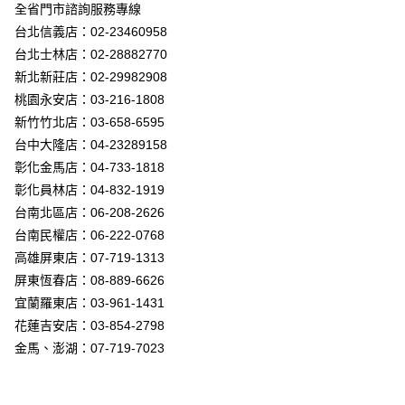
街口支付
全省門市諮詢服務專線
台北信義店：02-23460958
悠遊付
台北士林店：02-28882770
Google Pay
新北新莊店：02-29982908
桃園永安店：03-216-1808
全盈+PAY
新竹竹北店：03-658-6595
AFTEE先享後付
台中大隆店：04-23289158
相關說明
彰化金馬店：04-733-1818
【關於「AFTEE先享後付」】
彰化員林店：04-832-1919
ATM付款
AFTEE先享後付是「在收到商品之後才付款」的支付方式。 讓您購物簡單
台南北區店：06-208-2626
便利好安心！
１．簡單：不需註冊會員、不需綁卡、不需儲值。
台南民權店：06-222-0768
運送方式
２．便利：只要手機號碼，簡訊認證，即可結帳。
高雄屏東店：07-719-1313
３．安心：先確認商品／服務後，再付款。
新竹貨運宅配
屏東恆春店：08-889-6626
每筆NT$180，滿NT$5,000(含以上)免運費
【「AFTEE先享後付」結帳流程】
宜蘭羅東店：03-961-1431
１．於結帳方式選擇「AFTEE先享後付」後，將跳轉至「AFTEE先享後付」
花蓮吉安店：03-854-2798
結帳頁面，進行簡訊認證並確認金額後，即可完成結帳。
２．訂單成立數日內，您將收到繳費通知簡訊。
金馬、澎湖：07-719-7023
３．收到繳費通知簡訊後14天內，點擊此簡訊中的連結，可透過四大超商／
ATM／網路銀行／等多元方式進行付款，方視為交易完成。
※ 請注意：結帳手續完成當下不需立刻繳費，但若您需要取消訂單，請聯絡