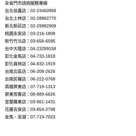
街口支付
全省門市諮詢服務專線
台北信義店：02-23460958
悠遊付
台北士林店：02-28882770
Google Pay
新北新莊店：02-29982908
桃園永安店：03-216-1808
全盈+PAY
新竹竹北店：03-658-6595
AFTEE先享後付
台中大隆店：04-23289158
相關說明
彰化金馬店：04-733-1818
【關於「AFTEE先享後付」】
彰化員林店：04-832-1919
ATM付款
AFTEE先享後付是「在收到商品之後才付款」的支付方式。 讓您購物簡單
台南北區店：06-208-2626
便利好安心！
１．簡單：不需註冊會員、不需綁卡、不需儲值。
台南民權店：06-222-0768
運送方式
２．便利：只要手機號碼，簡訊認證，即可結帳。
高雄屏東店：07-719-1313
３．安心：先確認商品／服務後，再付款。
新竹貨運宅配
屏東恆春店：08-889-6626
每筆NT$180，滿NT$5,000(含以上)免運費
【「AFTEE先享後付」結帳流程】
宜蘭羅東店：03-961-1431
１．於結帳方式選擇「AFTEE先享後付」後，將跳轉至「AFTEE先享後付」
花蓮吉安店：03-854-2798
結帳頁面，進行簡訊認證並確認金額後，即可完成結帳。
２．訂單成立數日內，您將收到繳費通知簡訊。
金馬、澎湖：07-719-7023
３．收到繳費通知簡訊後14天內，點擊此簡訊中的連結，可透過四大超商／
ATM／網路銀行／等多元方式進行付款，方視為交易完成。
※ 請注意：結帳手續完成當下不需立刻繳費，但若您需要取消訂單，請聯絡