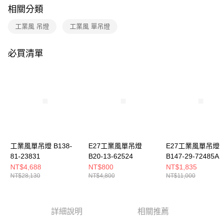
購買商品的店家。未經商家同意取消之訂單仍視為有效，需透過AFTEE先享
相關分類
後付繳納相關費用。
※ 交易是否成功請以「AFTEE先享後付 」之結帳頁面顯示為準，若有關於
工業風 吊燈
工業風 單吊燈
是否繳費成功／繳費後需取消欲退款等相關疑問，請聯繫「AFTEE先享後付
客戶支援中心」
https://netprotections.freshdesk.com/support/home
必買清單
【注意事項】
１．透過由恩沛科技股份有限公司提供之「AFTEE先享後付」服務完成之交
易，需依本服務之必要範圍內提供個人資料，並將交易相關給付款項請求債
權轉讓予恩沛科技股份有限公司。
２．關於個人資料處理事宜，請瀏覽以下網址：
https://aftee.tw/terms/#terms3
３．未成年的使用者請事先徵得法定代理人或監護人之同意方可使用
「AFTEE先享後付」，若未經同意申辦者引起之損失，本公司不負相關責
任。
４．使用「AFTEE先享後付」時，將依據個別帳號之用戶狀況，依本公司即
時審查核予不同之上限額度；若仍有額度不足之情形，本公司將視審查結果
工業風單吊燈 B138-
E27工業風單吊燈
E27工業風單吊燈
請求用戶進行身份認證。
81-23831
B20-13-62524
B147-29-72485A
５．嚴禁一人註冊多個帳號或使用他人資訊註冊。若發現惡意使用之情形，
72485B
NT$4,688
NT$800
NT$1,835
恩沛科技股份有限公司將有權停止該用戶之使用額度並採取法律行動。
NT$28,130
NT$4,800
NT$11,000
詳細說明
相關推薦