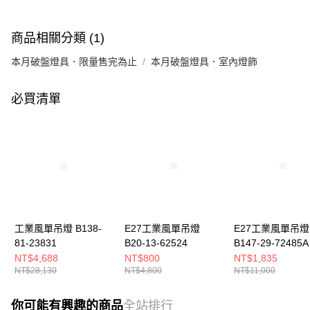
商品相關分類 (1)
本月破盤燈具．限量售完為止
本月破盤燈具．室內燈飾
必買清單
工業風單吊燈 B138-
E27工業風單吊燈
E27工業風單吊燈
81-23831
B20-13-62524
B147-29-72485A
72485B
NT$4,688
NT$800
NT$1,835
NT$28,130
NT$4,800
NT$11,000
你可能有興趣的商品
全站排行