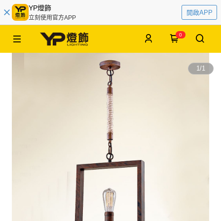
YP燈飾
開啟APP
立刻使用官方APP
0
1
/
1