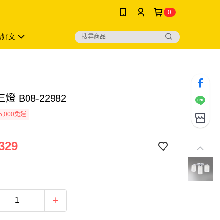
0
薦好文
燈 B08-22982
5,000免運
329