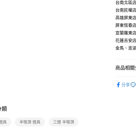
【關於「A
台南北區店：
ATM付款
AFTEE
台南民權店：
便利好安
高雄屏東店：
１．簡單
２．便利
屏東恆春店：
運送方式
３．安心
宜蘭羅東店：
新竹貨運
【「AFT
花蓮吉安店：
每筆NT$1
１．於結帳
金馬、澎湖：
付」結帳
２．訂單
３．收到繳
／ATM／
商品相關分
※ 請注意
絡購買商品
本月破盤
先享後付
分享
※ 交易是
是否繳費成
付客戶支
分類
【注意事
１．透過由
燈具
半吸頂 燈具
三燈 半吸頂
交易，需
求債權轉
２．關於