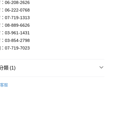
FTEE先享後付」】
06-208-2626
先享後付是「在收到商品之後才付款」的支付方式。 讓您購物簡單
06-222-0768
心！
07-719-1313
：不需註冊會員、不需綁卡、不需儲值。
：只要手機號碼，簡訊認證，即可結帳。
08-889-6626
：先確認商品／服務後，再付款。
03-961-1431
宅配
EE先享後付」結帳流程】
03-854-2798
80，滿NT$5,000(含以上)免運費
方式選擇「AFTEE先享後付」後，將跳轉至「AFTEE先享後
07-719-7023
頁面，進行簡訊認證並確認金額後，即可完成結帳。
成立數日內，您將收到繳費通知簡訊。
費通知簡訊後14天內，點擊此簡訊中的連結，可透過四大超商
網路銀行／等多元方式進行付款，方視為交易完成。
類 (1)
：結帳手續完成當下不需立刻繳費，但若您需要取消訂單，請聯
的店家。未經商家同意取消之訂單仍視為有效，需透過AFTEE
燈具．限量售完為止
本月破盤燈具．室內燈飾
繳納相關費用。
客服
否成功請以「AFTEE先享後付 」之結帳頁面顯示為準，若有關於
功／繳費後需取消欲退款等相關疑問，請聯繫「AFTEE先享後
援中心」
https://netprotections.freshdesk.com/support/home
項】
恩沛科技股份有限公司提供之「AFTEE先享後付」服務完成之
依本服務之必要範圍內提供個人資料，並將交易相關給付款項請
讓予恩沛科技股份有限公司。
個人資料處理事宜，請瀏覽以下網址：