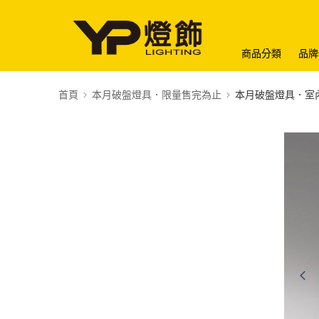
商品分類
品牌
首頁
本月破盤燈具．限量售完為止
本月破盤燈具．室