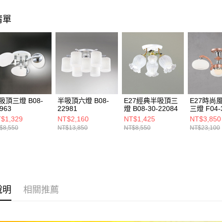
https://aft
３．未成
清單
「AFTE
任。
４．使用「
即時審查
結果請求
５．嚴禁
形，恩沛
動。
吸頂三燈 B08-
半吸頂六燈 B08-
E27經典半吸頂三
E27時尚
963
22981
燈 B08-30-22084
三燈 F04-
21952
$1,329
NT$2,160
NT$1,425
NT$3,850
$8,550
NT$13,850
NT$8,550
NT$23,100
說明
相關推薦