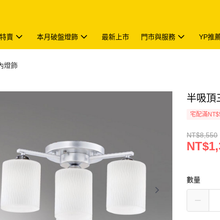
特賣
本月破盤燈飾
最新上市
門市與服務
YP推
內燈飾
半吸頂三
宅配滿NT$
NT$8,550
NT$1,
數量