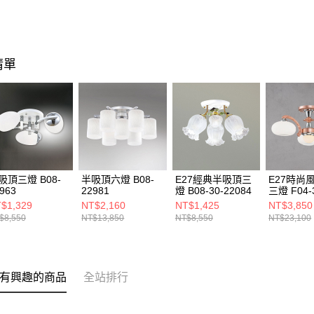
清單
吸頂三燈 B08-
半吸頂六燈 B08-
E27經典半吸頂三
E27時尚
963
22981
燈 B08-30-22084
三燈 F04-
21952
$1,329
NT$2,160
NT$1,425
NT$3,850
$8,550
NT$13,850
NT$8,550
NT$23,100
有興趣的商品
全站排行