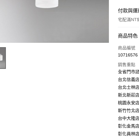
付款與運
宅配滿NT$
付款方式
商品特色
信用卡一
商品編號
10716576
LINE Pay
銷售重點
Apple Pay
全省門市
台北信義店：
街口支付
台北士林店：
悠遊付
新北新莊店：
桃園永安店：
Google Pa
新竹竹北店：
全盈+PAY
台中大隆店：
彰化金馬店：
AFTEE先
彰化員林店：
相關說明