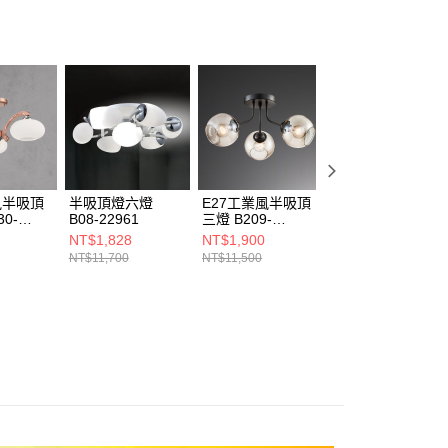
ee.tw/terms/#terms3
年的使用者請事先徵得法定代理人或監護人之同意方可使用
E先享後付」，若未經同意申辦者引起之損失，本公司不負相關責
AFTEE先享後付」時，將依據個別帳號之用戶狀況，依本公司
核予不同之上限額度；若仍有額度不足之情形，本公司將視審查
用戶進行身份認證。
一人註冊多個帳號或使用他人資訊註冊。若發現惡意使用之情
科技股份有限公司將有權停止該用戶之使用額度並採取法律行
風半吸頂
半吸頂燈六燈
E27工業風半吸頂
E27工業風半吸頂
30-
B08-22961
三燈 B209-
三燈 B20-13-
030155
63494
NT$1,828
NT$1,900
NT$2,675
NT$11,700
NT$11,500
NT$16,050