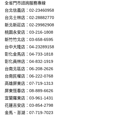
街口支付
全省門市諮詢服務專線
台北信義店：02-23460958
悠遊付
台北士林店：02-28882770
Google Pay
新北新莊店：02-29982908
桃園永安店：03-216-1808
全盈+PAY
新竹竹北店：03-658-6595
AFTEE先享後付
台中大隆店：04-23289158
相關說明
彰化金馬店：04-733-1818
【關於「AFTEE先享後付」】
彰化員林店：04-832-1919
ATM付款
AFTEE先享後付是「在收到商品之後才付款」的支付方式。 讓您購物簡單
台南北區店：06-208-2626
便利好安心！
１．簡單：不需註冊會員、不需綁卡、不需儲值。
台南民權店：06-222-0768
運送方式
２．便利：只要手機號碼，簡訊認證，即可結帳。
高雄屏東店：07-719-1313
３．安心：先確認商品／服務後，再付款。
新竹貨運宅配
屏東恆春店：08-889-6626
每筆NT$180，滿NT$5,000(含以上)免運費
【「AFTEE先享後付」結帳流程】
宜蘭羅東店：03-961-1431
１．於結帳方式選擇「AFTEE先享後付」後，將跳轉至「AFTEE先享後付」
花蓮吉安店：03-854-2798
結帳頁面，進行簡訊認證並確認金額後，即可完成結帳。
２．訂單成立數日內，您將收到繳費通知簡訊。
金馬、澎湖：07-719-7023
３．收到繳費通知簡訊後14天內，點擊此簡訊中的連結，可透過四大超商／
ATM／網路銀行／等多元方式進行付款，方視為交易完成。
※ 請注意：結帳手續完成當下不需立刻繳費，但若您需要取消訂單，請聯絡