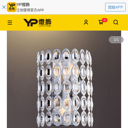
YP燈飾
開啟APP
立刻使用官方APP
0
1
/
1