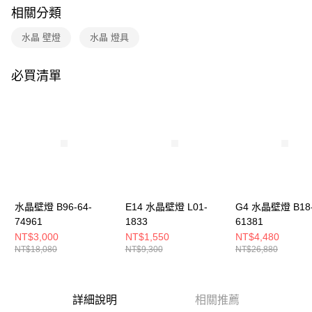
購買商品的店家。未經商家同意取消之訂單仍視為有效，需透過AFTEE先享
相關分類
後付繳納相關費用。
※ 交易是否成功請以「AFTEE先享後付 」之結帳頁面顯示為準，若有關於
水晶 壁燈
水晶 燈具
是否繳費成功／繳費後需取消欲退款等相關疑問，請聯繫「AFTEE先享後付
客戶支援中心」
https://netprotections.freshdesk.com/support/home
必買清單
【注意事項】
１．透過由恩沛科技股份有限公司提供之「AFTEE先享後付」服務完成之交
易，需依本服務之必要範圍內提供個人資料，並將交易相關給付款項請求債
權轉讓予恩沛科技股份有限公司。
２．關於個人資料處理事宜，請瀏覽以下網址：
https://aftee.tw/terms/#terms3
３．未成年的使用者請事先徵得法定代理人或監護人之同意方可使用
「AFTEE先享後付」，若未經同意申辦者引起之損失，本公司不負相關責
任。
４．使用「AFTEE先享後付」時，將依據個別帳號之用戶狀況，依本公司即
時審查核予不同之上限額度；若仍有額度不足之情形，本公司將視審查結果
水晶壁燈 B96-64-
E14 水晶壁燈 L01-
G4 水晶壁燈 B18-
請求用戶進行身份認證。
74961
1833
61381
５．嚴禁一人註冊多個帳號或使用他人資訊註冊。若發現惡意使用之情形，
NT$3,000
NT$1,550
NT$4,480
恩沛科技股份有限公司將有權停止該用戶之使用額度並採取法律行動。
NT$18,080
NT$9,300
NT$26,880
詳細說明
相關推薦