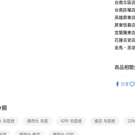
【關於「A
台南北區店：
ATM付款
AFTEE
台南民權店：
便利好安
高雄屏東店：
１．簡單
２．便利
屏東恆春店：
運送方式
３．安心
宜蘭羅東店：
新竹貨運
【「AFT
花蓮吉安店：
每筆NT$1
１．於結帳
金馬、澎湖：
付」結帳
２．訂單
３．收到繳
／ATM／
商品相關分
※ 請注意
絡購買商品
台灣精品
先享後付
分享
※ 交易是
台灣精品
是否繳費成
付客戶支
分類
【注意事
１．透過由
仕 吊扇燈
穩帝仕 吊扇
42吋 吊扇燈
遙控 吊扇燈
交易，需
22
求債權轉
２．關於
 吊扇
穩帝仕 遙控
穩帝仕 42吋