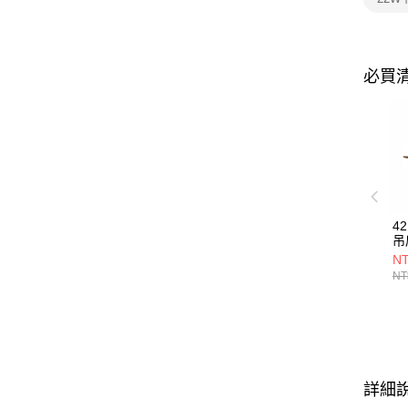
必買
4
吊
24
NT
NT
詳細