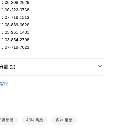
FTEE先享後付」】
06-208-2626
先享後付是「在收到商品之後才付款」的支付方式。 讓您購物簡單
06-222-0768
心！
07-719-1313
：不需註冊會員、不需綁卡、不需儲值。
：只要手機號碼，簡訊認證，即可結帳。
08-889-6626
：先確認商品／服務後，再付款。
03-961-1431
宅配
EE先享後付」結帳流程】
03-854-2798
80，滿NT$5,000(含以上)免運費
方式選擇「AFTEE先享後付」後，將跳轉至「AFTEE先享後
07-719-7023
頁面，進行簡訊認證並確認金額後，即可完成結帳。
成立數日內，您將收到繳費通知簡訊。
費通知簡訊後14天內，點擊此簡訊中的連結，可透過四大超商
網路銀行／等多元方式進行付款，方視為交易完成。
類 (2)
：結帳手續完成當下不需立刻繳費，但若您需要取消訂單，請聯
的店家。未經商家同意取消之訂單仍視為有效，需透過AFTEE
吊扇燈
穩帝仕北歐吊扇燈
繳納相關費用。
客服
否成功請以「AFTEE先享後付 」之結帳頁面顯示為準，若有關於
吊扇燈
42吋吊扇燈
功／繳費後需取消欲退款等相關疑問，請聯繫「AFTEE先享後
援中心」
https://netprotections.freshdesk.com/support/home
項】
恩沛科技股份有限公司提供之「AFTEE先享後付」服務完成之
依本服務之必要範圍內提供個人資料，並將交易相關給付款項請
W 吊扇燈
42吋 吊扇
遙控 吊扇
讓予恩沛科技股份有限公司。
個人資料處理事宜，請瀏覽以下網址：