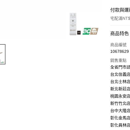
付款與運
宅配滿NT$
付款方式
商品特色
信用卡一
商品編號
10678629
LINE Pay
銷售重點
Apple Pay
全省門市
台北信義店：
街口支付
台北士林店：
悠遊付
新北新莊店：
桃園永安店：
Google Pa
新竹竹北店：
全盈+PAY
台中大隆店：
彰化金馬店：
AFTEE先
彰化員林店：
相關說明