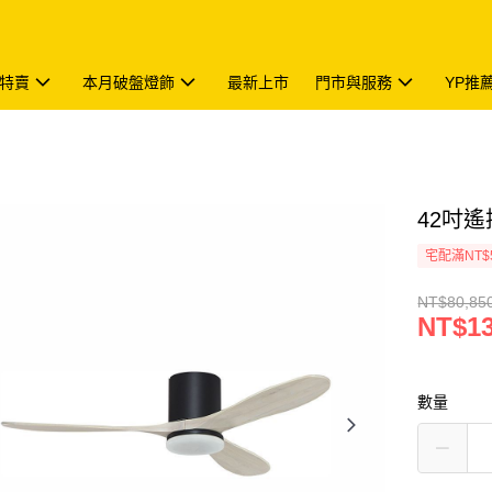
特賣
本月破盤燈飾
最新上市
門市與服務
YP推
42吋遙控
宅配滿NT$
NT$80,85
NT$13
數量