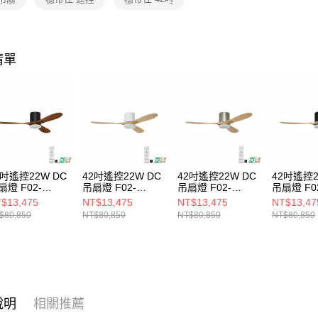
https://aft
３．未成
「AFTE
任。
４．使用「
清單
即時審查
結果請求
５．嚴禁
形，恩沛
動。
2吋遙控22W DC
42吋遙控22W DC
42吋遙控22W DC
42吋遙控2
扇燈 F02-
吊扇燈 F02-
吊扇燈 F02-
吊扇燈 F0
101iA
24101DA
24101EA
24101CA
$13,475
NT$13,475
NT$13,475
NT$13,47
$80,850
NT$80,850
NT$80,850
NT$80,850
說明
相關推薦