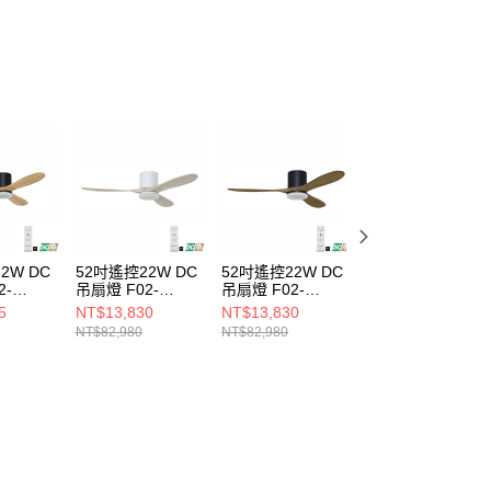
ee.tw/terms/#terms3
年的使用者請事先徵得法定代理人或監護人之同意方可使用
E先享後付」，若未經同意申辦者引起之損失，本公司不負相關責
AFTEE先享後付」時，將依據個別帳號之用戶狀況，依本公司
核予不同之上限額度；若仍有額度不足之情形，本公司將視審查
用戶進行身份認證。
一人註冊多個帳號或使用他人資訊註冊。若發現惡意使用之情
科技股份有限公司將有權停止該用戶之使用額度並採取法律行
2W DC
52吋遙控22W DC
52吋遙控22W DC
42吋遙控17W DC
2-
吊扇燈 F02-
吊扇燈 F02-
吊扇燈 F02-
24101G
24101K
24107AB
5
NT$13,830
NT$13,830
NT$11,525
NT$82,980
NT$82,980
NT$69,150