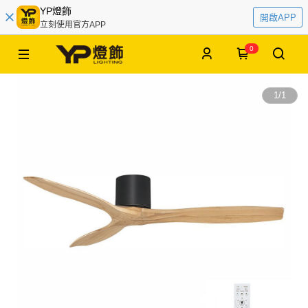
YP燈飾
開啟APP
立刻使用官方APP
0
1
/
1