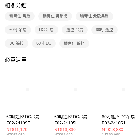
購買商品的店家。未經商家同意取消之訂單仍視為有效，需透過AFTEE先享
相關分類
後付繳納相關費用。
※ 交易是否成功請以「AFTEE先享後付 」之結帳頁面顯示為準，若有關於
穩帝仕 吊扇
穩帝仕 吊扇燈
穩帝仕 北歐吊扇
是否繳費成功／繳費後需取消欲退款等相關疑問，請聯繫「AFTEE先享後付
客戶支援中心」
https://netprotections.freshdesk.com/support/home
60吋 吊扇
DC 吊扇
遙控 吊扇
60吋 遙控
【注意事項】
１．透過由恩沛科技股份有限公司提供之「AFTEE先享後付」服務完成之交
DC 遙控
60吋 DC
穩帝仕 遙控
易，需依本服務之必要範圍內提供個人資料，並將交易相關給付款項請求債
權轉讓予恩沛科技股份有限公司。
２．關於個人資料處理事宜，請瀏覽以下網址：
必買清單
https://aftee.tw/terms/#terms3
３．未成年的使用者請事先徵得法定代理人或監護人之同意方可使用
「AFTEE先享後付」，若未經同意申辦者引起之損失，本公司不負相關責
任。
４．使用「AFTEE先享後付」時，將依據個別帳號之用戶狀況，依本公司即
時審查核予不同之上限額度；若仍有額度不足之情形，本公司將視審查結果
請求用戶進行身份認證。
５．嚴禁一人註冊多個帳號或使用他人資訊註冊。若發現惡意使用之情形，
恩沛科技股份有限公司將有權停止該用戶之使用額度並採取法律行動。
60吋遙控 DC吊扇
60吋遙控 DC吊扇
60吋遙控 DC吊扇
F02-24109E
F02-24105i
F02-24105J
NT$11,170
NT$13,830
NT$13,830
NT$67,050
NT$82,980
NT$82,980