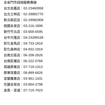
街口支付
全省門市諮詢服務專線
台北信義店：02-23460958
悠遊付
台北士林店：02-28882770
Google Pay
新北新莊店：02-29982908
桃園永安店：03-216-1808
全盈+PAY
新竹竹北店：03-658-6595
AFTEE先享後付
台中大隆店：04-23289158
相關說明
彰化金馬店：04-733-1818
【關於「AFTEE先享後付」】
彰化員林店：04-832-1919
ATM付款
AFTEE先享後付是「在收到商品之後才付款」的支付方式。 讓您購物簡單
台南北區店：06-208-2626
便利好安心！
１．簡單：不需註冊會員、不需綁卡、不需儲值。
台南民權店：06-222-0768
運送方式
２．便利：只要手機號碼，簡訊認證，即可結帳。
高雄屏東店：07-719-1313
３．安心：先確認商品／服務後，再付款。
新竹貨運宅配
屏東恆春店：08-889-6626
每筆NT$180，滿NT$5,000(含以上)免運費
【「AFTEE先享後付」結帳流程】
宜蘭羅東店：03-961-1431
１．於結帳方式選擇「AFTEE先享後付」後，將跳轉至「AFTEE先享後付」
花蓮吉安店：03-854-2798
結帳頁面，進行簡訊認證並確認金額後，即可完成結帳。
２．訂單成立數日內，您將收到繳費通知簡訊。
金馬、澎湖：07-719-7023
３．收到繳費通知簡訊後14天內，點擊此簡訊中的連結，可透過四大超商／
ATM／網路銀行／等多元方式進行付款，方視為交易完成。
※ 請注意：結帳手續完成當下不需立刻繳費，但若您需要取消訂單，請聯絡