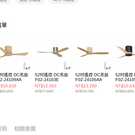
https://aft
３．未成
「AFTE
任。
４．使用「
清單
即時審查
結果請求
５．嚴禁
形，恩沛
動。
2吋遙控 DC吊扇
52吋遙控 DC吊扇
52吋遙控 DC吊扇
52吋遙控
2-24109AA
F02-24103E
F02-24105AA
F02-2410
$10,638
NT$12,950
NT$13,280
NT$10,63
$63,850
NT$77,660
NT$79,790
NT$63,850
說明
相關推薦