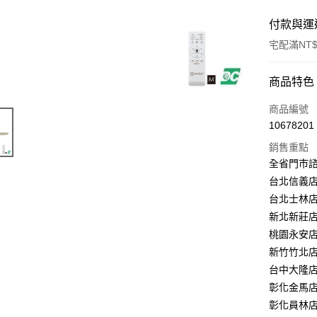
付款與運
宅配滿NT$
付款方式
商品特色
信用卡一
商品編號
10678201
LINE Pay
銷售重點
Apple Pay
全省門市
台北信義店：
街口支付
台北士林店：
悠遊付
新北新莊店：
桃園永安店：
Google Pa
新竹竹北店：
全盈+PAY
台中大隆店：
彰化金馬店：
AFTEE先
彰化員林店：
相關說明