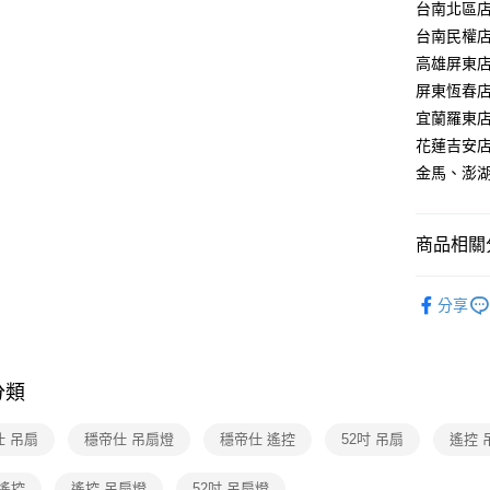
【關於「A
台南北區店：
ATM付款
AFTEE
台南民權店：
便利好安
高雄屏東店：
１．簡單
２．便利
屏東恆春店：
運送方式
３．安心
宜蘭羅東店：
新竹貨運
【「AFT
花蓮吉安店：
每筆NT$1
１．於結帳
金馬、澎湖：
付」結帳
２．訂單
３．收到繳
／ATM／
商品相關分
※ 請注意
絡購買商品
台灣精品
先享後付
分享
※ 交易是
台灣精品
是否繳費成
付客戶支
分類
【注意事
１．透過由
仕 吊扇
穩帝仕 吊扇燈
穩帝仕 遙控
52吋 吊扇
交易，需
遙控 
求債權轉
２．關於
 遙控
遙控 吊扇燈
52吋 吊扇燈