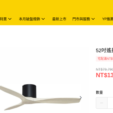
特賣
本月破盤燈飾
最新上市
門市與服務
YP推
52吋遙控
宅配滿NT$
NT$79,79
NT$13
數量