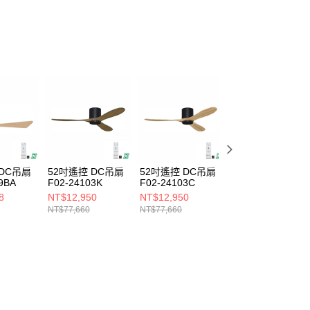
ee.tw/terms/#terms3
年的使用者請事先徵得法定代理人或監護人之同意方可使用
E先享後付」，若未經同意申辦者引起之損失，本公司不負相關責
AFTEE先享後付」時，將依據個別帳號之用戶狀況，依本公司
核予不同之上限額度；若仍有額度不足之情形，本公司將視審查
用戶進行身份認證。
一人註冊多個帳號或使用他人資訊註冊。若發現惡意使用之情
科技股份有限公司將有權停止該用戶之使用額度並採取法律行
 DC吊扇
52吋遙控 DC吊扇
52吋遙控 DC吊扇
52吋遙控 DC吊扇
9BA
F02-24103K
F02-24103C
F02-24103i
8
NT$12,950
NT$12,950
NT$12,950
NT$77,660
NT$77,660
NT$77,660