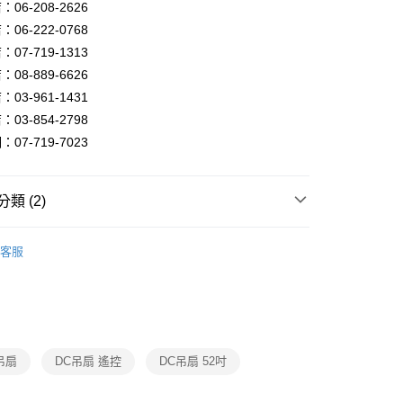
FTEE先享後付」】
06-208-2626
先享後付是「在收到商品之後才付款」的支付方式。 讓您購物簡單
06-222-0768
心！
07-719-1313
：不需註冊會員、不需綁卡、不需儲值。
：只要手機號碼，簡訊認證，即可結帳。
08-889-6626
：先確認商品／服務後，再付款。
03-961-1431
宅配
EE先享後付」結帳流程】
03-854-2798
80，滿NT$5,000(含以上)免運費
方式選擇「AFTEE先享後付」後，將跳轉至「AFTEE先享後
07-719-7023
頁面，進行簡訊認證並確認金額後，即可完成結帳。
成立數日內，您將收到繳費通知簡訊。
費通知簡訊後14天內，點擊此簡訊中的連結，可透過四大超商
網路銀行／等多元方式進行付款，方視為交易完成。
類 (2)
：結帳手續完成當下不需立刻繳費，但若您需要取消訂單，請聯
的店家。未經商家同意取消之訂單仍視為有效，需透過AFTEE
吊扇燈
穩帝仕北歐吊扇燈
繳納相關費用。
客服
否成功請以「AFTEE先享後付 」之結帳頁面顯示為準，若有關於
吊扇燈
循環調節吊扇
功／繳費後需取消欲退款等相關疑問，請聯繫「AFTEE先享後
援中心」
https://netprotections.freshdesk.com/support/home
項】
恩沛科技股份有限公司提供之「AFTEE先享後付」服務完成之
依本服務之必要範圍內提供個人資料，並將交易相關給付款項請
吊扇
DC吊扇 遙控
DC吊扇 52吋
讓予恩沛科技股份有限公司。
個人資料處理事宜，請瀏覽以下網址：