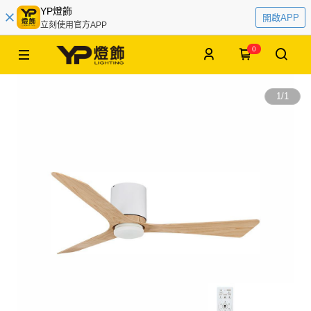
YP燈飾
開啟APP
立刻使用官方APP
0
1
/
1