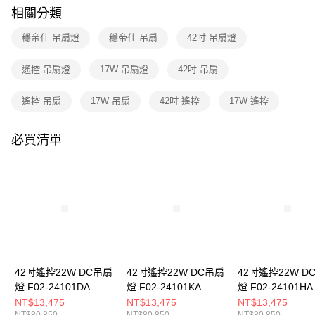
購買商品的店家。未經商家同意取消之訂單仍視為有效，需透過AFTEE先享
相關分類
後付繳納相關費用。
※ 交易是否成功請以「AFTEE先享後付 」之結帳頁面顯示為準，若有關於
穩帝仕 吊扇燈
穩帝仕 吊扇
42吋 吊扇燈
是否繳費成功／繳費後需取消欲退款等相關疑問，請聯繫「AFTEE先享後付
客戶支援中心」
https://netprotections.freshdesk.com/support/home
遙控 吊扇燈
17W 吊扇燈
42吋 吊扇
【注意事項】
１．透過由恩沛科技股份有限公司提供之「AFTEE先享後付」服務完成之交
遙控 吊扇
17W 吊扇
42吋 遙控
17W 遙控
易，需依本服務之必要範圍內提供個人資料，並將交易相關給付款項請求債
權轉讓予恩沛科技股份有限公司。
２．關於個人資料處理事宜，請瀏覽以下網址：
必買清單
https://aftee.tw/terms/#terms3
３．未成年的使用者請事先徵得法定代理人或監護人之同意方可使用
「AFTEE先享後付」，若未經同意申辦者引起之損失，本公司不負相關責
任。
４．使用「AFTEE先享後付」時，將依據個別帳號之用戶狀況，依本公司即
時審查核予不同之上限額度；若仍有額度不足之情形，本公司將視審查結果
請求用戶進行身份認證。
５．嚴禁一人註冊多個帳號或使用他人資訊註冊。若發現惡意使用之情形，
恩沛科技股份有限公司將有權停止該用戶之使用額度並採取法律行動。
42吋遙控22W DC吊扇
42吋遙控22W DC吊扇
42吋遙控22W D
燈 F02-24101DA
燈 F02-24101KA
燈 F02-24101HA
NT$13,475
NT$13,475
NT$13,475
NT$80,850
NT$80,850
NT$80,850