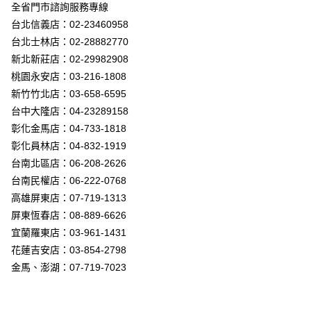
街口支付
全省門市諮詢服務專線
台北信義店：02-23460958
悠遊付
台北士林店：02-28882770
Google Pay
新北新莊店：02-29982908
桃園永安店：03-216-1808
全盈+PAY
新竹竹北店：03-658-6595
AFTEE先享後付
台中大隆店：04-23289158
相關說明
彰化金馬店：04-733-1818
【關於「AFTEE先享後付」】
彰化員林店：04-832-1919
ATM付款
AFTEE先享後付是「在收到商品之後才付款」的支付方式。 讓您購物簡單
台南北區店：06-208-2626
便利好安心！
１．簡單：不需註冊會員、不需綁卡、不需儲值。
台南民權店：06-222-0768
運送方式
２．便利：只要手機號碼，簡訊認證，即可結帳。
高雄屏東店：07-719-1313
３．安心：先確認商品／服務後，再付款。
新竹貨運宅配
屏東恆春店：08-889-6626
每筆NT$180，滿NT$5,000(含以上)免運費
【「AFTEE先享後付」結帳流程】
宜蘭羅東店：03-961-1431
１．於結帳方式選擇「AFTEE先享後付」後，將跳轉至「AFTEE先享後付」
花蓮吉安店：03-854-2798
結帳頁面，進行簡訊認證並確認金額後，即可完成結帳。
２．訂單成立數日內，您將收到繳費通知簡訊。
金馬、澎湖：07-719-7023
３．收到繳費通知簡訊後14天內，點擊此簡訊中的連結，可透過四大超商／
ATM／網路銀行／等多元方式進行付款，方視為交易完成。
※ 請注意：結帳手續完成當下不需立刻繳費，但若您需要取消訂單，請聯絡