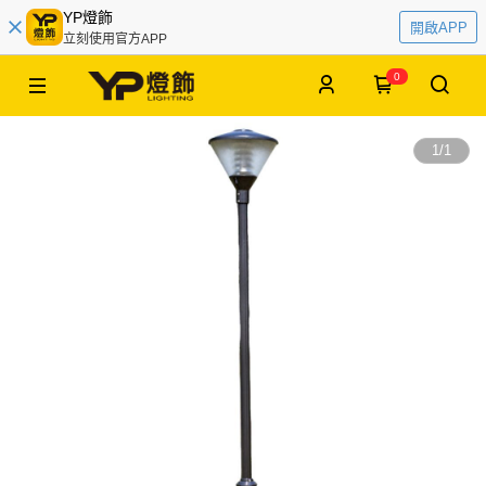
YP燈飾
開啟APP
立刻使用官方APP
0
1
/
1