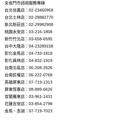
街口支付
全省門市諮詢服務專線
台北信義店：02-23460958
悠遊付
台北士林店：02-28882770
Google Pay
新北新莊店：02-29982908
桃園永安店：03-216-1808
全盈+PAY
新竹竹北店：03-658-6595
AFTEE先享後付
台中大隆店：04-23289158
相關說明
彰化金馬店：04-733-1818
【關於「AFTEE先享後付」】
彰化員林店：04-832-1919
ATM付款
AFTEE先享後付是「在收到商品之後才付款」的支付方式。 讓您購物簡單
台南北區店：06-208-2626
便利好安心！
１．簡單：不需註冊會員、不需綁卡、不需儲值。
台南民權店：06-222-0768
運送方式
２．便利：只要手機號碼，簡訊認證，即可結帳。
高雄屏東店：07-719-1313
３．安心：先確認商品／服務後，再付款。
新竹貨運宅配
屏東恆春店：08-889-6626
每筆NT$180，滿NT$5,000(含以上)免運費
【「AFTEE先享後付」結帳流程】
宜蘭羅東店：03-961-1431
１．於結帳方式選擇「AFTEE先享後付」後，將跳轉至「AFTEE先享後付」
花蓮吉安店：03-854-2798
結帳頁面，進行簡訊認證並確認金額後，即可完成結帳。
２．訂單成立數日內，您將收到繳費通知簡訊。
金馬、澎湖：07-719-7023
３．收到繳費通知簡訊後14天內，點擊此簡訊中的連結，可透過四大超商／
ATM／網路銀行／等多元方式進行付款，方視為交易完成。
※ 請注意：結帳手續完成當下不需立刻繳費，但若您需要取消訂單，請聯絡