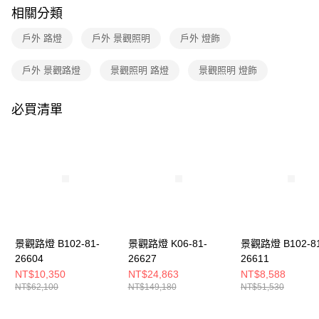
購買商品的店家。未經商家同意取消之訂單仍視為有效，需透過AFTEE先享
相關分類
後付繳納相關費用。
※ 交易是否成功請以「AFTEE先享後付 」之結帳頁面顯示為準，若有關於
戶外 路燈
戶外 景觀照明
戶外 燈飾
是否繳費成功／繳費後需取消欲退款等相關疑問，請聯繫「AFTEE先享後付
客戶支援中心」
https://netprotections.freshdesk.com/support/home
戶外 景觀路燈
景觀照明 路燈
景觀照明 燈飾
【注意事項】
１．透過由恩沛科技股份有限公司提供之「AFTEE先享後付」服務完成之交
易，需依本服務之必要範圍內提供個人資料，並將交易相關給付款項請求債
必買清單
權轉讓予恩沛科技股份有限公司。
２．關於個人資料處理事宜，請瀏覽以下網址：
https://aftee.tw/terms/#terms3
３．未成年的使用者請事先徵得法定代理人或監護人之同意方可使用
「AFTEE先享後付」，若未經同意申辦者引起之損失，本公司不負相關責
任。
４．使用「AFTEE先享後付」時，將依據個別帳號之用戶狀況，依本公司即
時審查核予不同之上限額度；若仍有額度不足之情形，本公司將視審查結果
請求用戶進行身份認證。
５．嚴禁一人註冊多個帳號或使用他人資訊註冊。若發現惡意使用之情形，
景觀路燈 B102-81-
景觀路燈 K06-81-
景觀路燈 B102-81
恩沛科技股份有限公司將有權停止該用戶之使用額度並採取法律行動。
26604
26627
26611
NT$10,350
NT$24,863
NT$8,588
NT$62,100
NT$149,180
NT$51,530