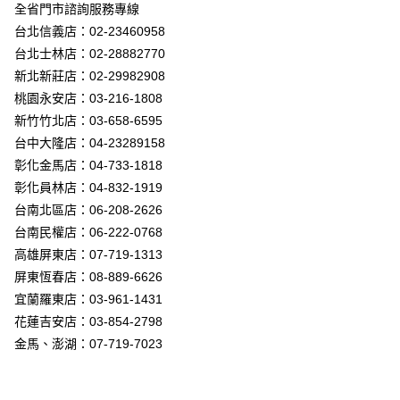
街口支付
全省門市諮詢服務專線
台北信義店：02-23460958
悠遊付
台北士林店：02-28882770
Google Pay
新北新莊店：02-29982908
桃園永安店：03-216-1808
全盈+PAY
新竹竹北店：03-658-6595
AFTEE先享後付
台中大隆店：04-23289158
相關說明
彰化金馬店：04-733-1818
【關於「AFTEE先享後付」】
彰化員林店：04-832-1919
ATM付款
AFTEE先享後付是「在收到商品之後才付款」的支付方式。 讓您購物簡單
台南北區店：06-208-2626
便利好安心！
１．簡單：不需註冊會員、不需綁卡、不需儲值。
台南民權店：06-222-0768
運送方式
２．便利：只要手機號碼，簡訊認證，即可結帳。
高雄屏東店：07-719-1313
３．安心：先確認商品／服務後，再付款。
新竹貨運宅配
屏東恆春店：08-889-6626
每筆NT$180，滿NT$5,000(含以上)免運費
【「AFTEE先享後付」結帳流程】
宜蘭羅東店：03-961-1431
１．於結帳方式選擇「AFTEE先享後付」後，將跳轉至「AFTEE先享後付」
花蓮吉安店：03-854-2798
結帳頁面，進行簡訊認證並確認金額後，即可完成結帳。
２．訂單成立數日內，您將收到繳費通知簡訊。
金馬、澎湖：07-719-7023
３．收到繳費通知簡訊後14天內，點擊此簡訊中的連結，可透過四大超商／
ATM／網路銀行／等多元方式進行付款，方視為交易完成。
※ 請注意：結帳手續完成當下不需立刻繳費，但若您需要取消訂單，請聯絡