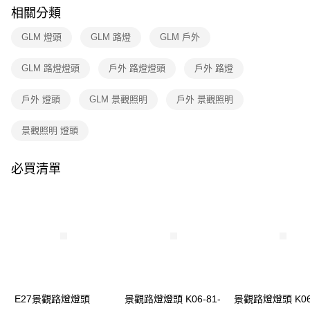
購買商品的店家。未經商家同意取消之訂單仍視為有效，需透過AFTEE先享
相關分類
後付繳納相關費用。
※ 交易是否成功請以「AFTEE先享後付 」之結帳頁面顯示為準，若有關於
GLM 燈頭
GLM 路燈
GLM 戶外
是否繳費成功／繳費後需取消欲退款等相關疑問，請聯繫「AFTEE先享後付
客戶支援中心」
https://netprotections.freshdesk.com/support/home
GLM 路燈燈頭
戶外 路燈燈頭
戶外 路燈
【注意事項】
１．透過由恩沛科技股份有限公司提供之「AFTEE先享後付」服務完成之交
戶外 燈頭
GLM 景觀照明
戶外 景觀照明
易，需依本服務之必要範圍內提供個人資料，並將交易相關給付款項請求債
權轉讓予恩沛科技股份有限公司。
２．關於個人資料處理事宜，請瀏覽以下網址：
景觀照明 燈頭
https://aftee.tw/terms/#terms3
３．未成年的使用者請事先徵得法定代理人或監護人之同意方可使用
「AFTEE先享後付」，若未經同意申辦者引起之損失，本公司不負相關責
必買清單
任。
４．使用「AFTEE先享後付」時，將依據個別帳號之用戶狀況，依本公司即
時審查核予不同之上限額度；若仍有額度不足之情形，本公司將視審查結果
請求用戶進行身份認證。
５．嚴禁一人註冊多個帳號或使用他人資訊註冊。若發現惡意使用之情形，
恩沛科技股份有限公司將有權停止該用戶之使用額度並採取法律行動。
E27景觀路燈燈頭
景觀路燈燈頭 K06-81-
景觀路燈燈頭 K06-