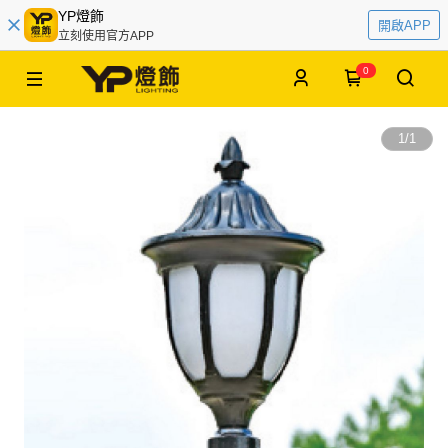
YP燈飾
開啟APP
立刻使用官方APP
0
1
/
1