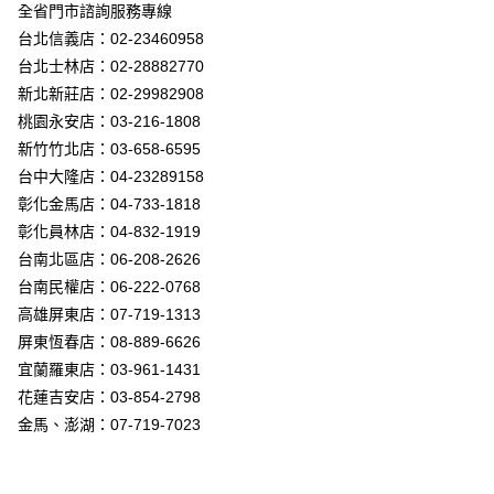
街口支付
全省門市諮詢服務專線
台北信義店：02-23460958
悠遊付
台北士林店：02-28882770
Google Pay
新北新莊店：02-29982908
桃園永安店：03-216-1808
全盈+PAY
新竹竹北店：03-658-6595
AFTEE先享後付
台中大隆店：04-23289158
相關說明
彰化金馬店：04-733-1818
【關於「AFTEE先享後付」】
彰化員林店：04-832-1919
ATM付款
AFTEE先享後付是「在收到商品之後才付款」的支付方式。 讓您購物簡單
台南北區店：06-208-2626
便利好安心！
１．簡單：不需註冊會員、不需綁卡、不需儲值。
台南民權店：06-222-0768
運送方式
２．便利：只要手機號碼，簡訊認證，即可結帳。
高雄屏東店：07-719-1313
３．安心：先確認商品／服務後，再付款。
新竹貨運宅配
屏東恆春店：08-889-6626
每筆NT$180，滿NT$5,000(含以上)免運費
【「AFTEE先享後付」結帳流程】
宜蘭羅東店：03-961-1431
１．於結帳方式選擇「AFTEE先享後付」後，將跳轉至「AFTEE先享後付」
花蓮吉安店：03-854-2798
結帳頁面，進行簡訊認證並確認金額後，即可完成結帳。
２．訂單成立數日內，您將收到繳費通知簡訊。
金馬、澎湖：07-719-7023
３．收到繳費通知簡訊後14天內，點擊此簡訊中的連結，可透過四大超商／
ATM／網路銀行／等多元方式進行付款，方視為交易完成。
※ 請注意：結帳手續完成當下不需立刻繳費，但若您需要取消訂單，請聯絡