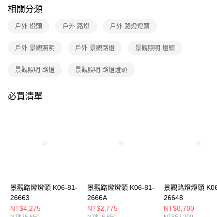
購買商品的店家。未經商家同意取消之訂單仍視為有效，需透過AFTEE先享
相關分類
後付繳納相關費用。
※ 交易是否成功請以「AFTEE先享後付 」之結帳頁面顯示為準，若有關於
戶外 燈頭
戶外 路燈
戶外 路燈燈頭
是否繳費成功／繳費後需取消欲退款等相關疑問，請聯繫「AFTEE先享後付
客戶支援中心」
https://netprotections.freshdesk.com/support/home
戶外 景觀照明
戶外 景觀路燈
景觀照明 燈頭
【注意事項】
１．透過由恩沛科技股份有限公司提供之「AFTEE先享後付」服務完成之交
景觀照明 路燈
景觀照明 路燈燈頭
易，需依本服務之必要範圍內提供個人資料，並將交易相關給付款項請求債
權轉讓予恩沛科技股份有限公司。
２．關於個人資料處理事宜，請瀏覽以下網址：
必買清單
https://aftee.tw/terms/#terms3
３．未成年的使用者請事先徵得法定代理人或監護人之同意方可使用
「AFTEE先享後付」，若未經同意申辦者引起之損失，本公司不負相關責
任。
４．使用「AFTEE先享後付」時，將依據個別帳號之用戶狀況，依本公司即
時審查核予不同之上限額度；若仍有額度不足之情形，本公司將視審查結果
請求用戶進行身份認證。
５．嚴禁一人註冊多個帳號或使用他人資訊註冊。若發現惡意使用之情形，
恩沛科技股份有限公司將有權停止該用戶之使用額度並採取法律行動。
景觀路燈燈頭 K06-81-
景觀路燈燈頭 K06-81-
景觀路燈燈頭 K06-
26663
2666A
26648
NT$4,275
NT$2,775
NT$8,700
NT$25,650
NT$16,650
NT$52,200