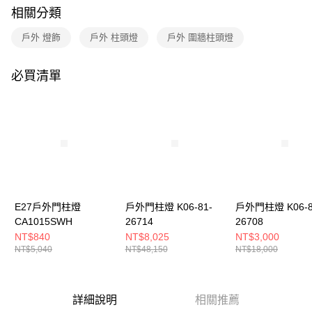
購買商品的店家。未經商家同意取消之訂單仍視為有效，需透過AFTEE先享
相關分類
後付繳納相關費用。
※ 交易是否成功請以「AFTEE先享後付 」之結帳頁面顯示為準，若有關於
戶外 燈飾
戶外 柱頭燈
戶外 圍牆柱頭燈
是否繳費成功／繳費後需取消欲退款等相關疑問，請聯繫「AFTEE先享後付
客戶支援中心」
https://netprotections.freshdesk.com/support/home
必買清單
【注意事項】
１．透過由恩沛科技股份有限公司提供之「AFTEE先享後付」服務完成之交
易，需依本服務之必要範圍內提供個人資料，並將交易相關給付款項請求債
權轉讓予恩沛科技股份有限公司。
２．關於個人資料處理事宜，請瀏覽以下網址：
https://aftee.tw/terms/#terms3
３．未成年的使用者請事先徵得法定代理人或監護人之同意方可使用
「AFTEE先享後付」，若未經同意申辦者引起之損失，本公司不負相關責
任。
４．使用「AFTEE先享後付」時，將依據個別帳號之用戶狀況，依本公司即
時審查核予不同之上限額度；若仍有額度不足之情形，本公司將視審查結果
E27戶外門柱燈
戶外門柱燈 K06-81-
戶外門柱燈 K06-8
請求用戶進行身份認證。
CA1015SWH
26714
26708
５．嚴禁一人註冊多個帳號或使用他人資訊註冊。若發現惡意使用之情形，
NT$840
NT$8,025
NT$3,000
恩沛科技股份有限公司將有權停止該用戶之使用額度並採取法律行動。
NT$5,040
NT$48,150
NT$18,000
詳細說明
相關推薦