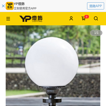
YP燈飾
開啟APP
立刻使用官方APP
0
1
/
1