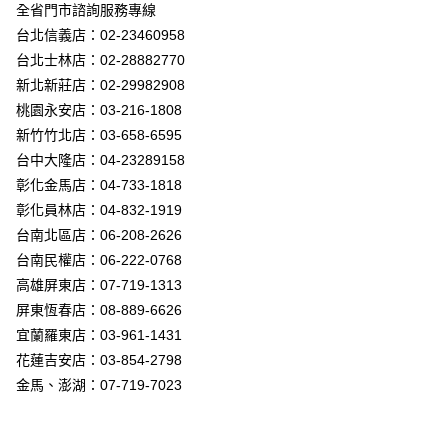
街口支付
全省門市諮詢服務專線
台北信義店：02-23460958
悠遊付
台北士林店：02-28882770
Google Pay
新北新莊店：02-29982908
桃園永安店：03-216-1808
全盈+PAY
新竹竹北店：03-658-6595
AFTEE先享後付
台中大隆店：04-23289158
相關說明
彰化金馬店：04-733-1818
【關於「AFTEE先享後付」】
彰化員林店：04-832-1919
ATM付款
AFTEE先享後付是「在收到商品之後才付款」的支付方式。 讓您購物簡單
台南北區店：06-208-2626
便利好安心！
１．簡單：不需註冊會員、不需綁卡、不需儲值。
台南民權店：06-222-0768
運送方式
２．便利：只要手機號碼，簡訊認證，即可結帳。
高雄屏東店：07-719-1313
３．安心：先確認商品／服務後，再付款。
新竹貨運宅配
屏東恆春店：08-889-6626
每筆NT$180，滿NT$5,000(含以上)免運費
【「AFTEE先享後付」結帳流程】
宜蘭羅東店：03-961-1431
１．於結帳方式選擇「AFTEE先享後付」後，將跳轉至「AFTEE先享後付」
花蓮吉安店：03-854-2798
結帳頁面，進行簡訊認證並確認金額後，即可完成結帳。
２．訂單成立數日內，您將收到繳費通知簡訊。
金馬、澎湖：07-719-7023
３．收到繳費通知簡訊後14天內，點擊此簡訊中的連結，可透過四大超商／
ATM／網路銀行／等多元方式進行付款，方視為交易完成。
※ 請注意：結帳手續完成當下不需立刻繳費，但若您需要取消訂單，請聯絡