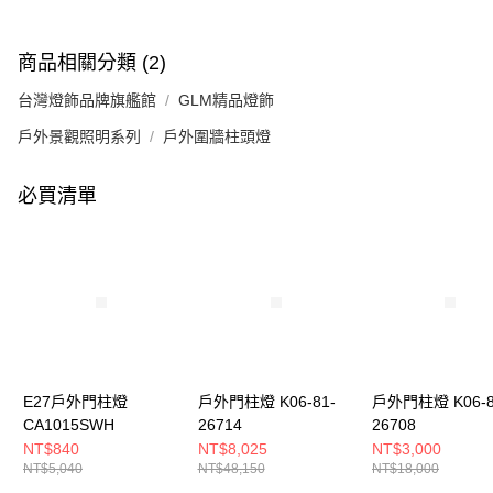
商品相關分類 (2)
台灣燈飾品牌旗艦館
GLM精品燈飾
戶外景觀照明系列
戶外圍牆柱頭燈
必買清單
E27戶外門柱燈
戶外門柱燈 K06-81-
戶外門柱燈 K06-8
CA1015SWH
26714
26708
NT$840
NT$8,025
NT$3,000
NT$5,040
NT$48,150
NT$18,000