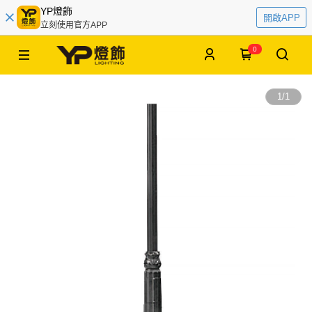
YP燈飾
開啟APP
立刻使用官方APP
0
1
/
1