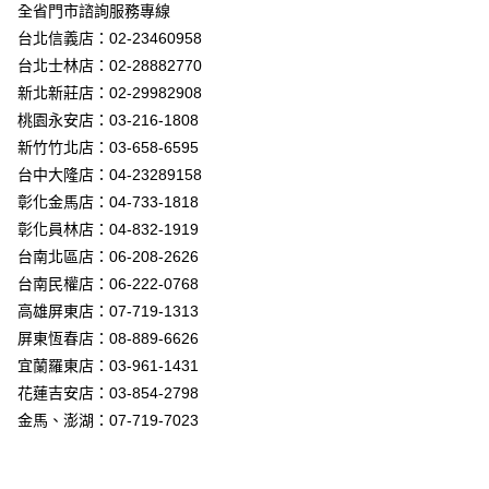
街口支付
全省門市諮詢服務專線
台北信義店：02-23460958
悠遊付
台北士林店：02-28882770
Google Pay
新北新莊店：02-29982908
桃園永安店：03-216-1808
全盈+PAY
新竹竹北店：03-658-6595
AFTEE先享後付
台中大隆店：04-23289158
相關說明
彰化金馬店：04-733-1818
【關於「AFTEE先享後付」】
彰化員林店：04-832-1919
ATM付款
AFTEE先享後付是「在收到商品之後才付款」的支付方式。 讓您購物簡單
台南北區店：06-208-2626
便利好安心！
１．簡單：不需註冊會員、不需綁卡、不需儲值。
台南民權店：06-222-0768
運送方式
２．便利：只要手機號碼，簡訊認證，即可結帳。
高雄屏東店：07-719-1313
３．安心：先確認商品／服務後，再付款。
新竹貨運宅配
屏東恆春店：08-889-6626
每筆NT$180，滿NT$5,000(含以上)免運費
【「AFTEE先享後付」結帳流程】
宜蘭羅東店：03-961-1431
１．於結帳方式選擇「AFTEE先享後付」後，將跳轉至「AFTEE先享後付」
花蓮吉安店：03-854-2798
結帳頁面，進行簡訊認證並確認金額後，即可完成結帳。
２．訂單成立數日內，您將收到繳費通知簡訊。
金馬、澎湖：07-719-7023
３．收到繳費通知簡訊後14天內，點擊此簡訊中的連結，可透過四大超商／
ATM／網路銀行／等多元方式進行付款，方視為交易完成。
※ 請注意：結帳手續完成當下不需立刻繳費，但若您需要取消訂單，請聯絡