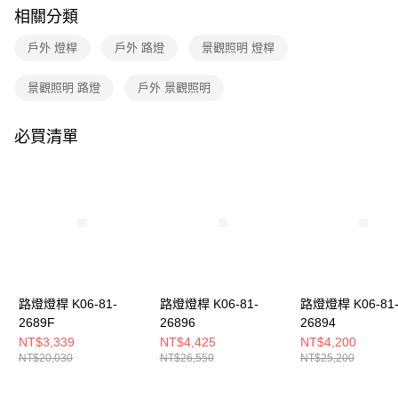
購買商品的店家。未經商家同意取消之訂單仍視為有效，需透過AFTEE先享
相關分類
後付繳納相關費用。
※ 交易是否成功請以「AFTEE先享後付 」之結帳頁面顯示為準，若有關於
戶外 燈桿
戶外 路燈
景觀照明 燈桿
是否繳費成功／繳費後需取消欲退款等相關疑問，請聯繫「AFTEE先享後付
客戶支援中心」
https://netprotections.freshdesk.com/support/home
景觀照明 路燈
戶外 景觀照明
【注意事項】
１．透過由恩沛科技股份有限公司提供之「AFTEE先享後付」服務完成之交
易，需依本服務之必要範圍內提供個人資料，並將交易相關給付款項請求債
必買清單
權轉讓予恩沛科技股份有限公司。
２．關於個人資料處理事宜，請瀏覽以下網址：
https://aftee.tw/terms/#terms3
３．未成年的使用者請事先徵得法定代理人或監護人之同意方可使用
「AFTEE先享後付」，若未經同意申辦者引起之損失，本公司不負相關責
任。
４．使用「AFTEE先享後付」時，將依據個別帳號之用戶狀況，依本公司即
時審查核予不同之上限額度；若仍有額度不足之情形，本公司將視審查結果
請求用戶進行身份認證。
５．嚴禁一人註冊多個帳號或使用他人資訊註冊。若發現惡意使用之情形，
路燈燈桿 K06-81-
路燈燈桿 K06-81-
路燈燈桿 K06-81
恩沛科技股份有限公司將有權停止該用戶之使用額度並採取法律行動。
2689F
26896
26894
NT$3,339
NT$4,425
NT$4,200
NT$20,030
NT$26,550
NT$25,200