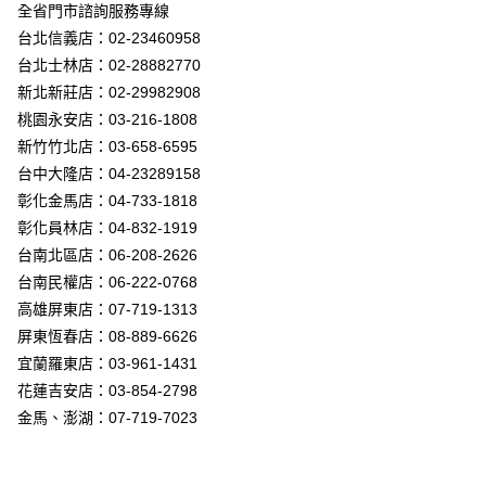
街口支付
全省門市諮詢服務專線
台北信義店：02-23460958
悠遊付
台北士林店：02-28882770
Google Pay
新北新莊店：02-29982908
桃園永安店：03-216-1808
全盈+PAY
新竹竹北店：03-658-6595
AFTEE先享後付
台中大隆店：04-23289158
相關說明
彰化金馬店：04-733-1818
【關於「AFTEE先享後付」】
彰化員林店：04-832-1919
ATM付款
AFTEE先享後付是「在收到商品之後才付款」的支付方式。 讓您購物簡單
台南北區店：06-208-2626
便利好安心！
１．簡單：不需註冊會員、不需綁卡、不需儲值。
台南民權店：06-222-0768
運送方式
２．便利：只要手機號碼，簡訊認證，即可結帳。
高雄屏東店：07-719-1313
３．安心：先確認商品／服務後，再付款。
新竹貨運宅配
屏東恆春店：08-889-6626
每筆NT$180，滿NT$5,000(含以上)免運費
【「AFTEE先享後付」結帳流程】
宜蘭羅東店：03-961-1431
１．於結帳方式選擇「AFTEE先享後付」後，將跳轉至「AFTEE先享後付」
花蓮吉安店：03-854-2798
結帳頁面，進行簡訊認證並確認金額後，即可完成結帳。
２．訂單成立數日內，您將收到繳費通知簡訊。
金馬、澎湖：07-719-7023
３．收到繳費通知簡訊後14天內，點擊此簡訊中的連結，可透過四大超商／
ATM／網路銀行／等多元方式進行付款，方視為交易完成。
※ 請注意：結帳手續完成當下不需立刻繳費，但若您需要取消訂單，請聯絡