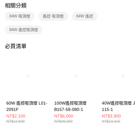
購買商品的店家。未經商家同意取消之訂單仍視為有效，需透過AFTEE先享
相關分類
後付繳納相關費用。
※ 交易是否成功請以「AFTEE先享後付 」之結帳頁面顯示為準，若有關於
84W 吸頂燈
遙控 吸頂燈
84W 遙控
是否繳費成功／繳費後需取消欲退款等相關疑問，請聯繫「AFTEE先享後付
客戶支援中心」
https://netprotections.freshdesk.com/support/home
84W 遙控吸頂燈
【注意事項】
１．透過由恩沛科技股份有限公司提供之「AFTEE先享後付」服務完成之交
易，需依本服務之必要範圍內提供個人資料，並將交易相關給付款項請求債
必買清單
權轉讓予恩沛科技股份有限公司。
２．關於個人資料處理事宜，請瀏覽以下網址：
https://aftee.tw/terms/#terms3
３．未成年的使用者請事先徵得法定代理人或監護人之同意方可使用
「AFTEE先享後付」，若未經同意申辦者引起之損失，本公司不負相關責
任。
４．使用「AFTEE先享後付」時，將依據個別帳號之用戶狀況，依本公司即
時審查核予不同之上限額度；若仍有額度不足之情形，本公司將視審查結果
請求用戶進行身份認證。
５．嚴禁一人註冊多個帳號或使用他人資訊註冊。若發現惡意使用之情形，
60W 遙控吸頂燈 L01-
100W遙控吸頂燈
40W遙控吸頂燈 JI
恩沛科技股份有限公司將有權停止該用戶之使用額度並採取法律行動。
2091F
B157-58-080-1
115-1
NT$2,100
NT$6,000
NT$3,900
NT$12,600
NT$36,000
NT$23,410