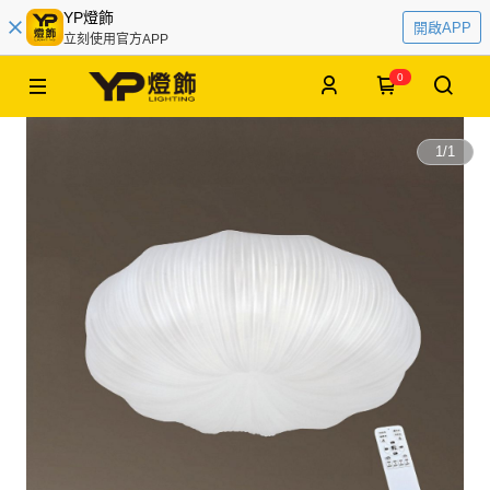
YP燈飾
開啟APP
立刻使用官方APP
0
1
/
1