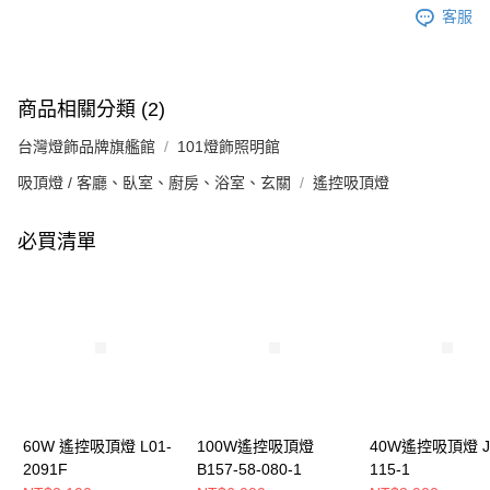
客服
商品相關分類 (2)
台灣燈飾品牌旗艦館
101燈飾照明館
吸頂燈 / 客廳、臥室、廚房、浴室、玄關
遙控吸頂燈
必買清單
60W 遙控吸頂燈 L01-
100W遙控吸頂燈
40W遙控吸頂燈 JI
2091F
B157-58-080-1
115-1