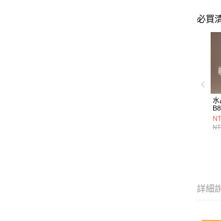
必買
水
B8
NT
NT
詳細