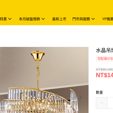
特賣
本月破盤燈飾
最新上市
門市與服務
YP推
水晶吊燈1
宅配滿NT$
NT$90,08
NT$14
數量