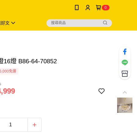
0
薦好文
6燈 B86-64-70852
5,000免運
0
,999