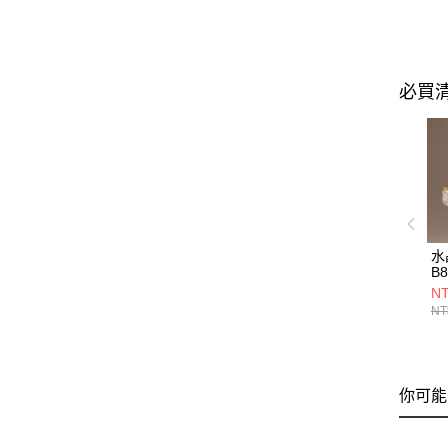
必買
水
B8
NT
NT
你可能