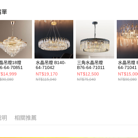
https://aft
３．未成
清單
「AFTE
任。
４．使用「
即時審查
結果請求
５．嚴禁
形，恩沛
動。
晶吊燈18燈
水晶吊燈 B140-
三角水晶吊燈
水晶吊燈 B
6-64-70851
64-71042
B76-64-71011
64-71041
$14,999
NT$19,170
NT$12,500
NT$15,00
$90,080
NT$115,040
NT$75,040
NT$90,080
說明
相關推薦