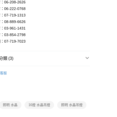
FTEE先享後付」】
06-208-2626
先享後付是「在收到商品之後才付款」的支付方式。 讓您購物簡單
06-222-0768
心！
07-719-1313
：不需註冊會員、不需綁卡、不需儲值。
：只要手機號碼，簡訊認證，即可結帳。
08-889-6626
：先確認商品／服務後，再付款。
03-961-1431
宅配
EE先享後付」結帳流程】
03-854-2798
80，滿NT$5,000(含以上)免運費
方式選擇「AFTEE先享後付」後，將跳轉至「AFTEE先享後
07-719-7023
頁面，進行簡訊認證並確認金額後，即可完成結帳。
成立數日內，您將收到繳費通知簡訊。
費通知簡訊後14天內，點擊此簡訊中的連結，可透過四大超商
網路銀行／等多元方式進行付款，方視為交易完成。
類 (3)
：結帳手續完成當下不需立刻繳費，但若您需要取消訂單，請聯
的店家。未經商家同意取消之訂單仍視為有效，需透過AFTEE
品牌旗艦館
101燈飾照明館
繳納相關費用。
客服
否成功請以「AFTEE先享後付 」之結帳頁面顯示為準，若有關於
系列
LED水晶吊燈、水晶布罩吊燈
功／繳費後需取消欲退款等相關疑問，請聯繫「AFTEE先享後
系列
LED水晶餐吊燈、水晶中島餐吊燈、水晶單吊燈
援中心」
https://netprotections.freshdesk.com/support/home
項】
恩沛科技股份有限公司提供之「AFTEE先享後付」服務完成之
依本服務之必要範圍內提供個人資料，並將交易相關給付款項請
照明 水晶
16燈 水晶吊燈
照明 水晶吊燈
讓予恩沛科技股份有限公司。
個人資料處理事宜，請瀏覽以下網址：