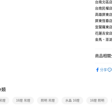
【關於「A
台南北區店：
ATM付款
AFTEE
台南民權店：
便利好安
高雄屏東店：
１．簡單
２．便利
屏東恆春店：
運送方式
３．安心
宜蘭羅東店：
新竹貨運
【「AFT
花蓮吉安店：
每筆NT$1
１．於結帳
金馬、澎湖：
付」結帳
２．訂單
３．收到繳
／ATM／
商品相關分
※ 請注意
絡購買商品
台灣燈飾
先享後付
分享
※ 交易是
水晶燈飾
是否繳費成
水晶燈飾
付客戶支
分類
【注意事
１．透過由
吊燈
16燈 吊燈
照明 吊燈
水晶 16燈
16燈 照明
交易，需
求債權轉
２．關於