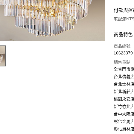
付款與運
宅配滿NT$
付款方式
商品特色
信用卡一
商品編號
10623379
LINE Pay
銷售重點
Apple Pay
全省門市
台北信義店：
街口支付
台北士林店：
悠遊付
新北新莊店：
桃園永安店：
Google Pa
新竹竹北店：
全盈+PAY
台中大隆店：
彰化金馬店：
AFTEE先
彰化員林店：
相關說明