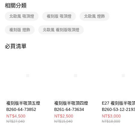
購買商品的店家。未經商家同意取消之訂單仍視為有效，需透過AFTEE先享
相關分類
後付繳納相關費用。
※ 交易是否成功請以「AFTEE先享後付 」之結帳頁面顯示為準，若有關於
北歐風 吸頂燈
複刻版 吸頂燈
北歐風 燈飾
是否繳費成功／繳費後需取消欲退款等相關疑問，請聯繫「AFTEE先享後付
客戶支援中心」
https://netprotections.freshdesk.com/support/home
複刻版 燈飾
北歐風 複刻版吸頂燈
【注意事項】
１．透過由恩沛科技股份有限公司提供之「AFTEE先享後付」服務完成之交
易，需依本服務之必要範圍內提供個人資料，並將交易相關給付款項請求債
必買清單
權轉讓予恩沛科技股份有限公司。
２．關於個人資料處理事宜，請瀏覽以下網址：
https://aftee.tw/terms/#terms3
３．未成年的使用者請事先徵得法定代理人或監護人之同意方可使用
「AFTEE先享後付」，若未經同意申辦者引起之損失，本公司不負相關責
任。
４．使用「AFTEE先享後付」時，將依據個別帳號之用戶狀況，依本公司即
時審查核予不同之上限額度；若仍有額度不足之情形，本公司將視審查結果
請求用戶進行身份認證。
５．嚴禁一人註冊多個帳號或使用他人資訊註冊。若發現惡意使用之情形，
複刻版半吸頂五燈
複刻版半吸頂四燈
E27 複刻版半吸
恩沛科技股份有限公司將有權停止該用戶之使用額度並採取法律行動。
B260-64-73852
B261-64-73634
B260-53-12-219
NT$4,500
NT$2,500
NT$3,000
NT$27,040
NT$15,040
NT$18,000