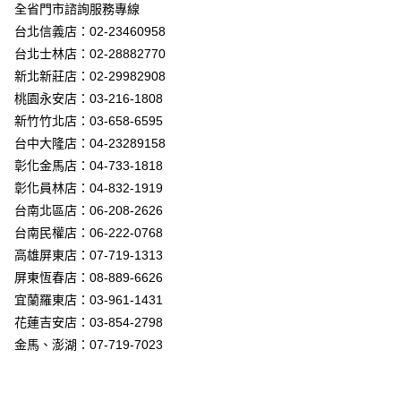
街口支付
全省門市諮詢服務專線
台北信義店：02-23460958
悠遊付
台北士林店：02-28882770
Google Pay
新北新莊店：02-29982908
桃園永安店：03-216-1808
全盈+PAY
新竹竹北店：03-658-6595
AFTEE先享後付
台中大隆店：04-23289158
相關說明
彰化金馬店：04-733-1818
【關於「AFTEE先享後付」】
彰化員林店：04-832-1919
ATM付款
AFTEE先享後付是「在收到商品之後才付款」的支付方式。 讓您購物簡單
台南北區店：06-208-2626
便利好安心！
１．簡單：不需註冊會員、不需綁卡、不需儲值。
台南民權店：06-222-0768
運送方式
２．便利：只要手機號碼，簡訊認證，即可結帳。
高雄屏東店：07-719-1313
３．安心：先確認商品／服務後，再付款。
新竹貨運宅配
屏東恆春店：08-889-6626
每筆NT$180，滿NT$5,000(含以上)免運費
【「AFTEE先享後付」結帳流程】
宜蘭羅東店：03-961-1431
１．於結帳方式選擇「AFTEE先享後付」後，將跳轉至「AFTEE先享後付」
花蓮吉安店：03-854-2798
結帳頁面，進行簡訊認證並確認金額後，即可完成結帳。
２．訂單成立數日內，您將收到繳費通知簡訊。
金馬、澎湖：07-719-7023
３．收到繳費通知簡訊後14天內，點擊此簡訊中的連結，可透過四大超商／
ATM／網路銀行／等多元方式進行付款，方視為交易完成。
※ 請注意：結帳手續完成當下不需立刻繳費，但若您需要取消訂單，請聯絡