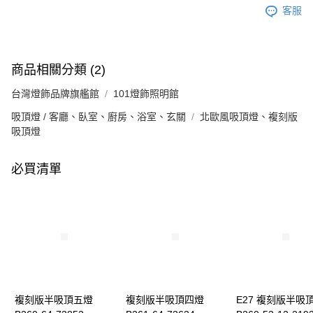
客服
商品相關分類 (2)
台灣燈飾品牌旗艦館
101燈飾照明館
吸頂燈 / 客廳、臥室、廚房、浴室、玄關
北歐風吸頂燈、複刻版
吸頂燈
必買清單
複刻版半吸頂五燈
複刻版半吸頂四燈
E27 複刻版半吸