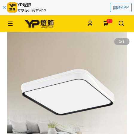
YP燈飾
開啟APP
立刻使用官方APP
0
1
/
1