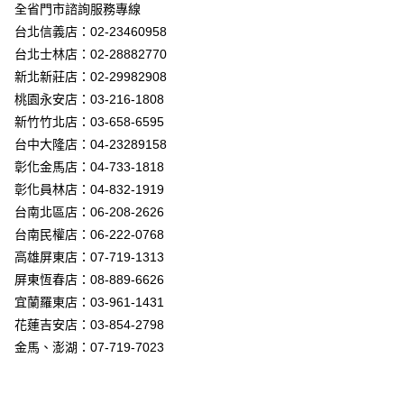
街口支付
全省門市諮詢服務專線
台北信義店：02-23460958
悠遊付
台北士林店：02-28882770
Google Pay
新北新莊店：02-29982908
桃園永安店：03-216-1808
全盈+PAY
新竹竹北店：03-658-6595
AFTEE先享後付
台中大隆店：04-23289158
相關說明
彰化金馬店：04-733-1818
【關於「AFTEE先享後付」】
彰化員林店：04-832-1919
ATM付款
AFTEE先享後付是「在收到商品之後才付款」的支付方式。 讓您購物簡單
台南北區店：06-208-2626
便利好安心！
１．簡單：不需註冊會員、不需綁卡、不需儲值。
台南民權店：06-222-0768
運送方式
２．便利：只要手機號碼，簡訊認證，即可結帳。
高雄屏東店：07-719-1313
３．安心：先確認商品／服務後，再付款。
新竹貨運宅配
屏東恆春店：08-889-6626
每筆NT$180，滿NT$5,000(含以上)免運費
【「AFTEE先享後付」結帳流程】
宜蘭羅東店：03-961-1431
１．於結帳方式選擇「AFTEE先享後付」後，將跳轉至「AFTEE先享後付」
花蓮吉安店：03-854-2798
結帳頁面，進行簡訊認證並確認金額後，即可完成結帳。
２．訂單成立數日內，您將收到繳費通知簡訊。
金馬、澎湖：07-719-7023
３．收到繳費通知簡訊後14天內，點擊此簡訊中的連結，可透過四大超商／
ATM／網路銀行／等多元方式進行付款，方視為交易完成。
※ 請注意：結帳手續完成當下不需立刻繳費，但若您需要取消訂單，請聯絡