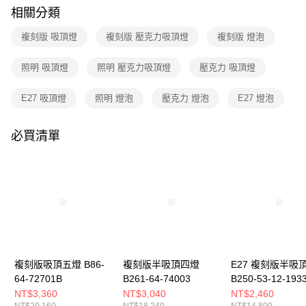
購買商品的店家。未經商家同意取消之訂單仍視為有效，需透過AFTEE先享
相關分類
後付繳納相關費用。
※ 交易是否成功請以「AFTEE先享後付 」之結帳頁面顯示為準，若有關於
複刻版 吸頂燈
複刻版 壓克力吸頂燈
複刻版 燈泡
是否繳費成功／繳費後需取消欲退款等相關疑問，請聯繫「AFTEE先享後付
客戶支援中心」
https://netprotections.freshdesk.com/support/home
照明 吸頂燈
照明 壓克力吸頂燈
壓克力 吸頂燈
【注意事項】
１．透過由恩沛科技股份有限公司提供之「AFTEE先享後付」服務完成之交
E27 吸頂燈
照明 燈泡
壓克力 燈泡
E27 燈泡
易，需依本服務之必要範圍內提供個人資料，並將交易相關給付款項請求債
權轉讓予恩沛科技股份有限公司。
２．關於個人資料處理事宜，請瀏覽以下網址：
必買清單
https://aftee.tw/terms/#terms3
３．未成年的使用者請事先徵得法定代理人或監護人之同意方可使用
「AFTEE先享後付」，若未經同意申辦者引起之損失，本公司不負相關責
任。
４．使用「AFTEE先享後付」時，將依據個別帳號之用戶狀況，依本公司即
時審查核予不同之上限額度；若仍有額度不足之情形，本公司將視審查結果
請求用戶進行身份認證。
５．嚴禁一人註冊多個帳號或使用他人資訊註冊。若發現惡意使用之情形，
恩沛科技股份有限公司將有權停止該用戶之使用額度並採取法律行動。
複刻版吸頂五燈 B86-
複刻版半吸頂四燈
E27 複刻版半吸
64-72701B
B261-64-74003
B250-53-12-193
NT$3,360
NT$3,040
NT$2,460
NT$20,160
NT$18,240
NT$14,800