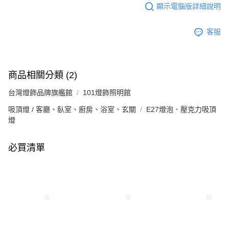
顯示電腦版詳細說明
客服
商品相關分類 (2)
台灣燈飾品牌旗艦館
101燈飾照明館
吸頂燈 / 客廳、臥室、廚房、浴室、玄關
E27燈泡．壓克力吸頂
燈
必買清單