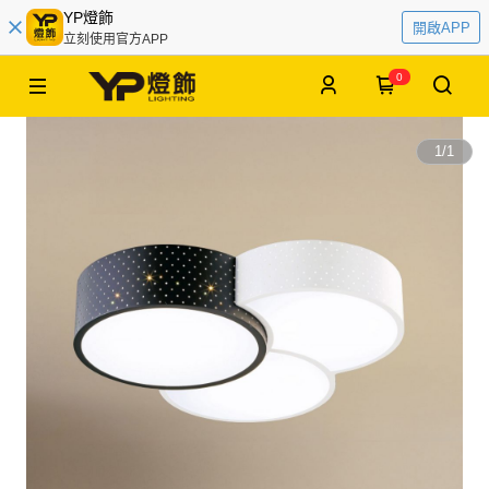
YP燈飾
開啟APP
立刻使用官方APP
0
1
/
1