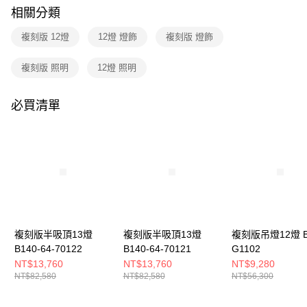
購買商品的店家。未經商家同意取消之訂單仍視為有效，需透過AFTEE先享
相關分類
後付繳納相關費用。
※ 交易是否成功請以「AFTEE先享後付 」之結帳頁面顯示為準，若有關於
複刻版 12燈
12燈 燈飾
複刻版 燈飾
是否繳費成功／繳費後需取消欲退款等相關疑問，請聯繫「AFTEE先享後付
客戶支援中心」
https://netprotections.freshdesk.com/support/home
複刻版 照明
12燈 照明
【注意事項】
１．透過由恩沛科技股份有限公司提供之「AFTEE先享後付」服務完成之交
易，需依本服務之必要範圍內提供個人資料，並將交易相關給付款項請求債
必買清單
權轉讓予恩沛科技股份有限公司。
２．關於個人資料處理事宜，請瀏覽以下網址：
https://aftee.tw/terms/#terms3
３．未成年的使用者請事先徵得法定代理人或監護人之同意方可使用
「AFTEE先享後付」，若未經同意申辦者引起之損失，本公司不負相關責
任。
４．使用「AFTEE先享後付」時，將依據個別帳號之用戶狀況，依本公司即
時審查核予不同之上限額度；若仍有額度不足之情形，本公司將視審查結果
請求用戶進行身份認證。
５．嚴禁一人註冊多個帳號或使用他人資訊註冊。若發現惡意使用之情形，
複刻版半吸頂13燈
複刻版半吸頂13燈
複刻版吊燈12燈 B
恩沛科技股份有限公司將有權停止該用戶之使用額度並採取法律行動。
B140-64-70122
B140-64-70121
G1102
NT$13,760
NT$13,760
NT$9,280
NT$82,580
NT$82,580
NT$56,300