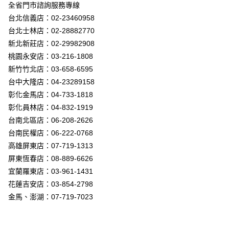
街口支付
全省門市諮詢服務專線
台北信義店：02-23460958
悠遊付
台北士林店：02-28882770
Google Pay
新北新莊店：02-29982908
桃園永安店：03-216-1808
全盈+PAY
新竹竹北店：03-658-6595
AFTEE先享後付
台中大隆店：04-23289158
相關說明
彰化金馬店：04-733-1818
【關於「AFTEE先享後付」】
彰化員林店：04-832-1919
ATM付款
AFTEE先享後付是「在收到商品之後才付款」的支付方式。 讓您購物簡單
台南北區店：06-208-2626
便利好安心！
１．簡單：不需註冊會員、不需綁卡、不需儲值。
台南民權店：06-222-0768
運送方式
２．便利：只要手機號碼，簡訊認證，即可結帳。
高雄屏東店：07-719-1313
３．安心：先確認商品／服務後，再付款。
新竹貨運宅配
屏東恆春店：08-889-6626
每筆NT$180，滿NT$5,000(含以上)免運費
【「AFTEE先享後付」結帳流程】
宜蘭羅東店：03-961-1431
１．於結帳方式選擇「AFTEE先享後付」後，將跳轉至「AFTEE先享後付」
花蓮吉安店：03-854-2798
結帳頁面，進行簡訊認證並確認金額後，即可完成結帳。
２．訂單成立數日內，您將收到繳費通知簡訊。
金馬、澎湖：07-719-7023
３．收到繳費通知簡訊後14天內，點擊此簡訊中的連結，可透過四大超商／
ATM／網路銀行／等多元方式進行付款，方視為交易完成。
※ 請注意：結帳手續完成當下不需立刻繳費，但若您需要取消訂單，請聯絡