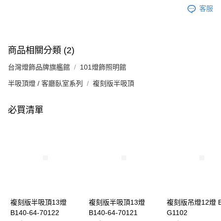
客服
商品相關分類 (2)
台灣燈飾品牌旗艦館
101燈飾照明館
半吸頂燈 / 客廳臥室系列
複刻版半吸頂
必買清單
複刻版半吸頂13燈
複刻版半吸頂13燈
複刻版吊燈12燈 B
B140-64-70122
B140-64-70121
G1102