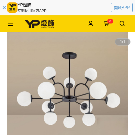
YP燈飾
開啟APP
立刻使用官方APP
0
1
/
1