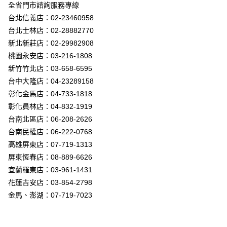
街口支付
全省門市諮詢服務專線
台北信義店：02-23460958
悠遊付
台北士林店：02-28882770
Google Pay
新北新莊店：02-29982908
桃園永安店：03-216-1808
全盈+PAY
新竹竹北店：03-658-6595
AFTEE先享後付
台中大隆店：04-23289158
相關說明
彰化金馬店：04-733-1818
【關於「AFTEE先享後付」】
彰化員林店：04-832-1919
ATM付款
AFTEE先享後付是「在收到商品之後才付款」的支付方式。 讓您購物簡單
台南北區店：06-208-2626
便利好安心！
１．簡單：不需註冊會員、不需綁卡、不需儲值。
台南民權店：06-222-0768
運送方式
２．便利：只要手機號碼，簡訊認證，即可結帳。
高雄屏東店：07-719-1313
３．安心：先確認商品／服務後，再付款。
新竹貨運宅配
屏東恆春店：08-889-6626
每筆NT$180，滿NT$5,000(含以上)免運費
【「AFTEE先享後付」結帳流程】
宜蘭羅東店：03-961-1431
１．於結帳方式選擇「AFTEE先享後付」後，將跳轉至「AFTEE先享後付」
花蓮吉安店：03-854-2798
結帳頁面，進行簡訊認證並確認金額後，即可完成結帳。
２．訂單成立數日內，您將收到繳費通知簡訊。
金馬、澎湖：07-719-7023
３．收到繳費通知簡訊後14天內，點擊此簡訊中的連結，可透過四大超商／
ATM／網路銀行／等多元方式進行付款，方視為交易完成。
※ 請注意：結帳手續完成當下不需立刻繳費，但若您需要取消訂單，請聯絡