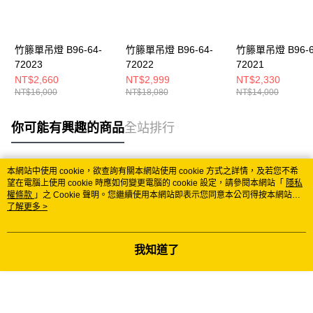
竹籐單吊燈 B96-64-
竹籐單吊燈 B96-64-
竹籐單吊燈 B96-6
72023
72022
72021
NT$2,660
NT$2,999
NT$2,330
NT$16,000
NT$18,080
NT$14,000
你可能有興趣的商品
全站排行
本網站中使用 cookie，欲查詢有關本網站使用 cookie 方式之詳情，及若您不希
熱門標籤
望在電腦上使用 cookie 時應如何變更電腦的 cookie 設定，請參閱本網站「
隱私
權條款
」之 Cookie 聲明。您繼續使用本網站即表示您同意本公司得按本網站使
用條款之 Cookie 聲明使用 cookie。
了解更多 >
我知道了