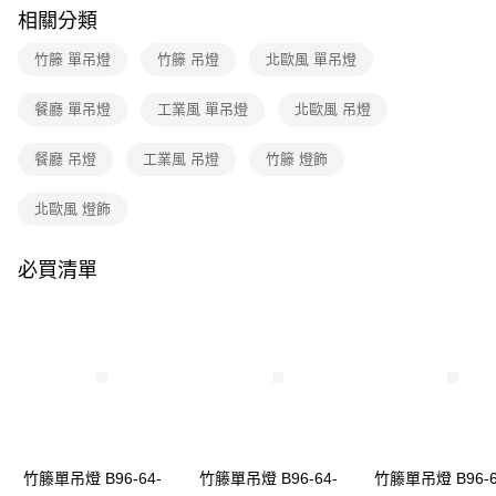
購買商品的店家。未經商家同意取消之訂單仍視為有效，需透過AFTEE先享
相關分類
後付繳納相關費用。
※ 交易是否成功請以「AFTEE先享後付 」之結帳頁面顯示為準，若有關於
竹籐 單吊燈
竹籐 吊燈
北歐風 單吊燈
是否繳費成功／繳費後需取消欲退款等相關疑問，請聯繫「AFTEE先享後付
客戶支援中心」
https://netprotections.freshdesk.com/support/home
餐廳 單吊燈
工業風 單吊燈
北歐風 吊燈
【注意事項】
１．透過由恩沛科技股份有限公司提供之「AFTEE先享後付」服務完成之交
餐廳 吊燈
工業風 吊燈
竹籐 燈飾
易，需依本服務之必要範圍內提供個人資料，並將交易相關給付款項請求債
權轉讓予恩沛科技股份有限公司。
２．關於個人資料處理事宜，請瀏覽以下網址：
北歐風 燈飾
https://aftee.tw/terms/#terms3
３．未成年的使用者請事先徵得法定代理人或監護人之同意方可使用
「AFTEE先享後付」，若未經同意申辦者引起之損失，本公司不負相關責
必買清單
任。
４．使用「AFTEE先享後付」時，將依據個別帳號之用戶狀況，依本公司即
時審查核予不同之上限額度；若仍有額度不足之情形，本公司將視審查結果
請求用戶進行身份認證。
５．嚴禁一人註冊多個帳號或使用他人資訊註冊。若發現惡意使用之情形，
恩沛科技股份有限公司將有權停止該用戶之使用額度並採取法律行動。
竹籐單吊燈 B96-64-
竹籐單吊燈 B96-64-
竹籐單吊燈 B96-6