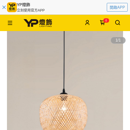
YP燈飾
開啟APP
立刻使用官方APP
0
1
/
1