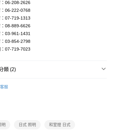
FTEE先享後付」】
06-208-2626
先享後付是「在收到商品之後才付款」的支付方式。 讓您購物簡單
06-222-0768
心！
07-719-1313
：不需註冊會員、不需綁卡、不需儲值。
：只要手機號碼，簡訊認證，即可結帳。
08-889-6626
：先確認商品／服務後，再付款。
03-961-1431
宅配
EE先享後付」結帳流程】
03-854-2798
80，滿NT$5,000(含以上)免運費
方式選擇「AFTEE先享後付」後，將跳轉至「AFTEE先享後
07-719-7023
頁面，進行簡訊認證並確認金額後，即可完成結帳。
成立數日內，您將收到繳費通知簡訊。
費通知簡訊後14天內，點擊此簡訊中的連結，可透過四大超商
網路銀行／等多元方式進行付款，方視為交易完成。
類 (2)
：結帳手續完成當下不需立刻繳費，但若您需要取消訂單，請聯
的店家。未經商家同意取消之訂單仍視為有效，需透過AFTEE
品牌旗艦館
101燈飾照明館
繳納相關費用。
客服
否成功請以「AFTEE先享後付 」之結帳頁面顯示為準，若有關於
 客廳、臥室、廚房、浴室、玄關
日式原木和室燈、宮
功／繳費後需取消欲退款等相關疑問，請聯繫「AFTEE先享後
吸頂燈、燈罩式吸頂燈
援中心」
https://netprotections.freshdesk.com/support/home
項】
恩沛科技股份有限公司提供之「AFTEE先享後付」服務完成之
依本服務之必要範圍內提供個人資料，並將交易相關給付款項請
照明
日式 照明
和室燈 日式
讓予恩沛科技股份有限公司。
個人資料處理事宜，請瀏覽以下網址：