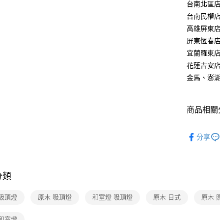
【關於「A
台南北區店：
ATM付款
AFTEE
台南民權店：
便利好安
高雄屏東店：
１．簡單
２．便利
屏東恆春店：
運送方式
３．安心
宜蘭羅東店：
新竹貨運
【「AFT
花蓮吉安店：
每筆NT$1
１．於結帳
金馬、澎湖：
付」結帳
２．訂單
３．收到繳
／ATM／
商品相關分
※ 請注意
絡購買商品
台灣燈飾
先享後付
分享
※ 交易是
吸頂燈 /
是否繳費成
燈、布罩
付客戶支
分類
【注意事
１．透過由
 吸頂燈
原木 吸頂燈
和室燈 吸頂燈
原木 日式
交易，需
原木 
求債權轉
２．關於
 和室燈