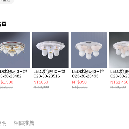
https://aft
３．未成
「AFTE
任。
４．使用「
清單
即時審查
結果請求
５．嚴禁
形，恩沛
動。
ED球泡吸頂三燈
LED球泡吸頂三燈
LED球泡吸頂三燈
LED球泡
3-30-23482
C23-30-23516
C23-30-23493
C23-30-2
$1,990
NT$650
NT$950
NT$1,450
$12,000
NT$3,900
NT$5,700
NT$8,700
說明
相關推薦