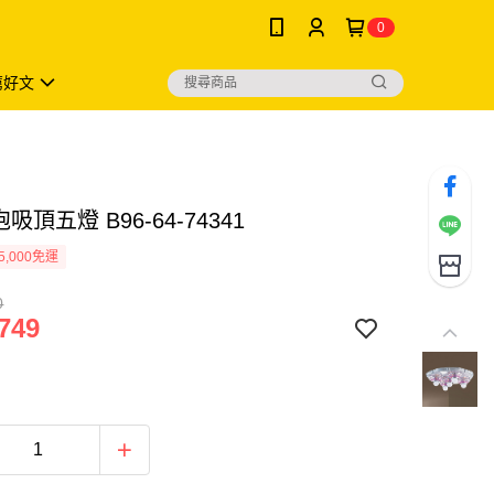
0
薦好文
吸頂五燈 B96-64-74341
5,000免運
0
749