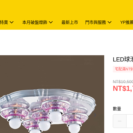
特賣
本月破盤燈飾
最新上市
門市與服務
YP推
LED球泡
宅配滿NT$
NT$10,50
NT$1,
數量