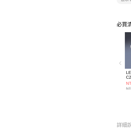
必買
L
C2
NT
NT
詳細