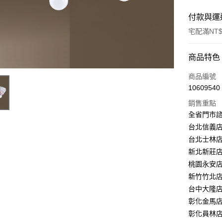
付款與運
宅配滿NT$
付款方式
商品特色
信用卡一
商品編號
10609540
LINE Pay
銷售重點
Apple Pay
全省門市
台北信義店：
街口支付
台北士林店：
悠遊付
新北新莊店：
桃園永安店：
Google Pa
新竹竹北店：
全盈+PAY
台中大隆店：
彰化金馬店：
AFTEE先
彰化員林店：
相關說明