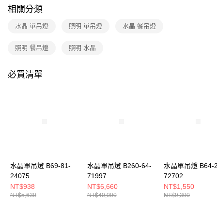
購買商品的店家。未經商家同意取消之訂單仍視為有效，需透過AFTEE先享
相關分類
後付繳納相關費用。
※ 交易是否成功請以「AFTEE先享後付 」之結帳頁面顯示為準，若有關於
水晶 單吊燈
照明 單吊燈
水晶 餐吊燈
是否繳費成功／繳費後需取消欲退款等相關疑問，請聯繫「AFTEE先享後付
客戶支援中心」
https://netprotections.freshdesk.com/support/home
照明 餐吊燈
照明 水晶
【注意事項】
１．透過由恩沛科技股份有限公司提供之「AFTEE先享後付」服務完成之交
易，需依本服務之必要範圍內提供個人資料，並將交易相關給付款項請求債
必買清單
權轉讓予恩沛科技股份有限公司。
２．關於個人資料處理事宜，請瀏覽以下網址：
https://aftee.tw/terms/#terms3
３．未成年的使用者請事先徵得法定代理人或監護人之同意方可使用
「AFTEE先享後付」，若未經同意申辦者引起之損失，本公司不負相關責
任。
４．使用「AFTEE先享後付」時，將依據個別帳號之用戶狀況，依本公司即
時審查核予不同之上限額度；若仍有額度不足之情形，本公司將視審查結果
請求用戶進行身份認證。
５．嚴禁一人註冊多個帳號或使用他人資訊註冊。若發現惡意使用之情形，
水晶單吊燈 B69-81-
水晶單吊燈 B260-64-
水晶單吊燈 B64-2
恩沛科技股份有限公司將有權停止該用戶之使用額度並採取法律行動。
24075
71997
72702
NT$938
NT$6,660
NT$1,550
NT$5,630
NT$40,000
NT$9,300