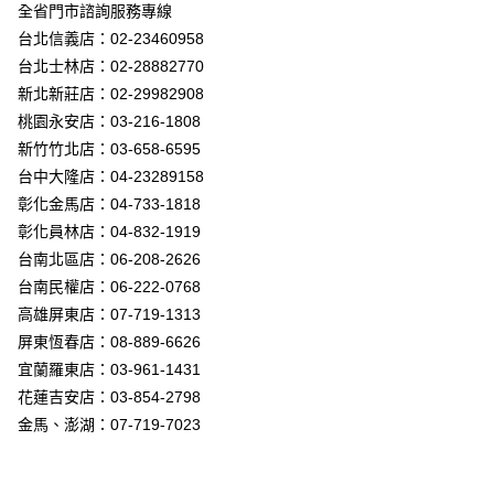
街口支付
全省門市諮詢服務專線
台北信義店：02-23460958
悠遊付
台北士林店：02-28882770
Google Pay
新北新莊店：02-29982908
桃園永安店：03-216-1808
全盈+PAY
新竹竹北店：03-658-6595
AFTEE先享後付
台中大隆店：04-23289158
相關說明
彰化金馬店：04-733-1818
【關於「AFTEE先享後付」】
彰化員林店：04-832-1919
ATM付款
AFTEE先享後付是「在收到商品之後才付款」的支付方式。 讓您購物簡單
台南北區店：06-208-2626
便利好安心！
１．簡單：不需註冊會員、不需綁卡、不需儲值。
台南民權店：06-222-0768
運送方式
２．便利：只要手機號碼，簡訊認證，即可結帳。
高雄屏東店：07-719-1313
３．安心：先確認商品／服務後，再付款。
新竹貨運宅配
屏東恆春店：08-889-6626
每筆NT$180，滿NT$5,000(含以上)免運費
【「AFTEE先享後付」結帳流程】
宜蘭羅東店：03-961-1431
１．於結帳方式選擇「AFTEE先享後付」後，將跳轉至「AFTEE先享後付」
花蓮吉安店：03-854-2798
結帳頁面，進行簡訊認證並確認金額後，即可完成結帳。
２．訂單成立數日內，您將收到繳費通知簡訊。
金馬、澎湖：07-719-7023
３．收到繳費通知簡訊後14天內，點擊此簡訊中的連結，可透過四大超商／
ATM／網路銀行／等多元方式進行付款，方視為交易完成。
※ 請注意：結帳手續完成當下不需立刻繳費，但若您需要取消訂單，請聯絡