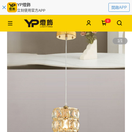
YP燈飾
開啟APP
立刻使用官方APP
0
1
/
1