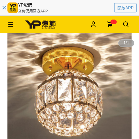
YP燈飾
開啟APP
立刻使用官方APP
0
1
/
1