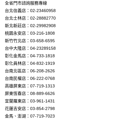
街口支付
全省門市諮詢服務專線
台北信義店：02-23460958
悠遊付
台北士林店：02-28882770
Google Pay
新北新莊店：02-29982908
桃園永安店：03-216-1808
全盈+PAY
新竹竹北店：03-658-6595
AFTEE先享後付
台中大隆店：04-23289158
相關說明
彰化金馬店：04-733-1818
【關於「AFTEE先享後付」】
彰化員林店：04-832-1919
ATM付款
AFTEE先享後付是「在收到商品之後才付款」的支付方式。 讓您購物簡單
台南北區店：06-208-2626
便利好安心！
１．簡單：不需註冊會員、不需綁卡、不需儲值。
台南民權店：06-222-0768
運送方式
２．便利：只要手機號碼，簡訊認證，即可結帳。
高雄屏東店：07-719-1313
３．安心：先確認商品／服務後，再付款。
新竹貨運宅配
屏東恆春店：08-889-6626
每筆NT$180，滿NT$5,000(含以上)免運費
【「AFTEE先享後付」結帳流程】
宜蘭羅東店：03-961-1431
１．於結帳方式選擇「AFTEE先享後付」後，將跳轉至「AFTEE先享後付」
花蓮吉安店：03-854-2798
結帳頁面，進行簡訊認證並確認金額後，即可完成結帳。
２．訂單成立數日內，您將收到繳費通知簡訊。
金馬、澎湖：07-719-7023
３．收到繳費通知簡訊後14天內，點擊此簡訊中的連結，可透過四大超商／
ATM／網路銀行／等多元方式進行付款，方視為交易完成。
※ 請注意：結帳手續完成當下不需立刻繳費，但若您需要取消訂單，請聯絡