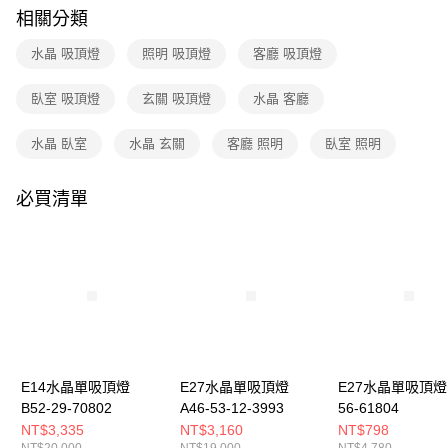
購買商品的店家。未經商家同意取消之訂單仍視為有效，需透過AFTEE先享
相關分類
後付繳納相關費用。
※ 交易是否成功請以「AFTEE先享後付 」之結帳頁面顯示為準，若有關於
水晶 吸頂燈
照明 吸頂燈
客廳 吸頂燈
是否繳費成功／繳費後需取消欲退款等相關疑問，請聯繫「AFTEE先享後付
客戶支援中心」
https://netprotections.freshdesk.com/support/home
臥室 吸頂燈
玄關 吸頂燈
水晶 客廳
【注意事項】
１．透過由恩沛科技股份有限公司提供之「AFTEE先享後付」服務完成之交
水晶 臥室
水晶 玄關
客廳 照明
臥室 照明
易，需依本服務之必要範圍內提供個人資料，並將交易相關給付款項請求債
權轉讓予恩沛科技股份有限公司。
２．關於個人資料處理事宜，請瀏覽以下網址：
必買清單
https://aftee.tw/terms/#terms3
３．未成年的使用者請事先徵得法定代理人或監護人之同意方可使用
「AFTEE先享後付」，若未經同意申辦者引起之損失，本公司不負相關責
任。
４．使用「AFTEE先享後付」時，將依據個別帳號之用戶狀況，依本公司即
時審查核予不同之上限額度；若仍有額度不足之情形，本公司將視審查結果
請求用戶進行身份認證。
５．嚴禁一人註冊多個帳號或使用他人資訊註冊。若發現惡意使用之情形，
恩沛科技股份有限公司將有權停止該用戶之使用額度並採取法律行動。
E14水晶單吸頂燈
E27水晶單吸頂燈
E27水晶單吸頂燈 
B52-29-70802
A46-53-12-3993
56-61804
NT$3,335
NT$3,160
NT$798
NT$20,000
NT$19,000
NT$4,780