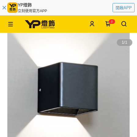
YP燈飾
開啟APP
立刻使用官方APP
0
1
/
1