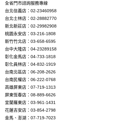
街口支付
全省門市諮詢服務專線
台北信義店：02-23460958
悠遊付
台北士林店：02-28882770
Google Pay
新北新莊店：02-29982908
桃園永安店：03-216-1808
全盈+PAY
新竹竹北店：03-658-6595
AFTEE先享後付
台中大隆店：04-23289158
相關說明
彰化金馬店：04-733-1818
【關於「AFTEE先享後付」】
彰化員林店：04-832-1919
ATM付款
AFTEE先享後付是「在收到商品之後才付款」的支付方式。 讓您購物簡單
台南北區店：06-208-2626
便利好安心！
１．簡單：不需註冊會員、不需綁卡、不需儲值。
台南民權店：06-222-0768
運送方式
２．便利：只要手機號碼，簡訊認證，即可結帳。
高雄屏東店：07-719-1313
３．安心：先確認商品／服務後，再付款。
新竹貨運宅配
屏東恆春店：08-889-6626
每筆NT$180，滿NT$5,000(含以上)免運費
【「AFTEE先享後付」結帳流程】
宜蘭羅東店：03-961-1431
１．於結帳方式選擇「AFTEE先享後付」後，將跳轉至「AFTEE先享後付」
花蓮吉安店：03-854-2798
結帳頁面，進行簡訊認證並確認金額後，即可完成結帳。
２．訂單成立數日內，您將收到繳費通知簡訊。
金馬、澎湖：07-719-7023
３．收到繳費通知簡訊後14天內，點擊此簡訊中的連結，可透過四大超商／
ATM／網路銀行／等多元方式進行付款，方視為交易完成。
※ 請注意：結帳手續完成當下不需立刻繳費，但若您需要取消訂單，請聯絡