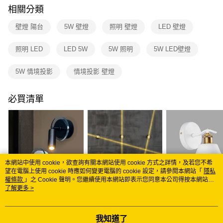
購買商品的店家。未經商家同意取消之訂單仍視為有效，需透過AFTEE先享
相關分類
後付繳納相關費用。
※ 交易是否成功請以「AFTEE先享後付 」之結帳頁面顯示為準，若有關於
壁燈 陽台
5W 壁燈
照明 壁燈
LED 壁燈
是否繳費成功／繳費後需取消欲退款等相關疑問，請聯繫「AFTEE先享後付
客戶支援中心」
https://netprotections.freshdesk.com/support/home
照明 LED
LED 5W
5W 照明
5W LED壁燈
【注意事項】
１．透過由恩沛科技股份有限公司提供之「AFTEE先享後付」服務完成之交
5W 情境投影
情境投影 壁燈
易，需依本服務之必要範圍內提供個人資料，並將交易相關給付款項請求債
權轉讓予恩沛科技股份有限公司。
２．關於個人資料處理事宜，請瀏覽以下網址：
必買清單
https://aftee.tw/terms/#terms3
３．未成年的使用者請事先徵得法定代理人或監護人之同意方可使用
「AFTEE先享後付」，若未經同意申辦者引起之損失，本公司不負相關責
任。
４．使用「AFTEE先享後付」時，將依據個別帳號之用戶狀況，依本公司即
時審查核予不同之上限額度；若仍有額度不足之情形，本公司將視審查結果
請求用戶進行身份認證。
本網站中使用 cookie，欲查詢有關本網站使用 cookie 方式之詳情，及若您不希
５．嚴禁一人註冊多個帳號或使用他人資訊註冊。若發現惡意使用之情形，
望在電腦上使用 cookie 時應如何變更電腦的 cookie 設定，請參閱本網站「
隱私
恩沛科技股份有限公司將有權停止該用戶之使用額度並採取法律行動。
權條款
」之 Cookie 聲明。您繼續使用本網站即表示您同意本公司得按本網站使
用條款之 Cookie 聲明使用 cookie。
了解更多 >
上下投光壁燈 B78-7-
上下投光壁燈 B78-7-
上下投光壁燈 B12
8181-1 8181-2
8185-1 8185-2
62-K4446
NT$1,950
NT$2,210
NT$760
我知道了
NT$12,000
NT$13,600
NT$4,560