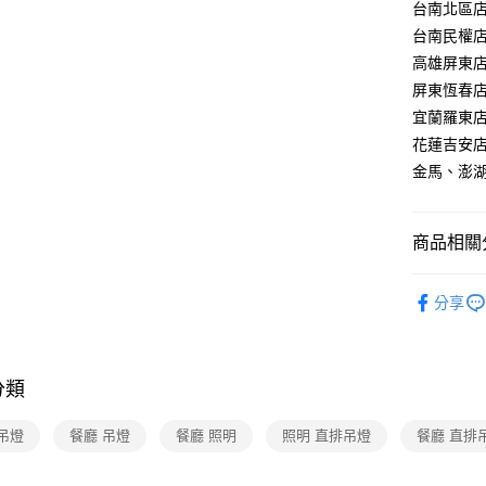
【關於「A
台南北區店：
ATM付款
AFTEE
台南民權店：
便利好安
高雄屏東店：
１．簡單
２．便利
屏東恆春店：
運送方式
３．安心
宜蘭羅東店：
新竹貨運
【「AFT
花蓮吉安店：
每筆NT$1
１．於結帳
金馬、澎湖：
付」結帳
２．訂單
３．收到繳
／ATM／
商品相關分
※ 請注意
絡購買商品
台灣燈飾
先享後付
分享
※ 交易是
餐廳吊燈 
是否繳費成
付客戶支
分類
【注意事
１．透過由
吊燈
餐廳 吊燈
餐廳 照明
照明 直排吊燈
餐廳 直排
交易，需
求債權轉
２．關於