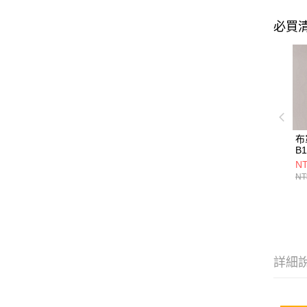
必買
布
B1
NT
NT
詳細