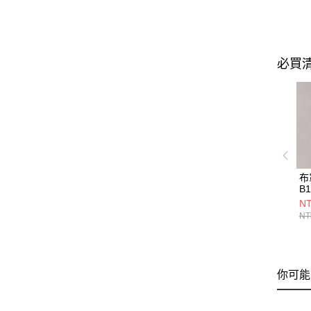
必買
布
B1
NT
NT
你可能