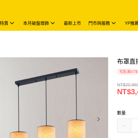
特賣
本月破盤燈飾
最新上市
門市與服務
YP推
布罩直排吊
宅配滿NT$
NT$20,96
NT$3,
數量