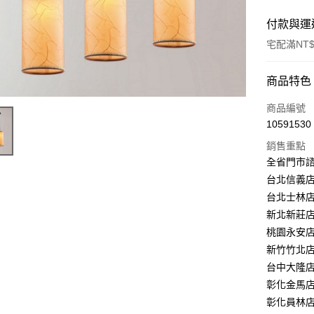
付款與運
宅配滿NT$
付款方式
商品特色
信用卡一
商品編號
10591530
LINE Pay
銷售重點
Apple Pay
全省門市
台北信義店：
街口支付
台北士林店：
悠遊付
新北新莊店：
桃園永安店：
Google Pa
新竹竹北店：
全盈+PAY
台中大隆店：
彰化金馬店：
AFTEE先
彰化員林店：
相關說明