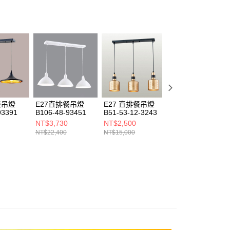
ee.tw/terms/#terms3
年的使用者請事先徵得法定代理人或監護人之同意方可使用
E先享後付」，若未經同意申辦者引起之損失，本公司不負相關責
AFTEE先享後付」時，將依據個別帳號之用戶狀況，依本公司
核予不同之上限額度；若仍有額度不足之情形，本公司將視審查
用戶進行身份認證。
一人註冊多個帳號或使用他人資訊註冊。若發現惡意使用之情
科技股份有限公司將有權停止該用戶之使用額度並採取法律行
餐吊燈
E27直排餐吊燈
E27 直排餐吊燈
直排餐吊燈 B236-
93391
B106-48-93451
B51-53-12-3243
64-71903
NT$3,730
NT$2,500
NT$4,000
NT$22,400
NT$15,000
NT$24,000