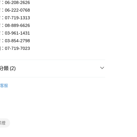
FTEE先享後付」】
06-208-2626
先享後付是「在收到商品之後才付款」的支付方式。 讓您購物簡單
06-222-0768
心！
07-719-1313
：不需註冊會員、不需綁卡、不需儲值。
：只要手機號碼，簡訊認證，即可結帳。
08-889-6626
：先確認商品／服務後，再付款。
03-961-1431
宅配
EE先享後付」結帳流程】
03-854-2798
80，滿NT$5,000(含以上)免運費
方式選擇「AFTEE先享後付」後，將跳轉至「AFTEE先享後
07-719-7023
頁面，進行簡訊認證並確認金額後，即可完成結帳。
成立數日內，您將收到繳費通知簡訊。
費通知簡訊後14天內，點擊此簡訊中的連結，可透過四大超商
網路銀行／等多元方式進行付款，方視為交易完成。
類 (2)
：結帳手續完成當下不需立刻繳費，但若您需要取消訂單，請聯
的店家。未經商家同意取消之訂單仍視為有效，需透過AFTEE
品牌旗艦館
101燈飾照明館
繳納相關費用。
客服
否成功請以「AFTEE先享後付 」之結帳頁面顯示為準，若有關於
/ 中島餐吊燈、餐廳單吊燈系列
直排餐廳三吊燈
功／繳費後需取消欲退款等相關疑問，請聯繫「AFTEE先享後
援中心」
https://netprotections.freshdesk.com/support/home
項】
恩沛科技股份有限公司提供之「AFTEE先享後付」服務完成之
吊燈
依本服務之必要範圍內提供個人資料，並將交易相關給付款項請
讓予恩沛科技股份有限公司。
個人資料處理事宜，請瀏覽以下網址：