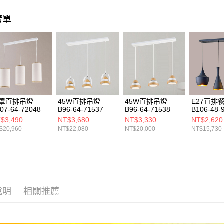
https://aft
３．未成
清單
「AFTE
任。
４．使用「
即時審查
結果請求
５．嚴禁
形，恩沛
動。
罩直排吊燈
45W直排吊燈
45W直排吊燈
E27直排
07-64-72048
B96-64-71537
B96-64-71538
B106-48-
$3,490
NT$3,680
NT$3,330
NT$2,620
$20,960
NT$22,080
NT$20,000
NT$15,730
說明
相關推薦