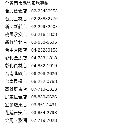
街口支付
全省門市諮詢服務專線
台北信義店：02-23460958
悠遊付
台北士林店：02-28882770
Google Pay
新北新莊店：02-29982908
桃園永安店：03-216-1808
全盈+PAY
新竹竹北店：03-658-6595
AFTEE先享後付
台中大隆店：04-23289158
相關說明
彰化金馬店：04-733-1818
【關於「AFTEE先享後付」】
彰化員林店：04-832-1919
ATM付款
AFTEE先享後付是「在收到商品之後才付款」的支付方式。 讓您購物簡單
台南北區店：06-208-2626
便利好安心！
１．簡單：不需註冊會員、不需綁卡、不需儲值。
台南民權店：06-222-0768
運送方式
２．便利：只要手機號碼，簡訊認證，即可結帳。
高雄屏東店：07-719-1313
３．安心：先確認商品／服務後，再付款。
新竹貨運宅配
屏東恆春店：08-889-6626
每筆NT$180，滿NT$5,000(含以上)免運費
【「AFTEE先享後付」結帳流程】
宜蘭羅東店：03-961-1431
１．於結帳方式選擇「AFTEE先享後付」後，將跳轉至「AFTEE先享後付」
花蓮吉安店：03-854-2798
結帳頁面，進行簡訊認證並確認金額後，即可完成結帳。
２．訂單成立數日內，您將收到繳費通知簡訊。
金馬、澎湖：07-719-7023
３．收到繳費通知簡訊後14天內，點擊此簡訊中的連結，可透過四大超商／
ATM／網路銀行／等多元方式進行付款，方視為交易完成。
※ 請注意：結帳手續完成當下不需立刻繳費，但若您需要取消訂單，請聯絡