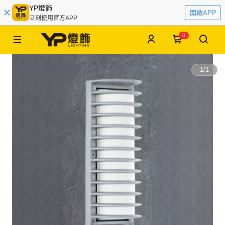
YP燈飾
開啟APP
立刻使用官方APP
0
1
/
1