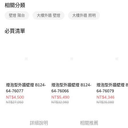
購買商品的店家。未經商家同意取消之訂單仍視為有效，需透過AFTEE先享
相關分類
後付繳納相關費用。
※ 交易是否成功請以「AFTEE先享後付 」之結帳頁面顯示為準，若有關於
壁燈 陽台
大樓外牆 壁燈
大樓外牆 照明
是否繳費成功／繳費後需取消欲退款等相關疑問，請聯繫「AFTEE先享後付
客戶支援中心」
https://netprotections.freshdesk.com/support/home
必買清單
【注意事項】
１．透過由恩沛科技股份有限公司提供之「AFTEE先享後付」服務完成之交
易，需依本服務之必要範圍內提供個人資料，並將交易相關給付款項請求債
權轉讓予恩沛科技股份有限公司。
２．關於個人資料處理事宜，請瀏覽以下網址：
https://aftee.tw/terms/#terms3
３．未成年的使用者請事先徵得法定代理人或監護人之同意方可使用
「AFTEE先享後付」，若未經同意申辦者引起之損失，本公司不負相關責
任。
４．使用「AFTEE先享後付」時，將依據個別帳號之用戶狀況，依本公司即
時審查核予不同之上限額度；若仍有額度不足之情形，本公司將視審查結果
燈泡型外牆壁燈 B124-
燈泡型外牆壁燈 B124-
燈泡型外牆壁燈 B1
請求用戶進行身份認證。
64-76077
64-76066
64-76079
５．嚴禁一人註冊多個帳號或使用他人資訊註冊。若發現惡意使用之情形，
NT$4,500
NT$5,490
NT$4,346
恩沛科技股份有限公司將有權停止該用戶之使用額度並採取法律行動。
NT$27,050
NT$32,960
NT$26,080
詳細說明
相關推薦