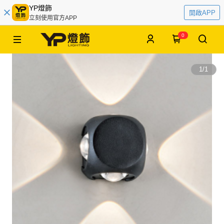
YP燈飾
開啟APP
立刻使用官方APP
0
1
/
1