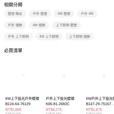
購買商品的店家。未經商家同意取消之訂單仍視為有效，需透過AFTEE先享
相關分類
後付繳納相關費用。
※ 交易是否成功請以「AFTEE先享後付 」之結帳頁面顯示為準，若有關於
壁燈 陽台
戶外 壁燈
4W 壁燈
戶外 4W
是否繳費成功／繳費後需取消欲退款等相關疑問，請聯繫「AFTEE先享後付
客戶支援中心」
https://netprotections.freshdesk.com/support/home
戶外 燈飾
4W 燈飾
上下照明 壁燈
【注意事項】
１．透過由恩沛科技股份有限公司提供之「AFTEE先享後付」服務完成之交
戶外 上下照明
4W 上下照明
上下照明 燈飾
易，需依本服務之必要範圍內提供個人資料，並將交易相關給付款項請求債
權轉讓予恩沛科技股份有限公司。
２．關於個人資料處理事宜，請瀏覽以下網址：
必買清單
https://aftee.tw/terms/#terms3
３．未成年的使用者請事先徵得法定代理人或監護人之同意方可使用
「AFTEE先享後付」，若未經同意申辦者引起之損失，本公司不負相關責
任。
４．使用「AFTEE先享後付」時，將依據個別帳號之用戶狀況，依本公司即
時審查核予不同之上限額度；若仍有額度不足之情形，本公司將視審查結果
請求用戶進行身份認證。
５．嚴禁一人註冊多個帳號或使用他人資訊註冊。若發現惡意使用之情形，
恩沛科技股份有限公司將有權停止該用戶之使用額度並採取法律行動。
6W上下投光戶外壁燈
戶外上下投光壁燈
6W戶外上下投光
B124-64-76129
K06-81-2682C
B147-29-75167
75168
NT$1,666
NT$4,275
NT$1,675
NT$10,000
NT$25,650
NT$10,050