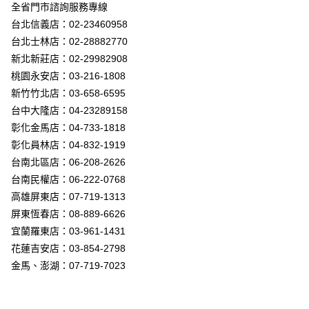
街口支付
全省門市諮詢服務專線
台北信義店：02-23460958
悠遊付
台北士林店：02-28882770
Google Pay
新北新莊店：02-29982908
桃園永安店：03-216-1808
全盈+PAY
新竹竹北店：03-658-6595
AFTEE先享後付
台中大隆店：04-23289158
相關說明
彰化金馬店：04-733-1818
【關於「AFTEE先享後付」】
彰化員林店：04-832-1919
ATM付款
AFTEE先享後付是「在收到商品之後才付款」的支付方式。 讓您購物簡單
台南北區店：06-208-2626
便利好安心！
１．簡單：不需註冊會員、不需綁卡、不需儲值。
台南民權店：06-222-0768
運送方式
２．便利：只要手機號碼，簡訊認證，即可結帳。
高雄屏東店：07-719-1313
３．安心：先確認商品／服務後，再付款。
新竹貨運宅配
屏東恆春店：08-889-6626
每筆NT$180，滿NT$5,000(含以上)免運費
【「AFTEE先享後付」結帳流程】
宜蘭羅東店：03-961-1431
１．於結帳方式選擇「AFTEE先享後付」後，將跳轉至「AFTEE先享後付」
花蓮吉安店：03-854-2798
結帳頁面，進行簡訊認證並確認金額後，即可完成結帳。
２．訂單成立數日內，您將收到繳費通知簡訊。
金馬、澎湖：07-719-7023
３．收到繳費通知簡訊後14天內，點擊此簡訊中的連結，可透過四大超商／
ATM／網路銀行／等多元方式進行付款，方視為交易完成。
※ 請注意：結帳手續完成當下不需立刻繳費，但若您需要取消訂單，請聯絡