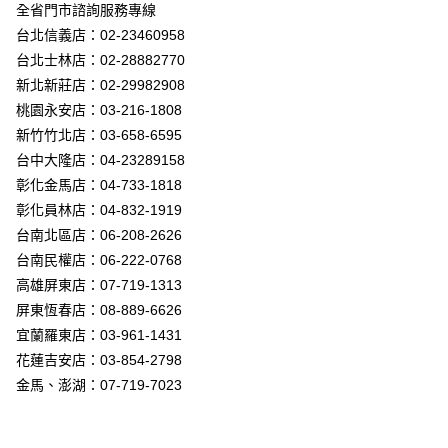
街口支付
全省門市諮詢服務專線
台北信義店：02-23460958
悠遊付
台北士林店：02-28882770
Google Pay
新北新莊店：02-29982908
桃園永安店：03-216-1808
全盈+PAY
新竹竹北店：03-658-6595
AFTEE先享後付
台中大隆店：04-23289158
相關說明
彰化金馬店：04-733-1818
【關於「AFTEE先享後付」】
彰化員林店：04-832-1919
ATM付款
AFTEE先享後付是「在收到商品之後才付款」的支付方式。 讓您購物簡單
台南北區店：06-208-2626
便利好安心！
１．簡單：不需註冊會員、不需綁卡、不需儲值。
台南民權店：06-222-0768
運送方式
２．便利：只要手機號碼，簡訊認證，即可結帳。
高雄屏東店：07-719-1313
３．安心：先確認商品／服務後，再付款。
新竹貨運宅配
屏東恆春店：08-889-6626
每筆NT$180，滿NT$5,000(含以上)免運費
【「AFTEE先享後付」結帳流程】
宜蘭羅東店：03-961-1431
１．於結帳方式選擇「AFTEE先享後付」後，將跳轉至「AFTEE先享後付」
花蓮吉安店：03-854-2798
結帳頁面，進行簡訊認證並確認金額後，即可完成結帳。
２．訂單成立數日內，您將收到繳費通知簡訊。
金馬、澎湖：07-719-7023
３．收到繳費通知簡訊後14天內，點擊此簡訊中的連結，可透過四大超商／
ATM／網路銀行／等多元方式進行付款，方視為交易完成。
※ 請注意：結帳手續完成當下不需立刻繳費，但若您需要取消訂單，請聯絡