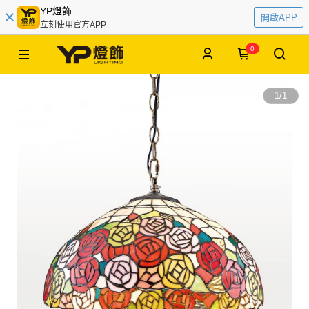
YP燈飾
開啟APP
立刻使用官方APP
0
1
/
1