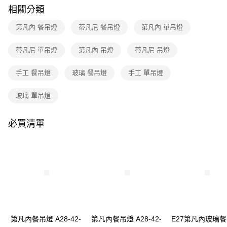
購買商品的店家。未經商家同意取消之訂單仍視為有效，需透過AFTEE先享
相關分類
後付繳納相關費用。
※ 交易是否成功請以「AFTEE先享後付 」之結帳頁面顯示為準，若有關於
第凡內 餐吊燈
蒂凡尼 餐吊燈
第凡內 單吊燈
是否繳費成功／繳費後需取消欲退款等相關疑問，請聯繫「AFTEE先享後付
客戶支援中心」
https://netprotections.freshdesk.com/support/home
蒂凡尼 單吊燈
第凡內 吊燈
蒂凡尼 吊燈
【注意事項】
１．透過由恩沛科技股份有限公司提供之「AFTEE先享後付」服務完成之交
手工 餐吊燈
玻璃 餐吊燈
手工 單吊燈
易，需依本服務之必要範圍內提供個人資料，並將交易相關給付款項請求債
權轉讓予恩沛科技股份有限公司。
２．關於個人資料處理事宜，請瀏覽以下網址：
玻璃 單吊燈
https://aftee.tw/terms/#terms3
３．未成年的使用者請事先徵得法定代理人或監護人之同意方可使用
「AFTEE先享後付」，若未經同意申辦者引起之損失，本公司不負相關責
必買清單
任。
４．使用「AFTEE先享後付」時，將依據個別帳號之用戶狀況，依本公司即
時審查核予不同之上限額度；若仍有額度不足之情形，本公司將視審查結果
請求用戶進行身份認證。
５．嚴禁一人註冊多個帳號或使用他人資訊註冊。若發現惡意使用之情形，
恩沛科技股份有限公司將有權停止該用戶之使用額度並採取法律行動。
第凡內餐吊燈 A28-42-
第凡內餐吊燈 A28-42-
E27第凡內玻璃