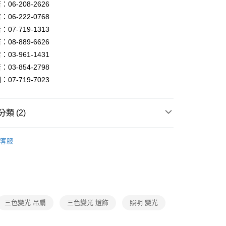
FTEE先享後付」】
06-208-2626
先享後付是「在收到商品之後才付款」的支付方式。 讓您購物簡單
06-222-0768
心！
07-719-1313
：不需註冊會員、不需綁卡、不需儲值。
：只要手機號碼，簡訊認證，即可結帳。
08-889-6626
：先確認商品／服務後，再付款。
03-961-1431
宅配
EE先享後付」結帳流程】
03-854-2798
80，滿NT$5,000(含以上)免運費
方式選擇「AFTEE先享後付」後，將跳轉至「AFTEE先享後
07-719-7023
頁面，進行簡訊認證並確認金額後，即可完成結帳。
成立數日內，您將收到繳費通知簡訊。
費通知簡訊後14天內，點擊此簡訊中的連結，可透過四大超商
網路銀行／等多元方式進行付款，方視為交易完成。
類 (2)
：結帳手續完成當下不需立刻繳費，但若您需要取消訂單，請聯
的店家。未經商家同意取消之訂單仍視為有效，需透過AFTEE
品牌旗艦館
101燈飾照明館
繳納相關費用。
客服
否成功請以「AFTEE先享後付 」之結帳頁面顯示為準，若有關於
系列
功／繳費後需取消欲退款等相關疑問，請聯繫「AFTEE先享後
援中心」
https://netprotections.freshdesk.com/support/home
項】
恩沛科技股份有限公司提供之「AFTEE先享後付」服務完成之
依本服務之必要範圍內提供個人資料，並將交易相關給付款項請
三色變光 吊扇
三色變光 燈飾
照明 變光
讓予恩沛科技股份有限公司。
個人資料處理事宜，請瀏覽以下網址：