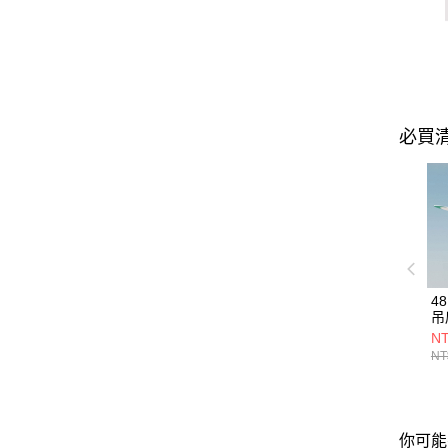
必買
4
吊扇
72
NT
NT
你可能