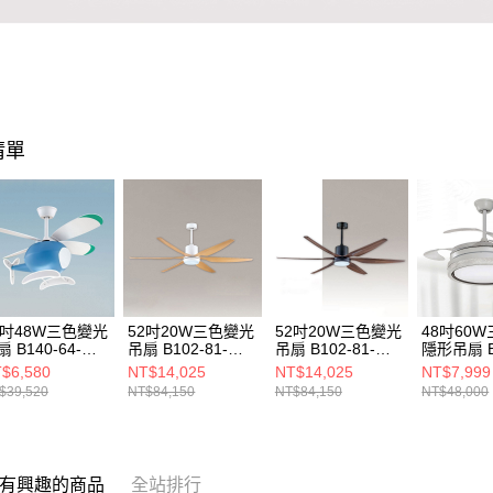
清單
8吋48W三色變光
52吋20W三色變光
52吋20W三色變光
48吋60
 B140-64-
吊扇 B102-81-
吊扇 B102-81-
隱形吊扇 B
101
25331
25332
64-72122
$6,580
NT$14,025
NT$14,025
NT$7,999
$39,520
NT$84,150
NT$84,150
NT$48,000
有興趣的商品
全站排行