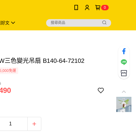
0
薦好文
W三色變光吊扇 B140-64-72102
5,000免運
0
490