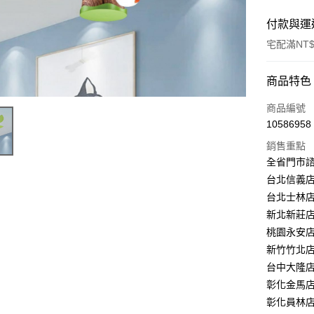
付款與運
宅配滿NT$
付款方式
商品特色
信用卡一
商品編號
10586958
LINE Pay
銷售重點
Apple Pay
全省門市
台北信義店：
街口支付
台北士林店：
悠遊付
新北新莊店：
桃園永安店：
Google Pa
新竹竹北店：
全盈+PAY
台中大隆店：
彰化金馬店：
AFTEE先
彰化員林店：
相關說明