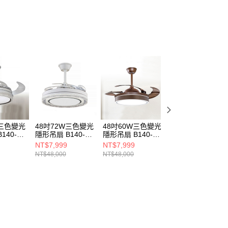
ee.tw/terms/#terms3
年的使用者請事先徵得法定代理人或監護人之同意方可使用
E先享後付」，若未經同意申辦者引起之損失，本公司不負相關責
AFTEE先享後付」時，將依據個別帳號之用戶狀況，依本公司
核予不同之上限額度；若仍有額度不足之情形，本公司將視審查
用戶進行身份認證。
一人註冊多個帳號或使用他人資訊註冊。若發現惡意使用之情
科技股份有限公司將有權停止該用戶之使用額度並採取法律行
W三色變光
48吋72W三色變光
48吋60W三色變光
48吋60W三色變
140-
隱形吊扇 B140-
隱形吊扇 B140-
隱形吊扇 B140-
A
64-72131
64-72133A
64-72121A
NT$7,999
NT$7,999
NT$7,999
NT$48,000
NT$48,000
NT$48,000