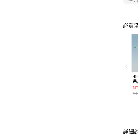
必買
4
吊扇
72
NT
NT
詳細