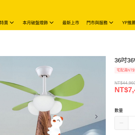
特賣
本月破盤燈飾
最新上市
門市與服務
YP推
36吋36
宅配滿NT$
NT$44,96
NT$7,
數量