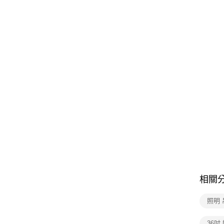
相關
照明 
36吋