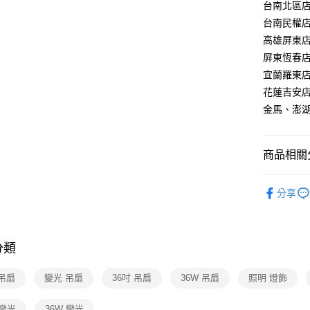
【關於「A
台南北區店：
ATM付款
AFTEE
台南民權店：
便利好安
高雄屏東店：
１．簡單
２．便利
屏東恆春店：
運送方式
３．安心
宜蘭羅東店：
新竹貨運
【「AFT
花蓮吉安店：
每筆NT$1
１．於結帳
金馬、澎湖：
付」結帳
２．訂單
３．收到繳
／ATM／
商品相關分
※ 請注意
絡購買商品
台灣燈飾
先享後付
分享
※ 交易是
兒童燈飾
是否繳費成
付客戶支
分類
【注意事
１．透過由
吊扇
變光 吊扇
36吋 吊扇
36W 吊扇
照明 燈飾
交易，需
求債權轉
２．關於
 變光
36W 變光