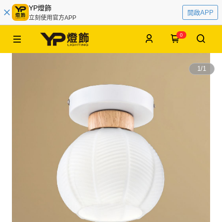
YP燈飾
開啟APP
立刻使用官方APP
0
1
/
1