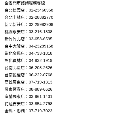
街口支付
全省門市諮詢服務專線
台北信義店：02-23460958
悠遊付
台北士林店：02-28882770
Google Pay
新北新莊店：02-29982908
桃園永安店：03-216-1808
全盈+PAY
新竹竹北店：03-658-6595
AFTEE先享後付
台中大隆店：04-23289158
相關說明
彰化金馬店：04-733-1818
【關於「AFTEE先享後付」】
彰化員林店：04-832-1919
ATM付款
AFTEE先享後付是「在收到商品之後才付款」的支付方式。 讓您購物簡單
台南北區店：06-208-2626
便利好安心！
１．簡單：不需註冊會員、不需綁卡、不需儲值。
台南民權店：06-222-0768
運送方式
２．便利：只要手機號碼，簡訊認證，即可結帳。
高雄屏東店：07-719-1313
３．安心：先確認商品／服務後，再付款。
新竹貨運宅配
屏東恆春店：08-889-6626
每筆NT$180，滿NT$5,000(含以上)免運費
【「AFTEE先享後付」結帳流程】
宜蘭羅東店：03-961-1431
１．於結帳方式選擇「AFTEE先享後付」後，將跳轉至「AFTEE先享後付」
花蓮吉安店：03-854-2798
結帳頁面，進行簡訊認證並確認金額後，即可完成結帳。
２．訂單成立數日內，您將收到繳費通知簡訊。
金馬、澎湖：07-719-7023
３．收到繳費通知簡訊後14天內，點擊此簡訊中的連結，可透過四大超商／
ATM／網路銀行／等多元方式進行付款，方視為交易完成。
※ 請注意：結帳手續完成當下不需立刻繳費，但若您需要取消訂單，請聯絡