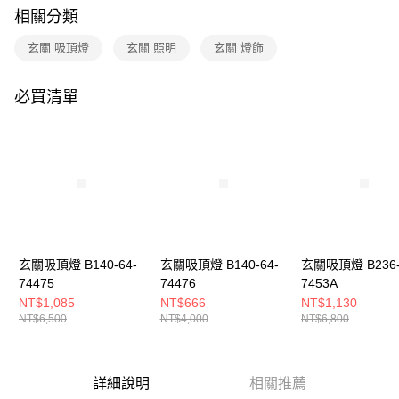
購買商品的店家。未經商家同意取消之訂單仍視為有效，需透過AFTEE先享
相關分類
後付繳納相關費用。
※ 交易是否成功請以「AFTEE先享後付 」之結帳頁面顯示為準，若有關於
玄關 吸頂燈
玄關 照明
玄關 燈飾
是否繳費成功／繳費後需取消欲退款等相關疑問，請聯繫「AFTEE先享後付
客戶支援中心」
https://netprotections.freshdesk.com/support/home
必買清單
【注意事項】
１．透過由恩沛科技股份有限公司提供之「AFTEE先享後付」服務完成之交
易，需依本服務之必要範圍內提供個人資料，並將交易相關給付款項請求債
權轉讓予恩沛科技股份有限公司。
２．關於個人資料處理事宜，請瀏覽以下網址：
https://aftee.tw/terms/#terms3
３．未成年的使用者請事先徵得法定代理人或監護人之同意方可使用
「AFTEE先享後付」，若未經同意申辦者引起之損失，本公司不負相關責
任。
４．使用「AFTEE先享後付」時，將依據個別帳號之用戶狀況，依本公司即
時審查核予不同之上限額度；若仍有額度不足之情形，本公司將視審查結果
玄關吸頂燈 B140-64-
玄關吸頂燈 B140-64-
玄關吸頂燈 B236-
請求用戶進行身份認證。
74475
74476
7453A
５．嚴禁一人註冊多個帳號或使用他人資訊註冊。若發現惡意使用之情形，
NT$1,085
NT$666
NT$1,130
恩沛科技股份有限公司將有權停止該用戶之使用額度並採取法律行動。
NT$6,500
NT$4,000
NT$6,800
詳細說明
相關推薦