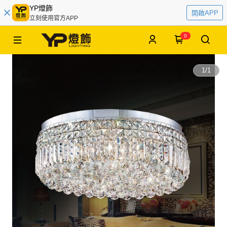
YP燈飾
開啟APP
立刻使用官方APP
0
1
/
1