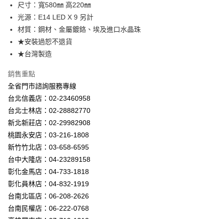
街口支付
尺寸：寬580㎜ 高220㎜
光源：E14 LED X 9 另計
悠遊付
材質：鋼材、金屬鍍鉻、埃及進口水晶珠
Google Pay
★安裝過恕不退貨
★台灣製造
全盈+PAY
銷售重點
AFTEE先享後付
全省門市諮詢服務專線
相關說明
台北信義店：02-23460958
【關於「AFTEE先享後付」】
ATM付款
AFTEE先享後付是「在收到商品之後才付款」的支付方式。 讓您購物簡單
台北士林店：02-28882770
便利好安心！
新北新莊店：02-29982908
１．簡單：不需註冊會員、不需綁卡、不需儲值。
運送方式
２．便利：只要手機號碼，簡訊認證，即可結帳。
桃園永安店：03-216-1808
３．安心：先確認商品／服務後，再付款。
新竹貨運宅配
新竹竹北店：03-658-6595
每筆NT$180，滿NT$5,000(含以上)免運費
台中大隆店：04-23289158
【「AFTEE先享後付」結帳流程】
１．於結帳方式選擇「AFTEE先享後付」後，將跳轉至「AFTEE先享後付」
彰化金馬店：04-733-1818
結帳頁面，進行簡訊認證並確認金額後，即可完成結帳。
彰化員林店：04-832-1919
２．訂單成立數日內，您將收到繳費通知簡訊。
３．收到繳費通知簡訊後14天內，點擊此簡訊中的連結，可透過四大超商／
台南北區店：06-208-2626
ATM／網路銀行／等多元方式進行付款，方視為交易完成。
台南民權店：06-222-0768
※ 請注意：結帳手續完成當下不需立刻繳費，但若您需要取消訂單，請聯絡