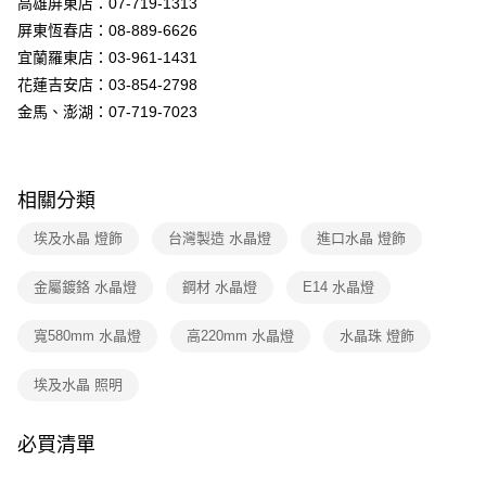
高雄屏東店：07-719-1313
購買商品的店家。未經商家同意取消之訂單仍視為有效，需透過AFTEE先享
後付繳納相關費用。
屏東恆春店：08-889-6626
※ 交易是否成功請以「AFTEE先享後付 」之結帳頁面顯示為準，若有關於
宜蘭羅東店：03-961-1431
是否繳費成功／繳費後需取消欲退款等相關疑問，請聯繫「AFTEE先享後付
客戶支援中心」
https://netprotections.freshdesk.com/support/home
花蓮吉安店：03-854-2798
金馬、澎湖：07-719-7023
【注意事項】
１．透過由恩沛科技股份有限公司提供之「AFTEE先享後付」服務完成之交
易，需依本服務之必要範圍內提供個人資料，並將交易相關給付款項請求債
權轉讓予恩沛科技股份有限公司。
相關分類
２．關於個人資料處理事宜，請瀏覽以下網址：
https://aftee.tw/terms/#terms3
埃及水晶 燈飾
台灣製造 水晶燈
進口水晶 燈飾
３．未成年的使用者請事先徵得法定代理人或監護人之同意方可使用
「AFTEE先享後付」，若未經同意申辦者引起之損失，本公司不負相關責
任。
金屬鍍鉻 水晶燈
鋼材 水晶燈
E14 水晶燈
４．使用「AFTEE先享後付」時，將依據個別帳號之用戶狀況，依本公司即
時審查核予不同之上限額度；若仍有額度不足之情形，本公司將視審查結果
寬580mm 水晶燈
高220mm 水晶燈
水晶珠 燈飾
請求用戶進行身份認證。
５．嚴禁一人註冊多個帳號或使用他人資訊註冊。若發現惡意使用之情形，
恩沛科技股份有限公司將有權停止該用戶之使用額度並採取法律行動。
埃及水晶 照明
必買清單