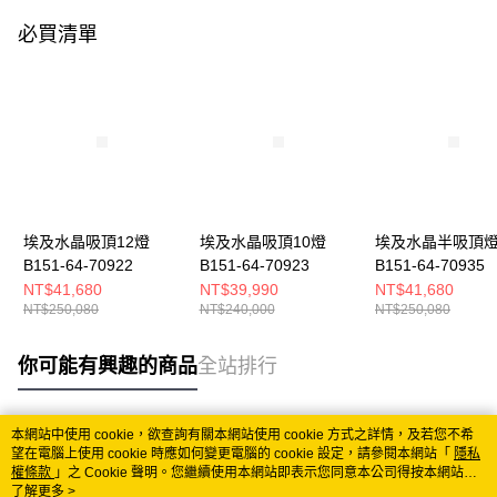
必買清單
埃及水晶吸頂12燈
埃及水晶吸頂10燈
埃及水晶半吸頂
B151-64-70922
B151-64-70923
B151-64-70935
NT$41,680
NT$39,990
NT$41,680
NT$250,080
NT$240,000
NT$250,080
你可能有興趣的商品
全站排行
本網站中使用 cookie，欲查詢有關本網站使用 cookie 方式之詳情，及若您不希
熱門標籤
望在電腦上使用 cookie 時應如何變更電腦的 cookie 設定，請參閱本網站「
隱私
權條款
」之 Cookie 聲明。您繼續使用本網站即表示您同意本公司得按本網站使
用條款之 Cookie 聲明使用 cookie。
了解更多 >