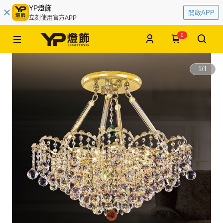
YP燈飾
開啟APP
立刻使用官方APP
0
1
/
1