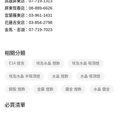
高雄屏東店：07-719-1313
購買商品的店家。未經商家同意取消之訂單仍視為有效，需透過AFTEE先享
後付繳納相關費用。
屏東恆春店：08-889-6626
※ 交易是否成功請以「AFTEE先享後付 」之結帳頁面顯示為準，若有關於
宜蘭羅東店：03-961-1431
是否繳費成功／繳費後需取消欲退款等相關疑問，請聯繫「AFTEE先享後付
客戶支援中心」
https://netprotections.freshdesk.com/support/home
花蓮吉安店：03-854-2798
金馬、澎湖：07-719-7023
【注意事項】
１．透過由恩沛科技股份有限公司提供之「AFTEE先享後付」服務完成之交
易，需依本服務之必要範圍內提供個人資料，並將交易相關給付款項請求債
權轉讓予恩沛科技股份有限公司。
相關分類
２．關於個人資料處理事宜，請瀏覽以下網址：
https://aftee.tw/terms/#terms3
E14 燈泡
埃及水晶 燈飾
埃及水晶 吸頂燈
３．未成年的使用者請事先徵得法定代理人或監護人之同意方可使用
「AFTEE先享後付」，若未經同意申辦者引起之損失，本公司不負相關責
任。
埃及水晶 半吸頂燈
水晶 燈飾
水晶 吸頂燈
４．使用「AFTEE先享後付」時，將依據個別帳號之用戶狀況，依本公司即
時審查核予不同之上限額度；若仍有額度不足之情形，本公司將視審查結果
銅製 燈飾
金屬 燈飾
鍍金 燈飾
水晶 鍍金
請求用戶進行身份認證。
５．嚴禁一人註冊多個帳號或使用他人資訊註冊。若發現惡意使用之情形，
恩沛科技股份有限公司將有權停止該用戶之使用額度並採取法律行動。
必買清單