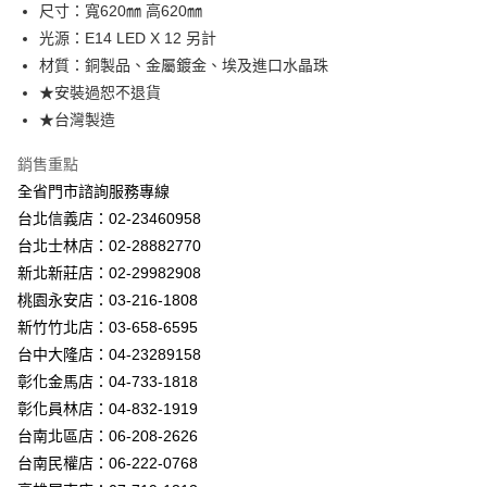
街口支付
尺寸：寬620㎜ 高620㎜
光源：E14 LED X 12 另計
悠遊付
材質：銅製品、金屬鍍金、埃及進口水晶珠
Google Pay
★安裝過恕不退貨
★台灣製造
全盈+PAY
銷售重點
AFTEE先享後付
全省門市諮詢服務專線
相關說明
台北信義店：02-23460958
【關於「AFTEE先享後付」】
ATM付款
AFTEE先享後付是「在收到商品之後才付款」的支付方式。 讓您購物簡單
台北士林店：02-28882770
便利好安心！
新北新莊店：02-29982908
１．簡單：不需註冊會員、不需綁卡、不需儲值。
運送方式
２．便利：只要手機號碼，簡訊認證，即可結帳。
桃園永安店：03-216-1808
３．安心：先確認商品／服務後，再付款。
新竹貨運宅配
新竹竹北店：03-658-6595
每筆NT$180，滿NT$5,000(含以上)免運費
台中大隆店：04-23289158
【「AFTEE先享後付」結帳流程】
１．於結帳方式選擇「AFTEE先享後付」後，將跳轉至「AFTEE先享後付」
彰化金馬店：04-733-1818
結帳頁面，進行簡訊認證並確認金額後，即可完成結帳。
彰化員林店：04-832-1919
２．訂單成立數日內，您將收到繳費通知簡訊。
３．收到繳費通知簡訊後14天內，點擊此簡訊中的連結，可透過四大超商／
台南北區店：06-208-2626
ATM／網路銀行／等多元方式進行付款，方視為交易完成。
台南民權店：06-222-0768
※ 請注意：結帳手續完成當下不需立刻繳費，但若您需要取消訂單，請聯絡