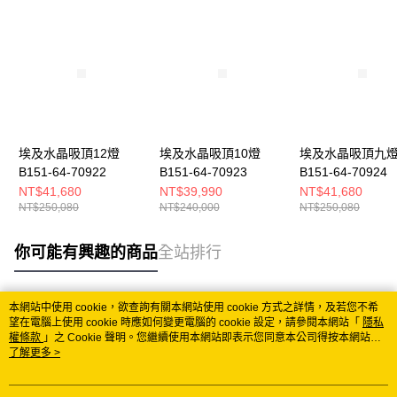
埃及水晶吸頂12燈
埃及水晶吸頂10燈
埃及水晶吸頂九
B151-64-70922
B151-64-70923
B151-64-70924
NT$41,680
NT$39,990
NT$41,680
NT$250,080
NT$240,000
NT$250,080
你可能有興趣的商品
全站排行
本網站中使用 cookie，欲查詢有關本網站使用 cookie 方式之詳情，及若您不希
熱門標籤
望在電腦上使用 cookie 時應如何變更電腦的 cookie 設定，請參閱本網站「
隱私
權條款
」之 Cookie 聲明。您繼續使用本網站即表示您同意本公司得按本網站使
用條款之 Cookie 聲明使用 cookie。
了解更多 >