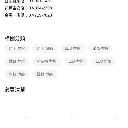
宜蘭羅東店：03-961-1431
購買商品的店家。未經商家同意取消之訂單仍視為有效，需透過AFTEE先享
後付繳納相關費用。
花蓮吉安店：03-854-2798
※ 交易是否成功請以「AFTEE先享後付 」之結帳頁面顯示為準，若有關於
金馬、澎湖：07-719-7023
是否繳費成功／繳費後需取消欲退款等相關疑問，請聯繫「AFTEE先享後付
客戶支援中心」
https://netprotections.freshdesk.com/support/home
【注意事項】
１．透過由恩沛科技股份有限公司提供之「AFTEE先享後付」服務完成之交
相關分類
易，需依本服務之必要範圍內提供個人資料，並將交易相關給付款項請求債
權轉讓予恩沛科技股份有限公司。
照明 壁燈
照明 燈飾
LED 壁燈
水晶 壁燈
２．關於個人資料處理事宜，請瀏覽以下網址：
https://aftee.tw/terms/#terms3
鐵藝 壁燈
不鏽鋼 壁燈
E14 壁燈
LED 燈飾
３．未成年的使用者請事先徵得法定代理人或監護人之同意方可使用
「AFTEE先享後付」，若未經同意申辦者引起之損失，本公司不負相關責
任。
水晶 燈飾
鐵藝 燈飾
４．使用「AFTEE先享後付」時，將依據個別帳號之用戶狀況，依本公司即
時審查核予不同之上限額度；若仍有額度不足之情形，本公司將視審查結果
請求用戶進行身份認證。
必買清單
５．嚴禁一人註冊多個帳號或使用他人資訊註冊。若發現惡意使用之情形，
恩沛科技股份有限公司將有權停止該用戶之使用額度並採取法律行動。