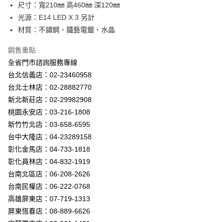
街口支付
尺寸：寬210㎜ 高460㎜ 深120㎜
光源：E14 LED X 3 另計
悠遊付
材質：不鏽鋼、鐵藝電鍍、水晶
Google Pay
銷售重點
全盈+PAY
全省門市諮詢服務專線
台北信義店：02-23460958
AFTEE先享後付
台北士林店：02-28882770
相關說明
新北新莊店：02-29982908
【關於「AFTEE先享後付」】
ATM付款
AFTEE先享後付是「在收到商品之後才付款」的支付方式。 讓您購物簡單
桃園永安店：03-216-1808
便利好安心！
新竹竹北店：03-658-6595
１．簡單：不需註冊會員、不需綁卡、不需儲值。
運送方式
２．便利：只要手機號碼，簡訊認證，即可結帳。
台中大隆店：04-23289158
３．安心：先確認商品／服務後，再付款。
新竹貨運宅配
彰化金馬店：04-733-1818
每筆NT$180，滿NT$5,000(含以上)免運費
彰化員林店：04-832-1919
【「AFTEE先享後付」結帳流程】
１．於結帳方式選擇「AFTEE先享後付」後，將跳轉至「AFTEE先享後付」
台南北區店：06-208-2626
結帳頁面，進行簡訊認證並確認金額後，即可完成結帳。
台南民權店：06-222-0768
２．訂單成立數日內，您將收到繳費通知簡訊。
３．收到繳費通知簡訊後14天內，點擊此簡訊中的連結，可透過四大超商／
高雄屏東店：07-719-1313
ATM／網路銀行／等多元方式進行付款，方視為交易完成。
屏東恆春店：08-889-6626
※ 請注意：結帳手續完成當下不需立刻繳費，但若您需要取消訂單，請聯絡