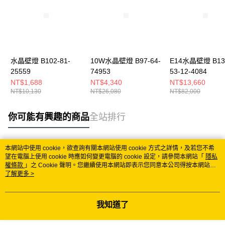
水晶壁燈 B102-81-
10W水晶壁燈 B97-64-
E14水晶壁燈 B13
25559
74953
53-12-4084
NT$1,688
NT$4,340
NT$13,660
NT$10,130
NT$26,080
NT$82,000
你可能有興趣的商品
全站排行
本網站中使用 cookie，欲查詢有關本網站使用 cookie 方式之詳情，及若您不希
熱門標籤
望在電腦上使用 cookie 時應如何變更電腦的 cookie 設定，請參閱本網站「
隱私
權條款
」之 Cookie 聲明。您繼續使用本網站即表示您同意本公司得按本網站使
用條款之 Cookie 聲明使用 cookie。
了解更多 >
我知道了