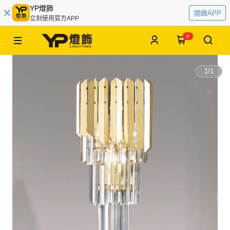
YP燈飾
開啟APP
立刻使用官方APP
0
1
/
1