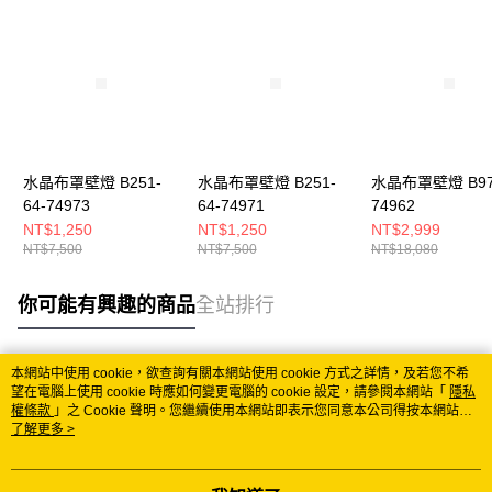
水晶布罩壁燈 B251-
水晶布罩壁燈 B251-
水晶布罩壁燈 B97-
64-74973
64-74971
74962
NT$1,250
NT$1,250
NT$2,999
NT$7,500
NT$7,500
NT$18,080
你可能有興趣的商品
全站排行
本網站中使用 cookie，欲查詢有關本網站使用 cookie 方式之詳情，及若您不希
熱門標籤
望在電腦上使用 cookie 時應如何變更電腦的 cookie 設定，請參閱本網站「
隱私
權條款
」之 Cookie 聲明。您繼續使用本網站即表示您同意本公司得按本網站使
用條款之 Cookie 聲明使用 cookie。
了解更多 >