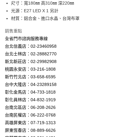
街口支付
尺寸：寬180㎜ 高310㎜ 深220㎜
光源：E27 LED X 1 另計
悠遊付
材質：鋁合金、進口水晶、台灣布罩
Google Pay
銷售重點
全盈+PAY
全省門市諮詢服務專線
台北信義店：02-23460958
AFTEE先享後付
台北士林店：02-28882770
相關說明
新北新莊店：02-29982908
【關於「AFTEE先享後付」】
ATM付款
AFTEE先享後付是「在收到商品之後才付款」的支付方式。 讓您購物簡單
桃園永安店：03-216-1808
便利好安心！
新竹竹北店：03-658-6595
１．簡單：不需註冊會員、不需綁卡、不需儲值。
運送方式
２．便利：只要手機號碼，簡訊認證，即可結帳。
台中大隆店：04-23289158
３．安心：先確認商品／服務後，再付款。
新竹貨運宅配
彰化金馬店：04-733-1818
每筆NT$180，滿NT$5,000(含以上)免運費
彰化員林店：04-832-1919
【「AFTEE先享後付」結帳流程】
１．於結帳方式選擇「AFTEE先享後付」後，將跳轉至「AFTEE先享後付」
台南北區店：06-208-2626
結帳頁面，進行簡訊認證並確認金額後，即可完成結帳。
台南民權店：06-222-0768
２．訂單成立數日內，您將收到繳費通知簡訊。
３．收到繳費通知簡訊後14天內，點擊此簡訊中的連結，可透過四大超商／
高雄屏東店：07-719-1313
ATM／網路銀行／等多元方式進行付款，方視為交易完成。
屏東恆春店：08-889-6626
※ 請注意：結帳手續完成當下不需立刻繳費，但若您需要取消訂單，請聯絡