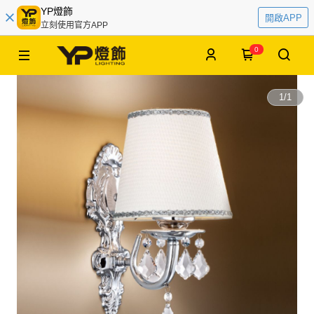
YP燈飾
開啟APP
立刻使用官方APP
0
1
/
1