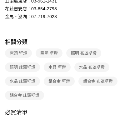
宜蘭羅東店：03-961-1431
購買商品的店家。未經商家同意取消之訂單仍視為有效，需透過AFTEE先享
後付繳納相關費用。
花蓮吉安店：03-854-2798
※ 交易是否成功請以「AFTEE先享後付 」之結帳頁面顯示為準，若有關於
金馬、澎湖：07-719-7023
是否繳費成功／繳費後需取消欲退款等相關疑問，請聯繫「AFTEE先享後付
客戶支援中心」
https://netprotections.freshdesk.com/support/home
【注意事項】
１．透過由恩沛科技股份有限公司提供之「AFTEE先享後付」服務完成之交
相關分類
易，需依本服務之必要範圍內提供個人資料，並將交易相關給付款項請求債
權轉讓予恩沛科技股份有限公司。
床頭 壁燈
照明 壁燈
照明 布罩壁燈
２．關於個人資料處理事宜，請瀏覽以下網址：
https://aftee.tw/terms/#terms3
照明 床頭壁燈
水晶 壁燈
水晶 布罩壁燈
３．未成年的使用者請事先徵得法定代理人或監護人之同意方可使用
「AFTEE先享後付」，若未經同意申辦者引起之損失，本公司不負相關責
任。
水晶 床頭壁燈
鋁合金 壁燈
鋁合金 布罩壁燈
４．使用「AFTEE先享後付」時，將依據個別帳號之用戶狀況，依本公司即
時審查核予不同之上限額度；若仍有額度不足之情形，本公司將視審查結果
鋁合金 床頭壁燈
請求用戶進行身份認證。
５．嚴禁一人註冊多個帳號或使用他人資訊註冊。若發現惡意使用之情形，
恩沛科技股份有限公司將有權停止該用戶之使用額度並採取法律行動。
必買清單