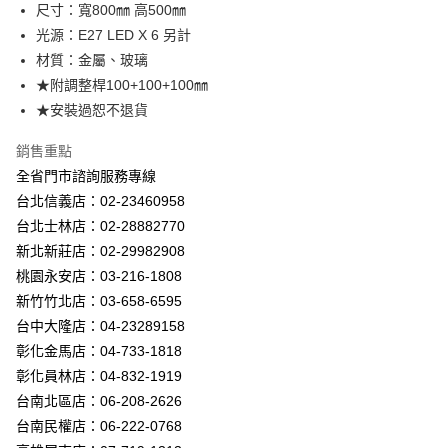
街口支付
尺寸：寬800㎜ 高500㎜
光源：E27 LED X 6 另計
悠遊付
材質：金屬、玻璃
Google Pay
★附調整桿100+100+100㎜
★安裝過恕不退貨
全盈+PAY
銷售重點
AFTEE先享後付
全省門市諮詢服務專線
相關說明
台北信義店：02-23460958
【關於「AFTEE先享後付」】
ATM付款
AFTEE先享後付是「在收到商品之後才付款」的支付方式。 讓您購物簡單
台北士林店：02-28882770
便利好安心！
新北新莊店：02-29982908
１．簡單：不需註冊會員、不需綁卡、不需儲值。
運送方式
２．便利：只要手機號碼，簡訊認證，即可結帳。
桃園永安店：03-216-1808
３．安心：先確認商品／服務後，再付款。
新竹貨運宅配
新竹竹北店：03-658-6595
每筆NT$180，滿NT$5,000(含以上)免運費
台中大隆店：04-23289158
【「AFTEE先享後付」結帳流程】
１．於結帳方式選擇「AFTEE先享後付」後，將跳轉至「AFTEE先享後付」
彰化金馬店：04-733-1818
結帳頁面，進行簡訊認證並確認金額後，即可完成結帳。
彰化員林店：04-832-1919
２．訂單成立數日內，您將收到繳費通知簡訊。
３．收到繳費通知簡訊後14天內，點擊此簡訊中的連結，可透過四大超商／
台南北區店：06-208-2626
ATM／網路銀行／等多元方式進行付款，方視為交易完成。
台南民權店：06-222-0768
※ 請注意：結帳手續完成當下不需立刻繳費，但若您需要取消訂單，請聯絡