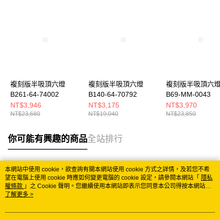
複刻版半吸頂六燈
複刻版半吸頂六燈
複刻版半吸頂六
B261-64-74002
B140-64-70792
B69-MM-0043
NT$3,946
NT$3,175
NT$3,970
NT$23,680
NT$19,040
NT$23,850
你可能有興趣的商品
全站排行
本網站中使用 cookie，欲查詢有關本網站使用 cookie 方式之詳情，及若您不希
熱門標籤
望在電腦上使用 cookie 時應如何變更電腦的 cookie 設定，請參閱本網站「
隱私
權條款
」之 Cookie 聲明。您繼續使用本網站即表示您同意本公司得按本網站使
用條款之 Cookie 聲明使用 cookie。
了解更多 >