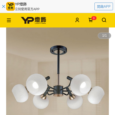
YP燈飾
開啟APP
立刻使用官方APP
0
1
/
1