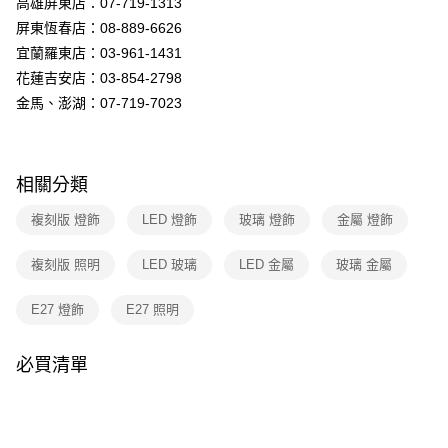
高雄屏東店：07-719-1313
購買商品的店家。未經商家同意取消之訂單仍視為有效，需透過AFTEE先享
後付繳納相關費用。
屏東恆春店：08-889-6626
※ 交易是否成功請以「AFTEE先享後付 」之結帳頁面顯示為準，若有關於
宜蘭羅東店：03-961-1431
是否繳費成功／繳費後需取消欲退款等相關疑問，請聯繫「AFTEE先享後付
客戶支援中心」
https://netprotections.freshdesk.com/support/home
花蓮吉安店：03-854-2798
金馬、澎湖：07-719-7023
【注意事項】
１．透過由恩沛科技股份有限公司提供之「AFTEE先享後付」服務完成之交
易，需依本服務之必要範圍內提供個人資料，並將交易相關給付款項請求債
權轉讓予恩沛科技股份有限公司。
相關分類
２．關於個人資料處理事宜，請瀏覽以下網址：
https://aftee.tw/terms/#terms3
複刻版 燈飾
LED 燈飾
玻璃 燈飾
金屬 燈飾
３．未成年的使用者請事先徵得法定代理人或監護人之同意方可使用
「AFTEE先享後付」，若未經同意申辦者引起之損失，本公司不負相關責
任。
複刻版 照明
LED 玻璃
LED 金屬
玻璃 金屬
４．使用「AFTEE先享後付」時，將依據個別帳號之用戶狀況，依本公司即
時審查核予不同之上限額度；若仍有額度不足之情形，本公司將視審查結果
E27 燈飾
E27 照明
請求用戶進行身份認證。
５．嚴禁一人註冊多個帳號或使用他人資訊註冊。若發現惡意使用之情形，
恩沛科技股份有限公司將有權停止該用戶之使用額度並採取法律行動。
必買清單