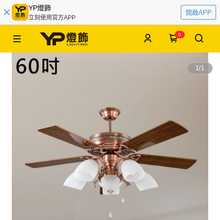
YP燈飾
開啟APP
立刻使用官方APP
0
1
/
1