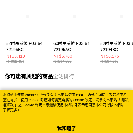
52吋吊扇燈 F03-64-
60吋吊扇燈 F03-64-
52吋吊扇燈 F03-6
72195BC
72195AC
72194BC
NT$5,410
NT$5,760
NT$6,175
NT$32,450
NT$34,530
NT$37,100
你可能有興趣的商品
全站排行
本網站中使用 cookie，欲查詢有關本網站使用 cookie 方式之詳情，及若您不希
熱門標籤
望在電腦上使用 cookie 時應如何變更電腦的 cookie 設定，請參閱本網站「
隱私
權條款
」之 Cookie 聲明。您繼續使用本網站即表示您同意本公司得按本網站使
用條款之 Cookie 聲明使用 cookie。
了解更多 >
我知道了