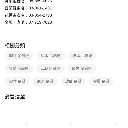
屏東恆春店：08-889-6626
購買商品的店家。未經商家同意取消之訂單仍視為有效，需透過AFTEE先享
後付繳納相關費用。
宜蘭羅東店：03-961-1431
※ 交易是否成功請以「AFTEE先享後付 」之結帳頁面顯示為準，若有關於
花蓮吉安店：03-854-2798
是否繳費成功／繳費後需取消欲退款等相關疑問，請聯繫「AFTEE先享後付
客戶支援中心」
https://netprotections.freshdesk.com/support/home
金馬、澎湖：07-719-7023
【注意事項】
１．透過由恩沛科技股份有限公司提供之「AFTEE先享後付」服務完成之交
易，需依本服務之必要範圍內提供個人資料，並將交易相關給付款項請求債
相關分類
權轉讓予恩沛科技股份有限公司。
２．關於個人資料處理事宜，請瀏覽以下網址：
60吋 吊扇燈
原木 吊扇燈
玻璃 吊扇燈
https://aftee.tw/terms/#terms3
３．未成年的使用者請事先徵得法定代理人或監護人之同意方可使用
「AFTEE先享後付」，若未經同意申辦者引起之損失，本公司不負相關責
金屬 吊扇燈
LED 吊扇燈
紅古 吊扇燈
任。
４．使用「AFTEE先享後付」時，將依據個別帳號之用戶狀況，依本公司即
60吋 吊扇
原木 吊扇
玻璃 吊扇
金屬 吊扇
時審查核予不同之上限額度；若仍有額度不足之情形，本公司將視審查結果
請求用戶進行身份認證。
５．嚴禁一人註冊多個帳號或使用他人資訊註冊。若發現惡意使用之情形，
必買清單
恩沛科技股份有限公司將有權停止該用戶之使用額度並採取法律行動。