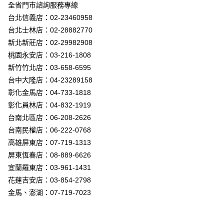
街口支付
全省門市諮詢服務專線
台北信義店：02-23460958
悠遊付
台北士林店：02-28882770
Google Pay
新北新莊店：02-29982908
桃園永安店：03-216-1808
全盈+PAY
新竹竹北店：03-658-6595
AFTEE先享後付
台中大隆店：04-23289158
相關說明
彰化金馬店：04-733-1818
【關於「AFTEE先享後付」】
彰化員林店：04-832-1919
ATM付款
AFTEE先享後付是「在收到商品之後才付款」的支付方式。 讓您購物簡單
台南北區店：06-208-2626
便利好安心！
１．簡單：不需註冊會員、不需綁卡、不需儲值。
台南民權店：06-222-0768
運送方式
２．便利：只要手機號碼，簡訊認證，即可結帳。
高雄屏東店：07-719-1313
３．安心：先確認商品／服務後，再付款。
新竹貨運宅配
屏東恆春店：08-889-6626
每筆NT$180，滿NT$5,000(含以上)免運費
【「AFTEE先享後付」結帳流程】
宜蘭羅東店：03-961-1431
１．於結帳方式選擇「AFTEE先享後付」後，將跳轉至「AFTEE先享後付」
花蓮吉安店：03-854-2798
結帳頁面，進行簡訊認證並確認金額後，即可完成結帳。
２．訂單成立數日內，您將收到繳費通知簡訊。
金馬、澎湖：07-719-7023
３．收到繳費通知簡訊後14天內，點擊此簡訊中的連結，可透過四大超商／
ATM／網路銀行／等多元方式進行付款，方視為交易完成。
※ 請注意：結帳手續完成當下不需立刻繳費，但若您需要取消訂單，請聯絡