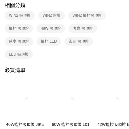
購買商品的店家。未經商家同意取消之訂單仍視為有效，需透過AFTEE先享
相關分類
後付繳納相關費用。
※ 交易是否成功請以「AFTEE先享後付 」之結帳頁面顯示為準，若有關於
WIN2 吸頂燈
WIN2 燈飾
WIN2 遙控吸頂燈
是否繳費成功／繳費後需取消欲退款等相關疑問，請聯繫「AFTEE先享後付
客戶支援中心」
https://netprotections.freshdesk.com/support/home
遙控 吸頂燈
48W 吸頂燈
客廳 吸頂燈
【注意事項】
１．透過由恩沛科技股份有限公司提供之「AFTEE先享後付」服務完成之交
臥室 吸頂燈
遙控 LED
玄關 吸頂燈
易，需依本服務之必要範圍內提供個人資料，並將交易相關給付款項請求債
權轉讓予恩沛科技股份有限公司。
２．關於個人資料處理事宜，請瀏覽以下網址：
LED 吸頂燈
https://aftee.tw/terms/#terms3
３．未成年的使用者請事先徵得法定代理人或監護人之同意方可使用
「AFTEE先享後付」，若未經同意申辦者引起之損失，本公司不負相關責
必買清單
任。
４．使用「AFTEE先享後付」時，將依據個別帳號之用戶狀況，依本公司即
時審查核予不同之上限額度；若仍有額度不足之情形，本公司將視審查結果
請求用戶進行身份認證。
５．嚴禁一人註冊多個帳號或使用他人資訊註冊。若發現惡意使用之情形，
恩沛科技股份有限公司將有權停止該用戶之使用額度並採取法律行動。
40W遙控吸頂燈 JIKE-
60W 遙控吸頂燈 L01-
42W遙控吸頂燈 B