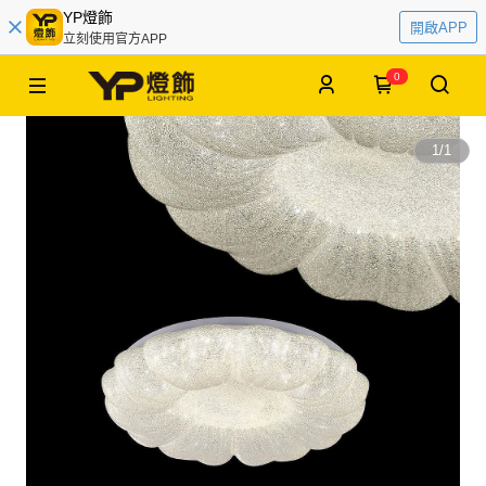
YP燈飾
開啟APP
立刻使用官方APP
0
1
/
1