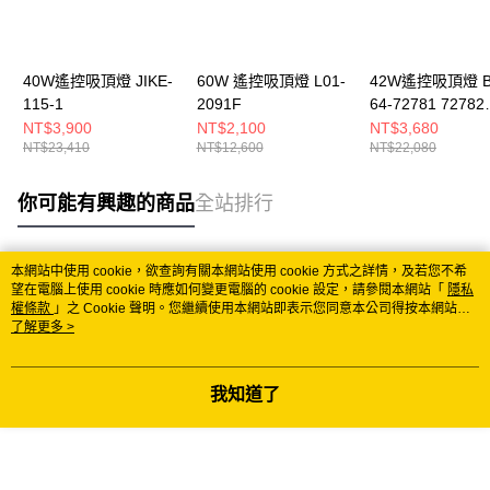
40W遙控吸頂燈 JIKE-
60W 遙控吸頂燈 L01-
42W遙控吸頂燈 B
115-1
2091F
64-72781 72782
72783 72784
NT$3,900
NT$2,100
NT$3,680
NT$23,410
NT$12,600
NT$22,080
你可能有興趣的商品
全站排行
本網站中使用 cookie，欲查詢有關本網站使用 cookie 方式之詳情，及若您不希
熱門標籤
望在電腦上使用 cookie 時應如何變更電腦的 cookie 設定，請參閱本網站「
隱私
權條款
」之 Cookie 聲明。您繼續使用本網站即表示您同意本公司得按本網站使
用條款之 Cookie 聲明使用 cookie。
了解更多 >
我知道了