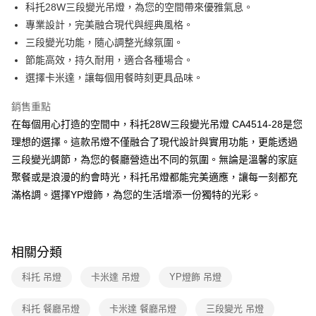
街口支付
科托28W三段變光吊燈，為您的空間帶來優雅氣息。
專業設計，完美融合現代與經典風格。
悠遊付
三段變光功能，隨心調整光線氛圍。
Google Pay
節能高效，持久耐用，適合各種場合。
選擇卡米達，讓每個用餐時刻更具品味。
全盈+PAY
銷售重點
AFTEE先享後付
在每個用心打造的空間中，科托28W三段變光吊燈 CA4514-28是您
相關說明
理想的選擇。這款吊燈不僅融合了現代設計與實用功能，更能透過
【關於「AFTEE先享後付」】
ATM付款
AFTEE先享後付是「在收到商品之後才付款」的支付方式。 讓您購物簡單
三段變光調節，為您的餐廳營造出不同的氛圍。無論是溫馨的家庭
便利好安心！
聚餐或是浪漫的約會時光，科托吊燈都能完美適應，讓每一刻都充
１．簡單：不需註冊會員、不需綁卡、不需儲值。
運送方式
２．便利：只要手機號碼，簡訊認證，即可結帳。
滿格調。選擇YP燈飾，為您的生活增添一份獨特的光彩。
３．安心：先確認商品／服務後，再付款。
新竹貨運宅配
每筆NT$180，滿NT$5,000(含以上)免運費
【「AFTEE先享後付」結帳流程】
１．於結帳方式選擇「AFTEE先享後付」後，將跳轉至「AFTEE先享後付」
相關分類
結帳頁面，進行簡訊認證並確認金額後，即可完成結帳。
２．訂單成立數日內，您將收到繳費通知簡訊。
科托 吊燈
卡米達 吊燈
YP燈飾 吊燈
３．收到繳費通知簡訊後14天內，點擊此簡訊中的連結，可透過四大超商／
ATM／網路銀行／等多元方式進行付款，方視為交易完成。
※ 請注意：結帳手續完成當下不需立刻繳費，但若您需要取消訂單，請聯絡
科托 餐廳吊燈
卡米達 餐廳吊燈
三段變光 吊燈