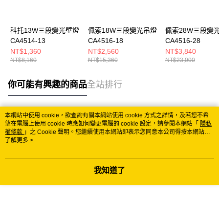
科托13W三段變光壁燈
佩索18W三段變光吊燈
佩索28W三段變
CA4514-13
CA4516-18
CA4516-28
NT$1,360
NT$2,560
NT$3,840
NT$8,160
NT$15,360
NT$23,000
你可能有興趣的商品
全站排行
本網站中使用 cookie，欲查詢有關本網站使用 cookie 方式之詳情，及若您不希
熱門標籤
望在電腦上使用 cookie 時應如何變更電腦的 cookie 設定，請參閱本網站「
隱私
權條款
」之 Cookie 聲明。您繼續使用本網站即表示您同意本公司得按本網站使
用條款之 Cookie 聲明使用 cookie。
了解更多 >
我知道了