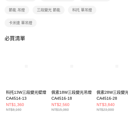
購買商品的店家。未經商家同意取消之訂單仍視為有效，需透過AFTEE先享
後付繳納相關費用。
節能 吊燈
三段變光 節能
科托 單吊燈
※ 交易是否成功請以「AFTEE先享後付 」之結帳頁面顯示為準，若有關於
是否繳費成功／繳費後需取消欲退款等相關疑問，請聯繫「AFTEE先享後付
客戶支援中心」
https://netprotections.freshdesk.com/support/home
卡米達 單吊燈
【注意事項】
１．透過由恩沛科技股份有限公司提供之「AFTEE先享後付」服務完成之交
必買清單
易，需依本服務之必要範圍內提供個人資料，並將交易相關給付款項請求債
權轉讓予恩沛科技股份有限公司。
２．關於個人資料處理事宜，請瀏覽以下網址：
https://aftee.tw/terms/#terms3
３．未成年的使用者請事先徵得法定代理人或監護人之同意方可使用
「AFTEE先享後付」，若未經同意申辦者引起之損失，本公司不負相關責
任。
４．使用「AFTEE先享後付」時，將依據個別帳號之用戶狀況，依本公司即
時審查核予不同之上限額度；若仍有額度不足之情形，本公司將視審查結果
請求用戶進行身份認證。
科托13W三段變光壁燈
佩索18W三段變光吊燈
佩索28W三段變
５．嚴禁一人註冊多個帳號或使用他人資訊註冊。若發現惡意使用之情形，
CA4514-13
CA4516-18
CA4516-28
恩沛科技股份有限公司將有權停止該用戶之使用額度並採取法律行動。
NT$1,360
NT$2,560
NT$3,840
NT$8,160
NT$15,360
NT$23,000