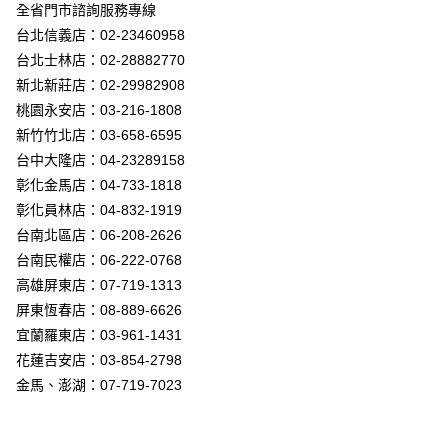
街口支付
全省門市諮詢服務專線
台北信義店：02-23460958
悠遊付
台北士林店：02-28882770
Google Pay
新北新莊店：02-29982908
桃園永安店：03-216-1808
全盈+PAY
新竹竹北店：03-658-6595
AFTEE先享後付
台中大隆店：04-23289158
相關說明
彰化金馬店：04-733-1818
【關於「AFTEE先享後付」】
彰化員林店：04-832-1919
ATM付款
AFTEE先享後付是「在收到商品之後才付款」的支付方式。 讓您購物簡單
台南北區店：06-208-2626
便利好安心！
１．簡單：不需註冊會員、不需綁卡、不需儲值。
台南民權店：06-222-0768
運送方式
２．便利：只要手機號碼，簡訊認證，即可結帳。
高雄屏東店：07-719-1313
３．安心：先確認商品／服務後，再付款。
新竹貨運宅配
屏東恆春店：08-889-6626
每筆NT$180，滿NT$5,000(含以上)免運費
【「AFTEE先享後付」結帳流程】
宜蘭羅東店：03-961-1431
１．於結帳方式選擇「AFTEE先享後付」後，將跳轉至「AFTEE先享後付」
花蓮吉安店：03-854-2798
結帳頁面，進行簡訊認證並確認金額後，即可完成結帳。
２．訂單成立數日內，您將收到繳費通知簡訊。
金馬、澎湖：07-719-7023
３．收到繳費通知簡訊後14天內，點擊此簡訊中的連結，可透過四大超商／
ATM／網路銀行／等多元方式進行付款，方視為交易完成。
※ 請注意：結帳手續完成當下不需立刻繳費，但若您需要取消訂單，請聯絡