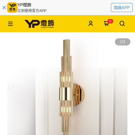
YP燈飾
開啟APP
立刻使用官方APP
0
1
/
1