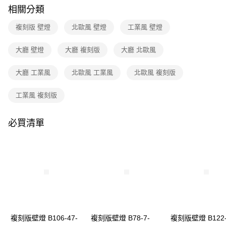
購買商品的店家。未經商家同意取消之訂單仍視為有效，需透過AFTEE先享
相關分類
後付繳納相關費用。
※ 交易是否成功請以「AFTEE先享後付 」之結帳頁面顯示為準，若有關於
複刻版 壁燈
北歐風 壁燈
工業風 壁燈
是否繳費成功／繳費後需取消欲退款等相關疑問，請聯繫「AFTEE先享後付
客戶支援中心」
https://netprotections.freshdesk.com/support/home
大廳 壁燈
大廳 複刻版
大廳 北歐風
【注意事項】
１．透過由恩沛科技股份有限公司提供之「AFTEE先享後付」服務完成之交
大廳 工業風
北歐風 工業風
北歐風 複刻版
易，需依本服務之必要範圍內提供個人資料，並將交易相關給付款項請求債
權轉讓予恩沛科技股份有限公司。
２．關於個人資料處理事宜，請瀏覽以下網址：
工業風 複刻版
https://aftee.tw/terms/#terms3
３．未成年的使用者請事先徵得法定代理人或監護人之同意方可使用
「AFTEE先享後付」，若未經同意申辦者引起之損失，本公司不負相關責
必買清單
任。
４．使用「AFTEE先享後付」時，將依據個別帳號之用戶狀況，依本公司即
時審查核予不同之上限額度；若仍有額度不足之情形，本公司將視審查結果
請求用戶進行身份認證。
５．嚴禁一人註冊多個帳號或使用他人資訊註冊。若發現惡意使用之情形，
恩沛科技股份有限公司將有權停止該用戶之使用額度並採取法律行動。
複刻版壁燈 B106-47-
複刻版壁燈 B78-7-
複刻版壁燈 B122-