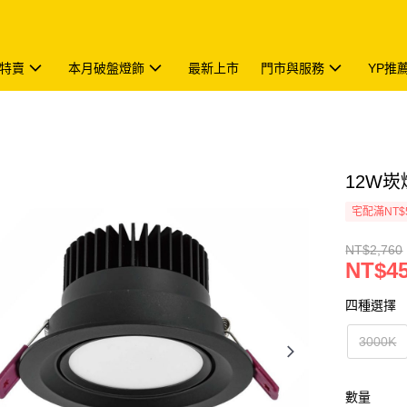
特賣
本月破盤燈飾
最新上市
門市與服務
YP推
12W崁
宅配滿NT$
NT$2,760
NT$4
四種選擇
3000K
數量