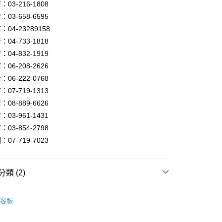
03-216-1808
享後付
03-658-6595
04-23289158
FTEE先享後付」】
04-733-1818
先享後付是「在收到商品之後才付款」的支付方式。 讓您購物簡單
04-832-1919
心！
：不需註冊會員、不需綁卡、不需儲值。
06-208-2626
：只要手機號碼，簡訊認證，即可結帳。
06-222-0768
：先確認商品／服務後，再付款。
07-719-1313
宅配
EE先享後付」結帳流程】
08-889-6626
80，滿NT$5,000(含以上)免運費
方式選擇「AFTEE先享後付」後，將跳轉至「AFTEE先享後
03-961-1431
頁面，進行簡訊認證並確認金額後，即可完成結帳。
成立數日內，您將收到繳費通知簡訊。
03-854-2798
費通知簡訊後14天內，點擊此簡訊中的連結，可透過四大超商
07-719-7023
網路銀行／等多元方式進行付款，方視為交易完成。
：結帳手續完成當下不需立刻繳費，但若您需要取消訂單，請聯
的店家。未經商家同意取消之訂單仍視為有效，需透過AFTEE
繳納相關費用。
類 (2)
否成功請以「AFTEE先享後付 」之結帳頁面顯示為準，若有關於
功／繳費後需取消欲退款等相關疑問，請聯繫「AFTEE先享後
照明系列
JBR設計師專屬LED照明
援中心」
https://netprotections.freshdesk.com/support/home
客服
照明系列
LED崁燈．崁入孔：7 - 11公分
項】