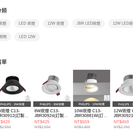
１．透過由
交易，需
分類
求債權轉
２．關於
 崁燈
LED 崁燈
12W 崁燈
JBR LED崁燈
12W LED
https://aft
３．未成
「AFTE
 照明
LED 12W
任。
４．使用「
即時審查
結果請求
５．嚴禁
清單
形，恩沛
動。
W崁燈 C13-
8W崁燈 C13-
10W崁燈 C13-
12W崁燈 C
BR30912(訂製品
JBR30924(訂製品
JBR30881W(訂製
JBR309
可退貨)
不可退貨)
品不可退貨)
不可退貨)
$425
NT$425
NT$559
NT$459
$2,550
NT$2,550
NT$3,400
NT$2,760