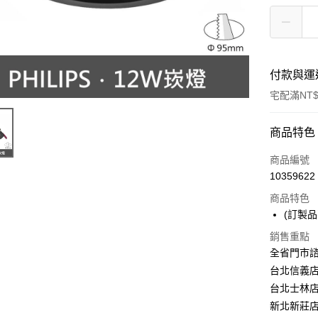
付款與運
宅配滿NT$
付款方式
商品特色
信用卡一
商品編號
10359622
LINE Pay
商品特色
Apple Pay
(訂製
街口支付
銷售重點
全省門市
悠遊付
台北信義店：
台北士林店：
Google Pa
新北新莊店：
全盈+PAY