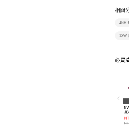
相關
JBR
12W
必買
8
J
不
NT
NT