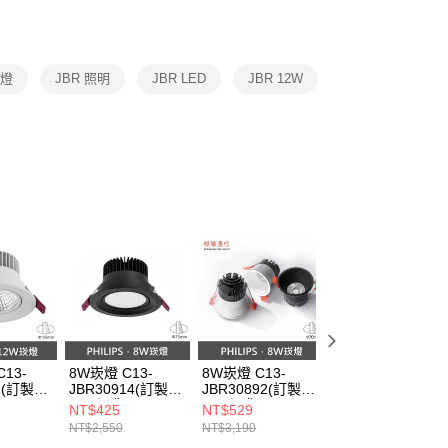
恩沛科技股份有限公司提供之「AFTEE先享後付」服務完成之
依本服務之必要範圍內提供個人資料，並將交易相關給付款項請
讓予恩沛科技股份有限公司。
個人資料處理事宜，請瀏覽以下網址：
崁燈
ee.tw/terms/#terms3
JBR 照明
JBR LED
JBR 12W
年的使用者請事先徵得法定代理人或監護人之同意方可使用
E先享後付」，若未經同意申辦者引起之損失，本公司不負相關責
AFTEE先享後付」時，將依據個別帳號之用戶狀況，依本公司
核予不同之上限額度；若仍有額度不足之情形，本公司將視審查
用戶進行身份認證。
一人註冊多個帳號或使用他人資訊註冊。若發現惡意使用之情
科技股份有限公司將有權停止該用戶之使用額度並採取法律行
13-
8W崁燈 C13-
8W崁燈 C13-
10W崁燈 C13-
21(訂製品
JBR30914(訂製品
JBR30892(訂製品
JBR30881B(訂製
不可退貨)
不可退貨)
品不可退貨)
NT$425
NT$529
NT$559
NT$2,550
NT$3,190
NT$3,400