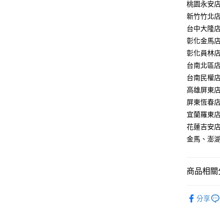
桃園永安店：
AFTEE先
新竹竹北店：
相關說明
台中大隆店：
【關於「A
彰化金馬店：
ATM付款
AFTEE
彰化員林店：
便利好安
１．簡單
台南北區店：
２．便利
運送方式
台南民權店：
３．安心
高雄屏東店：
新竹貨運
【「AFT
屏東恆春店：
每筆NT$1
１．於結帳
宜蘭羅東店：
付」結帳
２．訂單
花蓮吉安店：
３．收到繳
金馬、澎湖：
／ATM／
※ 請注意
絡購買商品
先享後付
商品相關分
※ 交易是
是否繳費成
商業空間
付客戶支
分享
商業空間
【注意事