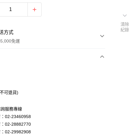
清除
紀錄
送方式
5,000免運
次付款
品不可退貨)
諮詢服務專線
02-23460958
02-28882770
y
02-29982908