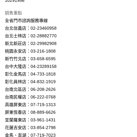
10291956
Apple Pay
銷售重點
街口支付
全省門市諮詢服務專線
台北信義店：02-23460958
悠遊付
台北士林店：02-28882770
Google Pay
新北新莊店：02-29982908
桃園永安店：03-216-1808
全盈+PAY
新竹竹北店：03-658-6595
AFTEE先享後付
台中大隆店：04-23289158
相關說明
彰化金馬店：04-733-1818
【關於「AFTEE先享後付」】
彰化員林店：04-832-1919
ATM付款
AFTEE先享後付是「在收到商品之後才付款」的支付方式。 讓您購物簡單
台南北區店：06-208-2626
便利好安心！
１．簡單：不需註冊會員、不需綁卡、不需儲值。
台南民權店：06-222-0768
運送方式
２．便利：只要手機號碼，簡訊認證，即可結帳。
高雄屏東店：07-719-1313
３．安心：先確認商品／服務後，再付款。
新竹貨運宅配
屏東恆春店：08-889-6626
每筆NT$180，滿NT$5,000(含以上)免運費
【「AFTEE先享後付」結帳流程】
宜蘭羅東店：03-961-1431
１．於結帳方式選擇「AFTEE先享後付」後，將跳轉至「AFTEE先享後付」
花蓮吉安店：03-854-2798
結帳頁面，進行簡訊認證並確認金額後，即可完成結帳。
２．訂單成立數日內，您將收到繳費通知簡訊。
金馬、澎湖：07-719-7023