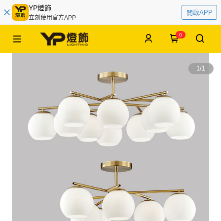
YP燈飾
開啟APP
立刻使用官方APP
0
1
/
1