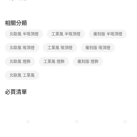
３．收到繳費通知簡訊後14天內，點擊此簡訊中的連結，可透過四大超商／
ATM／網路銀行／等多元方式進行付款，方視為交易完成。
※ 請注意：結帳手續完成當下不需立刻繳費，但若您需要取消訂單，請聯絡
購買商品的店家。未經商家同意取消之訂單仍視為有效，需透過AFTEE先享
相關分類
後付繳納相關費用。
※ 交易是否成功請以「AFTEE先享後付 」之結帳頁面顯示為準，若有關於
北歐風 半吸頂燈
工業風 半吸頂燈
複刻版 半吸頂燈
是否繳費成功／繳費後需取消欲退款等相關疑問，請聯繫「AFTEE先享後付
客戶支援中心」
https://netprotections.freshdesk.com/support/home
北歐風 吸頂燈
工業風 吸頂燈
複刻版 吸頂燈
【注意事項】
１．透過由恩沛科技股份有限公司提供之「AFTEE先享後付」服務完成之交
北歐風 燈飾
工業風 燈飾
複刻版 燈飾
易，需依本服務之必要範圍內提供個人資料，並將交易相關給付款項請求債
權轉讓予恩沛科技股份有限公司。
２．關於個人資料處理事宜，請瀏覽以下網址：
北歐風 工業風
https://aftee.tw/terms/#terms3
３．未成年的使用者請事先徵得法定代理人或監護人之同意方可使用
「AFTEE先享後付」，若未經同意申辦者引起之損失，本公司不負相關責
必買清單
任。
４．使用「AFTEE先享後付」時，將依據個別帳號之用戶狀況，依本公司即
時審查核予不同之上限額度；若仍有額度不足之情形，本公司將視審查結果
請求用戶進行身份認證。
５．嚴禁一人註冊多個帳號或使用他人資訊註冊。若發現惡意使用之情形，
恩沛科技股份有限公司將有權停止該用戶之使用額度並採取法律行動。