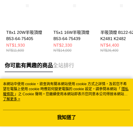
T8x1 20W半吸頂燈
T5x1 16W半吸頂燈
半吸頂燈 B122-62
B53-64-75405
B53-64-75439
K2481 K2482
NT$1,930
NT$2,330
NT$4,400
NT$11,600
NT$14,000
NT$26,400
你可能有興趣的商品
全站排行
本網站中使用 cookie，欲查詢有關本網站使用 cookie 方式之詳情，及若您不希
熱門標籤
望在電腦上使用 cookie 時應如何變更電腦的 cookie 設定，請參閱本網站「
隱私
權條款
」之 Cookie 聲明。您繼續使用本網站即表示您同意本公司得按本網站使
用條款之 Cookie 聲明使用 cookie。
了解更多 >
我知道了