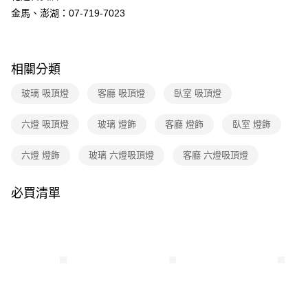
３．收到繳費通知簡訊後14天內，點擊此簡訊中的連結，可透過四大超商／
金馬、澎湖：07-719-7023
ATM／網路銀行／等多元方式進行付款，方視為交易完成。
※ 請注意：結帳手續完成當下不需立刻繳費，但若您需要取消訂單，請聯絡
購買商品的店家。未經商家同意取消之訂單仍視為有效，需透過AFTEE先享
後付繳納相關費用。
※ 交易是否成功請以「AFTEE先享後付 」之結帳頁面顯示為準，若有關於
相關分類
是否繳費成功／繳費後需取消欲退款等相關疑問，請聯繫「AFTEE先享後付
客戶支援中心」
https://netprotections.freshdesk.com/support/home
玻璃 吸頂燈
客廳 吸頂燈
臥室 吸頂燈
【注意事項】
六燈 吸頂燈
玻璃 燈飾
客廳 燈飾
臥室 燈飾
１．透過由恩沛科技股份有限公司提供之「AFTEE先享後付」服務完成之交
易，需依本服務之必要範圍內提供個人資料，並將交易相關給付款項請求債
權轉讓予恩沛科技股份有限公司。
六燈 燈飾
玻璃 六燈吸頂燈
客廳 六燈吸頂燈
２．關於個人資料處理事宜，請瀏覽以下網址：
https://aftee.tw/terms/#terms3
３．未成年的使用者請事先徵得法定代理人或監護人之同意方可使用
必買清單
「AFTEE先享後付」，若未經同意申辦者引起之損失，本公司不負相關責
任。
４．使用「AFTEE先享後付」時，將依據個別帳號之用戶狀況，依本公司即
時審查核予不同之上限額度；若仍有額度不足之情形，本公司將視審查結果
請求用戶進行身份認證。
５．嚴禁一人註冊多個帳號或使用他人資訊註冊。若發現惡意使用之情形，
恩沛科技股份有限公司將有權停止該用戶之使用額度並採取法律行動。