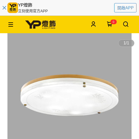
YP燈飾
開啟APP
立刻使用官方APP
0
1
/
1