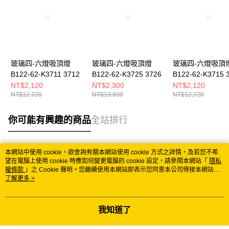
玻璃四-六燈吸頂燈
玻璃四-六燈吸頂燈
玻璃四-六燈吸頂
B122-62-K3711 3712
B122-62-K3725 3726
B122-62-K3715 
NT$2,120
NT$2,300
NT$2,120
NT$12,720
NT$13,800
NT$12,720
你可能有興趣的商品
全站排行
本網站中使用 cookie，欲查詢有關本網站使用 cookie 方式之詳情，及若您不希
熱門標籤
望在電腦上使用 cookie 時應如何變更電腦的 cookie 設定，請參閱本網站「
隱私
權條款
」之 Cookie 聲明。您繼續使用本網站即表示您同意本公司得按本網站使
用條款之 Cookie 聲明使用 cookie。
了解更多 >
我知道了