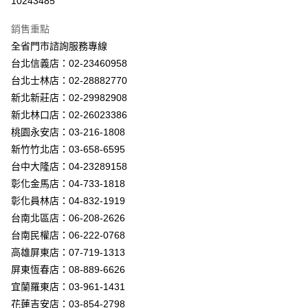
10243485
Apple Pay
銷售重點
街口支付
全省門市諮詢服務專線
台北信義店：02-23460958
悠遊付
台北士林店：02-28882770
Google Pay
新北新莊店：02-29982908
新北林口店：02-26023386
全盈+PAY
桃園永安店：03-216-1808
AFTEE先享後付
新竹竹北店：03-658-6595
相關說明
台中大隆店：04-23289158
【關於「AFTEE先享後付」】
彰化金馬店：04-733-1818
ATM付款
AFTEE先享後付是「在收到商品之後才付款」的支付方式。 讓您購物簡單
彰化員林店：04-832-1919
便利好安心！
１．簡單：不需註冊會員、不需綁卡、不需儲值。
台南北區店：06-208-2626
運送方式
２．便利：只要手機號碼，簡訊認證，即可結帳。
台南民權店：06-222-0768
３．安心：先確認商品／服務後，再付款。
新竹貨運宅配
高雄屏東店：07-719-1313
每筆NT$180，滿NT$5,000(含以上)免運費
【「AFTEE先享後付」結帳流程】
屏東恆春店：08-889-6626
１．於結帳方式選擇「AFTEE先享後付」後，將跳轉至「AFTEE先享後付」
宜蘭羅東店：03-961-1431
結帳頁面，進行簡訊認證並確認金額後，即可完成結帳。
２．訂單成立數日內，您將收到繳費通知簡訊。
花蓮吉安店：03-854-2798