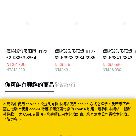
傳統球泡吸頂燈 B122-
傳統球泡吸頂燈 B122-
傳統球泡吸頂燈 B1
62-K3863 3864
62-K3933 3934 3935
62-K3841 3842
NT$2,200
NT$156
NT$2,680
NT$13,200
NT$940
NT$16,080
你可能有興趣的商品
全站排行
本網站中使用 cookie，欲查詢有關本網站使用 cookie 方式之詳情，及若您不希
熱門標籤
望在電腦上使用 cookie 時應如何變更電腦的 cookie 設定，請參閱本網站「
隱私
權條款
」之 Cookie 聲明。您繼續使用本網站即表示您同意本公司得按本網站使
用條款之 Cookie 聲明使用 cookie。
了解更多 >