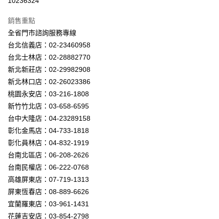
10236324
Apple Pay
銷售重點
街口支付
全省門市諮詢服務專線
台北信義店：02-23460958
悠遊付
台北士林店：02-28882770
Google Pay
新北新莊店：02-29982908
新北林口店：02-26023386
全盈+PAY
桃園永安店：03-216-1808
AFTEE先享後付
新竹竹北店：03-658-6595
相關說明
台中大隆店：04-23289158
【關於「AFTEE先享後付」】
彰化金馬店：04-733-1818
ATM付款
AFTEE先享後付是「在收到商品之後才付款」的支付方式。 讓您購物簡單
彰化員林店：04-832-1919
便利好安心！
１．簡單：不需註冊會員、不需綁卡、不需儲值。
台南北區店：06-208-2626
運送方式
２．便利：只要手機號碼，簡訊認證，即可結帳。
台南民權店：06-222-0768
３．安心：先確認商品／服務後，再付款。
新竹貨運宅配
高雄屏東店：07-719-1313
每筆NT$180，滿NT$5,000(含以上)免運費
【「AFTEE先享後付」結帳流程】
屏東恆春店：08-889-6626
１．於結帳方式選擇「AFTEE先享後付」後，將跳轉至「AFTEE先享後付」
宜蘭羅東店：03-961-1431
結帳頁面，進行簡訊認證並確認金額後，即可完成結帳。
２．訂單成立數日內，您將收到繳費通知簡訊。
花蓮吉安店：03-854-2798