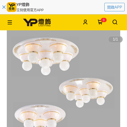
YP燈飾
開啟APP
立刻使用官方APP
0
1
/
1