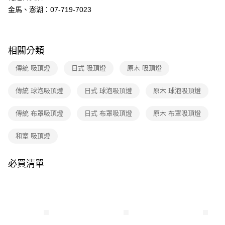
３．收到繳費通知簡訊後14天內，點擊此簡訊中的連結，可透過四大超商／
金馬、澎湖：07-719-7023
ATM／網路銀行／等多元方式進行付款，方視為交易完成。
※ 請注意：結帳手續完成當下不需立刻繳費，但若您需要取消訂單，請聯絡
購買商品的店家。未經商家同意取消之訂單仍視為有效，需透過AFTEE先享
後付繳納相關費用。
※ 交易是否成功請以「AFTEE先享後付 」之結帳頁面顯示為準，若有關於
相關分類
是否繳費成功／繳費後需取消欲退款等相關疑問，請聯繫「AFTEE先享後付
客戶支援中心」
https://netprotections.freshdesk.com/support/home
傳統 吸頂燈
日式 吸頂燈
原木 吸頂燈
【注意事項】
傳統 球泡吸頂燈
日式 球泡吸頂燈
原木 球泡吸頂燈
１．透過由恩沛科技股份有限公司提供之「AFTEE先享後付」服務完成之交
易，需依本服務之必要範圍內提供個人資料，並將交易相關給付款項請求債
權轉讓予恩沛科技股份有限公司。
傳統 布罩吸頂燈
日式 布罩吸頂燈
原木 布罩吸頂燈
２．關於個人資料處理事宜，請瀏覽以下網址：
https://aftee.tw/terms/#terms3
和室 吸頂燈
３．未成年的使用者請事先徵得法定代理人或監護人之同意方可使用
「AFTEE先享後付」，若未經同意申辦者引起之損失，本公司不負相關責
任。
必買清單
４．使用「AFTEE先享後付」時，將依據個別帳號之用戶狀況，依本公司即
時審查核予不同之上限額度；若仍有額度不足之情形，本公司將視審查結果
請求用戶進行身份認證。
５．嚴禁一人註冊多個帳號或使用他人資訊註冊。若發現惡意使用之情形，
恩沛科技股份有限公司將有權停止該用戶之使用額度並採取法律行動。