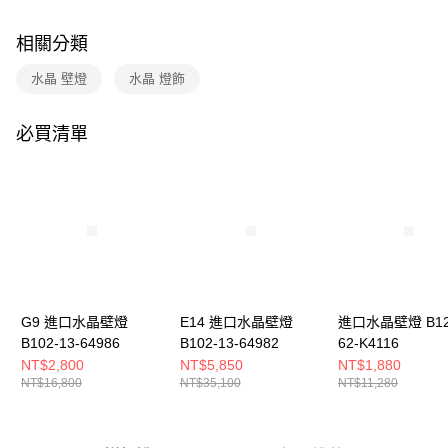
購買商品的店家。未經商家同意取消之訂單仍視為有效，需透過AFTEE先享
後付繳納相關費用。
※ 交易是否成功請以「AFTEE先享後付 」之結帳頁面顯示為準，若有關於
相關分類
是否繳費成功／繳費後需取消欲退款等相關疑問，請聯繫「AFTEE先享後付
客戶支援中心」
https://netprotections.freshdesk.com/support/home
水晶 壁燈
水晶 燈飾
【注意事項】
１．透過由恩沛科技股份有限公司提供之「AFTEE先享後付」服務完成之交
必買清單
易，需依本服務之必要範圍內提供個人資料，並將交易相關給付款項請求債
權轉讓予恩沛科技股份有限公司。
２．關於個人資料處理事宜，請瀏覽以下網址：
https://aftee.tw/terms/#terms3
３．未成年的使用者請事先徵得法定代理人或監護人之同意方可使用
「AFTEE先享後付」，若未經同意申辦者引起之損失，本公司不負相關責
任。
４．使用「AFTEE先享後付」時，將依據個別帳號之用戶狀況，依本公司即
時審查核予不同之上限額度；若仍有額度不足之情形，本公司將視審查結果
請求用戶進行身份認證。
G9 進口水晶壁燈
E14 進口水晶壁燈
進口水晶壁燈 B12
５．嚴禁一人註冊多個帳號或使用他人資訊註冊。若發現惡意使用之情形，
B102-13-64986
B102-13-64982
62-K4116
恩沛科技股份有限公司將有權停止該用戶之使用額度並採取法律行動。
NT$2,800
NT$5,850
NT$1,880
NT$16,800
NT$35,100
NT$11,280