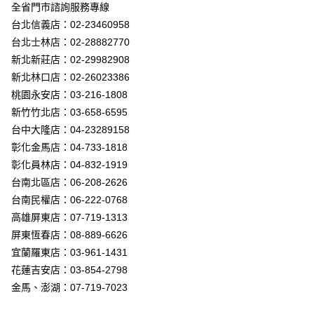
街口支付
全省門市諮詢服務專線
台北信義店：02-23460958
悠遊付
台北士林店：02-28882770
Google Pay
新北新莊店：02-29982908
新北林口店：02-26023386
全盈+PAY
桃園永安店：03-216-1808
AFTEE先享後付
新竹竹北店：03-658-6595
相關說明
台中大隆店：04-23289158
【關於「AFTEE先享後付」】
彰化金馬店：04-733-1818
ATM付款
AFTEE先享後付是「在收到商品之後才付款」的支付方式。 讓您購物簡單
彰化員林店：04-832-1919
便利好安心！
１．簡單：不需註冊會員、不需綁卡、不需儲值。
台南北區店：06-208-2626
運送方式
２．便利：只要手機號碼，簡訊認證，即可結帳。
台南民權店：06-222-0768
３．安心：先確認商品／服務後，再付款。
新竹貨運宅配
高雄屏東店：07-719-1313
每筆NT$180，滿NT$5,000(含以上)免運費
【「AFTEE先享後付」結帳流程】
屏東恆春店：08-889-6626
１．於結帳方式選擇「AFTEE先享後付」後，將跳轉至「AFTEE先享後付」
宜蘭羅東店：03-961-1431
結帳頁面，進行簡訊認證並確認金額後，即可完成結帳。
２．訂單成立數日內，您將收到繳費通知簡訊。
花蓮吉安店：03-854-2798
３．收到繳費通知簡訊後14天內，點擊此簡訊中的連結，可透過四大超商／
金馬、澎湖：07-719-7023
ATM／網路銀行／等多元方式進行付款，方視為交易完成。
※ 請注意：結帳手續完成當下不需立刻繳費，但若您需要取消訂單，請聯絡