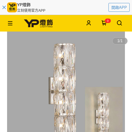
YP燈飾
開啟APP
立刻使用官方APP
0
1
/
1