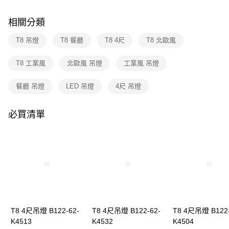
購買商品的店家。未經商家同意取消之訂單仍視為有效，需透過AFTEE先享
後付繳納相關費用。
※ 交易是否成功請以「AFTEE先享後付 」之結帳頁面顯示為準，若有關於
相關分類
是否繳費成功／繳費後需取消欲退款等相關疑問，請聯繫「AFTEE先享後付
客戶支援中心」
https://netprotections.freshdesk.com/support/home
T8 吊燈
T8 餐廳
T8 4尺
T8 北歐風
【注意事項】
T8 工業風
北歐風 吊燈
工業風 吊燈
１．透過由恩沛科技股份有限公司提供之「AFTEE先享後付」服務完成之交
易，需依本服務之必要範圍內提供個人資料，並將交易相關給付款項請求債
權轉讓予恩沛科技股份有限公司。
餐廳 吊燈
LED 吊燈
4尺 吊燈
２．關於個人資料處理事宜，請瀏覽以下網址：
https://aftee.tw/terms/#terms3
３．未成年的使用者請事先徵得法定代理人或監護人之同意方可使用
必買清單
「AFTEE先享後付」，若未經同意申辦者引起之損失，本公司不負相關責
任。
４．使用「AFTEE先享後付」時，將依據個別帳號之用戶狀況，依本公司即
時審查核予不同之上限額度；若仍有額度不足之情形，本公司將視審查結果
請求用戶進行身份認證。
５．嚴禁一人註冊多個帳號或使用他人資訊註冊。若發現惡意使用之情形，
恩沛科技股份有限公司將有權停止該用戶之使用額度並採取法律行動。
T8 4尺吊燈 B122-62-
T8 4尺吊燈 B122-62-
T8 4尺吊燈 B122-
K4513
K4532
K4504