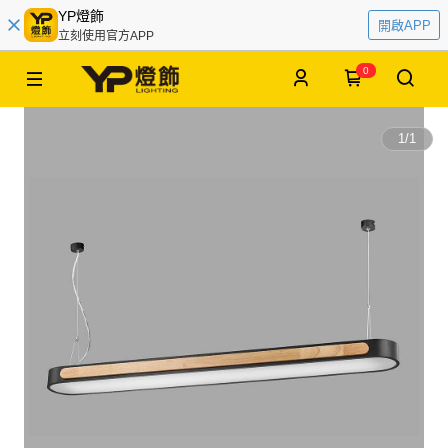
YP燈飾
開啟APP
立刻使用官方APP
0
1
/
1