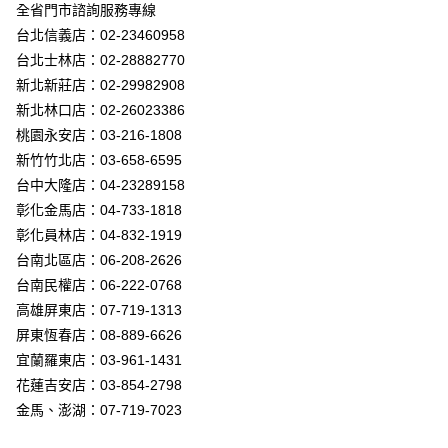
街口支付
全省門市諮詢服務專線
台北信義店：02-23460958
悠遊付
台北士林店：02-28882770
Google Pay
新北新莊店：02-29982908
新北林口店：02-26023386
全盈+PAY
桃園永安店：03-216-1808
AFTEE先享後付
新竹竹北店：03-658-6595
相關說明
台中大隆店：04-23289158
【關於「AFTEE先享後付」】
彰化金馬店：04-733-1818
ATM付款
AFTEE先享後付是「在收到商品之後才付款」的支付方式。 讓您購物簡單
彰化員林店：04-832-1919
便利好安心！
１．簡單：不需註冊會員、不需綁卡、不需儲值。
台南北區店：06-208-2626
運送方式
２．便利：只要手機號碼，簡訊認證，即可結帳。
台南民權店：06-222-0768
３．安心：先確認商品／服務後，再付款。
新竹貨運宅配
高雄屏東店：07-719-1313
每筆NT$180，滿NT$5,000(含以上)免運費
【「AFTEE先享後付」結帳流程】
屏東恆春店：08-889-6626
１．於結帳方式選擇「AFTEE先享後付」後，將跳轉至「AFTEE先享後付」
宜蘭羅東店：03-961-1431
結帳頁面，進行簡訊認證並確認金額後，即可完成結帳。
２．訂單成立數日內，您將收到繳費通知簡訊。
花蓮吉安店：03-854-2798
３．收到繳費通知簡訊後14天內，點擊此簡訊中的連結，可透過四大超商／
金馬、澎湖：07-719-7023
ATM／網路銀行／等多元方式進行付款，方視為交易完成。
※ 請注意：結帳手續完成當下不需立刻繳費，但若您需要取消訂單，請聯絡