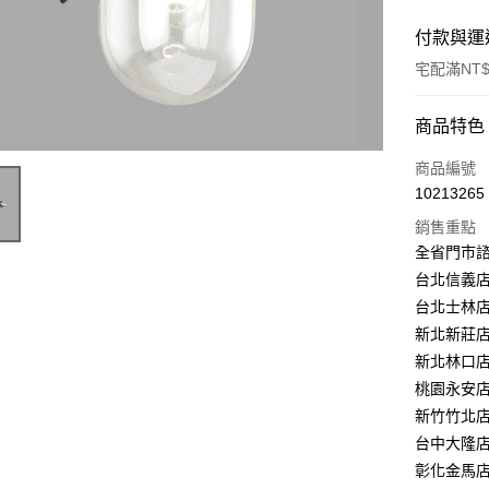
付款與運
宅配滿NT$
付款方式
商品特色
信用卡一
商品編號
10213265
LINE Pay
銷售重點
Apple Pay
全省門市
台北信義店：
街口支付
台北士林店：
悠遊付
新北新莊店：
新北林口店：
Google Pa
桃園永安店：
全盈+PAY
新竹竹北店：
台中大隆店：
AFTEE先
彰化金馬店：
相關說明