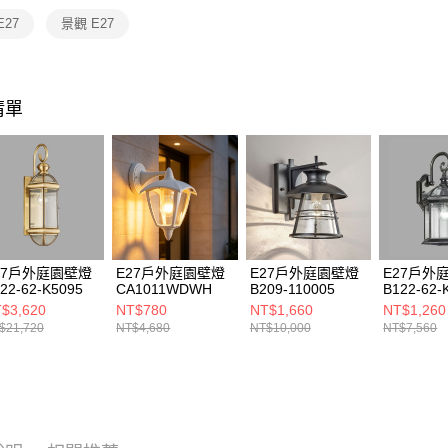
https://aft
E27
景觀 E27
３．未成
「AFTE
任。
４．使用「
即時審查
清單
結果請求
５．嚴禁
形，恩沛
動。
27戶外庭園壁燈
E27戶外庭園壁燈
E27戶外庭園壁燈
E27戶外
22-62-K5095
CA1011WDWH
B209-110005
B122-62-
$3,620
NT$780
NT$1,660
NT$1,260
$21,720
NT$4,680
NT$10,000
NT$7,560