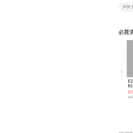
戶外 
必買
E
B1
NT
NT