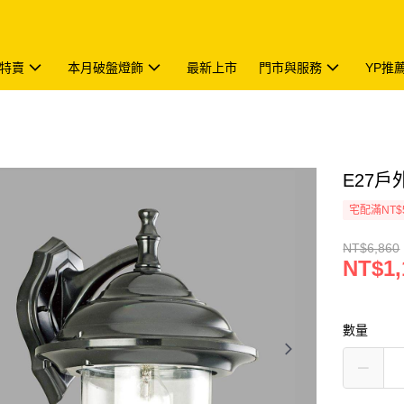
特賣
本月破盤燈飾
最新上市
門市與服務
YP推
E27戶外
宅配滿NT$
NT$6,860
NT$1,
數量