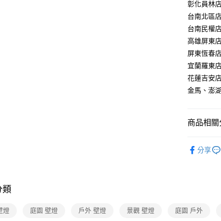
【關於「A
彰化員林店：
ATM付款
AFTEE
台南北區店：
便利好安
台南民權店：
１．簡單
２．便利
高雄屏東店：
運送方式
３．安心
屏東恆春店：
新竹貨運
【「AFT
宜蘭羅東店：
每筆NT$1
１．於結帳
花蓮吉安店：
付」結帳
金馬、澎湖：
２．訂單
３．收到繳
／ATM／
※ 請注意
商品相關分
絡購買商品
先享後付
戶外景觀
※ 交易是
分享
是否繳費成
戶外景觀
付客戶支
【注意事
分類
１．透過由
交易，需
求債權轉
 壁燈
庭園 壁燈
戶外 壁燈
景觀 壁燈
庭園 戶外
２．關於