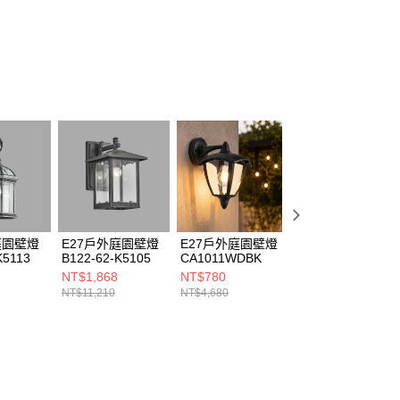
ee.tw/terms/#terms3
年的使用者請事先徵得法定代理人或監護人之同意方可使用
E先享後付」，若未經同意申辦者引起之損失，本公司不負相關責
AFTEE先享後付」時，將依據個別帳號之用戶狀況，依本公司
核予不同之上限額度；若仍有額度不足之情形，本公司將視審查
用戶進行身份認證。
一人註冊多個帳號或使用他人資訊註冊。若發現惡意使用之情
科技股份有限公司將有權停止該用戶之使用額度並採取法律行
庭園壁燈
E27戶外庭園壁燈
E27戶外庭園壁燈
E27戶外庭園壁燈
K5113
B122-62-K5105
CA1011WDBK
B122-62-K5093
NT$1,868
NT$780
NT$3,104
NT$11,210
NT$4,680
NT$18,620