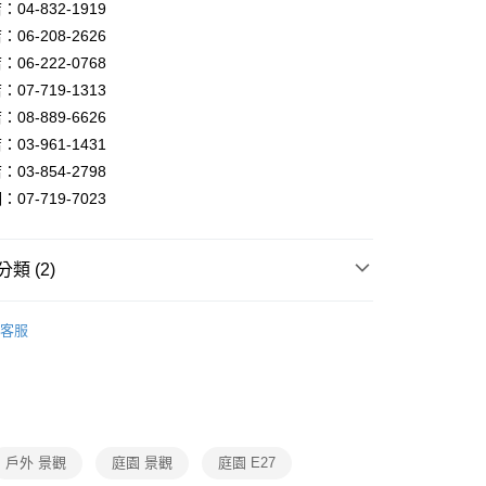
FTEE先享後付」】
04-832-1919
先享後付是「在收到商品之後才付款」的支付方式。 讓您購物簡單
06-208-2626
心！
06-222-0768
：不需註冊會員、不需綁卡、不需儲值。
：只要手機號碼，簡訊認證，即可結帳。
07-719-1313
：先確認商品／服務後，再付款。
08-889-6626
宅配
EE先享後付」結帳流程】
03-961-1431
80，滿NT$5,000(含以上)免運費
方式選擇「AFTEE先享後付」後，將跳轉至「AFTEE先享後
03-854-2798
頁面，進行簡訊認證並確認金額後，即可完成結帳。
07-719-7023
成立數日內，您將收到繳費通知簡訊。
費通知簡訊後14天內，點擊此簡訊中的連結，可透過四大超商
網路銀行／等多元方式進行付款，方視為交易完成。
：結帳手續完成當下不需立刻繳費，但若您需要取消訂單，請聯
類 (2)
的店家。未經商家同意取消之訂單仍視為有效，需透過AFTEE
繳納相關費用。
照明系列
F3戶外景觀照明燈具
否成功請以「AFTEE先享後付 」之結帳頁面顯示為準，若有關於
客服
功／繳費後需取消欲退款等相關疑問，請聯繫「AFTEE先享後
照明系列
戶外庭園景觀壁燈
援中心」
https://netprotections.freshdesk.com/support/home
項】
恩沛科技股份有限公司提供之「AFTEE先享後付」服務完成之
依本服務之必要範圍內提供個人資料，並將交易相關給付款項請
讓予恩沛科技股份有限公司。
戶外 景觀
庭園 景觀
庭園 E27
個人資料處理事宜，請瀏覽以下網址：