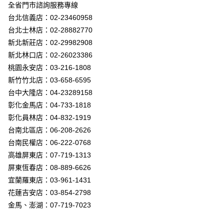
街口支付
全省門市諮詢服務專線
台北信義店：02-23460958
悠遊付
台北士林店：02-28882770
Google Pay
新北新莊店：02-29982908
新北林口店：02-26023386
全盈+PAY
桃園永安店：03-216-1808
AFTEE先享後付
新竹竹北店：03-658-6595
相關說明
台中大隆店：04-23289158
【關於「AFTEE先享後付」】
彰化金馬店：04-733-1818
ATM付款
AFTEE先享後付是「在收到商品之後才付款」的支付方式。 讓您購物簡單
彰化員林店：04-832-1919
便利好安心！
１．簡單：不需註冊會員、不需綁卡、不需儲值。
台南北區店：06-208-2626
運送方式
２．便利：只要手機號碼，簡訊認證，即可結帳。
台南民權店：06-222-0768
３．安心：先確認商品／服務後，再付款。
新竹貨運宅配
高雄屏東店：07-719-1313
每筆NT$180，滿NT$5,000(含以上)免運費
【「AFTEE先享後付」結帳流程】
屏東恆春店：08-889-6626
１．於結帳方式選擇「AFTEE先享後付」後，將跳轉至「AFTEE先享後付」
宜蘭羅東店：03-961-1431
結帳頁面，進行簡訊認證並確認金額後，即可完成結帳。
２．訂單成立數日內，您將收到繳費通知簡訊。
花蓮吉安店：03-854-2798
３．收到繳費通知簡訊後14天內，點擊此簡訊中的連結，可透過四大超商／
金馬、澎湖：07-719-7023
ATM／網路銀行／等多元方式進行付款，方視為交易完成。
※ 請注意：結帳手續完成當下不需立刻繳費，但若您需要取消訂單，請聯絡