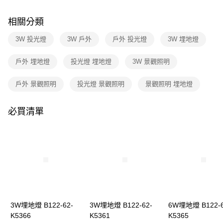
購買商品的店家。未經商家同意取消之訂單仍視為有效，需透過AFTEE先享
後付繳納相關費用。
※ 交易是否成功請以「AFTEE先享後付 」之結帳頁面顯示為準，若有關於
相關分類
是否繳費成功／繳費後需取消欲退款等相關疑問，請聯繫「AFTEE先享後付
客戶支援中心」
https://netprotections.freshdesk.com/support/home
3W 投光燈
3W 戶外
戶外 投光燈
3W 埋地燈
【注意事項】
戶外 埋地燈
投光燈 埋地燈
3W 景觀照明
１．透過由恩沛科技股份有限公司提供之「AFTEE先享後付」服務完成之交
易，需依本服務之必要範圍內提供個人資料，並將交易相關給付款項請求債
權轉讓予恩沛科技股份有限公司。
戶外 景觀照明
投光燈 景觀照明
景觀照明 埋地燈
２．關於個人資料處理事宜，請瀏覽以下網址：
https://aftee.tw/terms/#terms3
３．未成年的使用者請事先徵得法定代理人或監護人之同意方可使用
必買清單
「AFTEE先享後付」，若未經同意申辦者引起之損失，本公司不負相關責
任。
４．使用「AFTEE先享後付」時，將依據個別帳號之用戶狀況，依本公司即
時審查核予不同之上限額度；若仍有額度不足之情形，本公司將視審查結果
請求用戶進行身份認證。
５．嚴禁一人註冊多個帳號或使用他人資訊註冊。若發現惡意使用之情形，
恩沛科技股份有限公司將有權停止該用戶之使用額度並採取法律行動。
3W埋地燈 B122-62-
3W埋地燈 B122-62-
6W埋地燈 B122-6
K5366
K5361
K5365