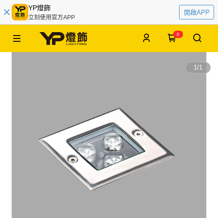
YP燈飾
開啟APP
立刻使用官方APP
0
1
/
1