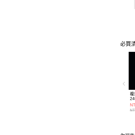
必買
複
24
NT
NT