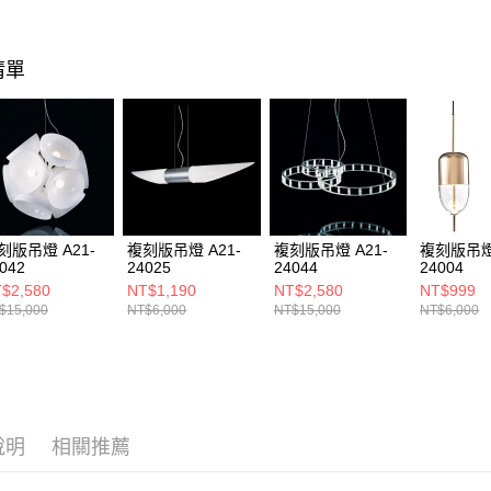
https://aft
３．未成
「AFTE
清單
任。
４．使用「
即時審查
結果請求
５．嚴禁
形，恩沛
動。
刻版吊燈 A21-
複刻版吊燈 A21-
複刻版吊燈 A21-
複刻版吊燈 
042
24025
24044
24004
$2,580
NT$1,190
NT$2,580
NT$999
$15,000
NT$6,000
NT$15,000
NT$6,000
說明
相關推薦