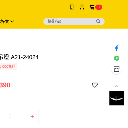
0
薦好文
燈 A21-24024
5,000免運
390