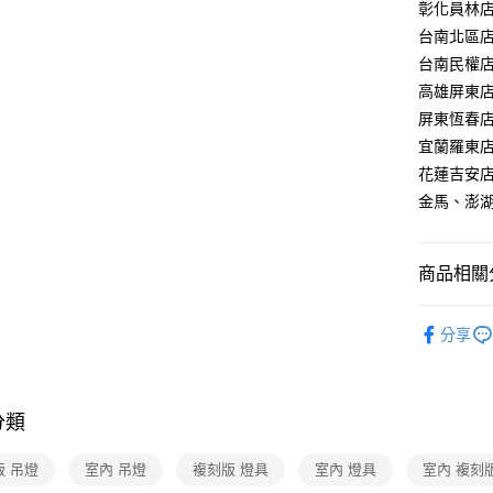
【關於「A
彰化員林店：
ATM付款
AFTEE
台南北區店：
便利好安
台南民權店：
１．簡單
２．便利
高雄屏東店：
運送方式
３．安心
屏東恆春店：
新竹貨運
【「AFT
宜蘭羅東店：
每筆NT$1
１．於結帳
花蓮吉安店：
付」結帳
金馬、澎湖：
２．訂單
３．收到繳
／ATM／
※ 請注意
商品相關分
絡購買商品
先享後付
本月破盤
※ 交易是
分享
是否繳費成
付客戶支
【注意事
分類
１．透過由
交易，需
求債權轉
版 吊燈
室內 吊燈
複刻版 燈具
室內 燈具
室內 複刻
２．關於