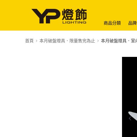
商品分類
品牌
首頁
本月破盤燈具．限量售完為止
本月破盤燈具．室