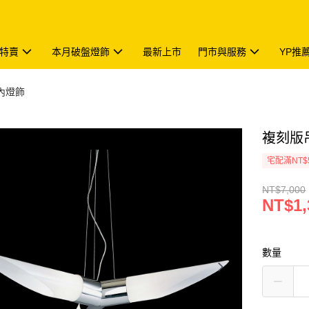
特賣
本月破盤燈飾
最新上市
門市與服務
YP推
內燈飾
複刻版吊
宅配滿NT$
NT$7,000
NT$1,
數量