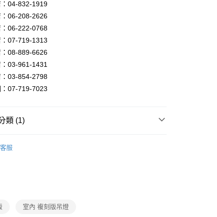
FTEE先享後付」】
04-832-1919
先享後付是「在收到商品之後才付款」的支付方式。 讓您購物簡單
06-208-2626
心！
06-222-0768
：不需註冊會員、不需綁卡、不需儲值。
：只要手機號碼，簡訊認證，即可結帳。
07-719-1313
：先確認商品／服務後，再付款。
08-889-6626
宅配
EE先享後付」結帳流程】
03-961-1431
80，滿NT$5,000(含以上)免運費
方式選擇「AFTEE先享後付」後，將跳轉至「AFTEE先享後
03-854-2798
頁面，進行簡訊認證並確認金額後，即可完成結帳。
07-719-7023
成立數日內，您將收到繳費通知簡訊。
費通知簡訊後14天內，點擊此簡訊中的連結，可透過四大超商
網路銀行／等多元方式進行付款，方視為交易完成。
：結帳手續完成當下不需立刻繳費，但若您需要取消訂單，請聯
類 (1)
的店家。未經商家同意取消之訂單仍視為有效，需透過AFTEE
繳納相關費用。
燈具．限量售完為止
本月破盤燈具．室內燈飾
否成功請以「AFTEE先享後付 」之結帳頁面顯示為準，若有關於
客服
功／繳費後需取消欲退款等相關疑問，請聯繫「AFTEE先享後
援中心」
https://netprotections.freshdesk.com/support/home
項】
恩沛科技股份有限公司提供之「AFTEE先享後付」服務完成之
依本服務之必要範圍內提供個人資料，並將交易相關給付款項請
讓予恩沛科技股份有限公司。
版
室內 複刻版吊燈
個人資料處理事宜，請瀏覽以下網址：