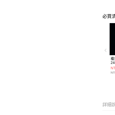
必買
複
24
NT
NT
詳細