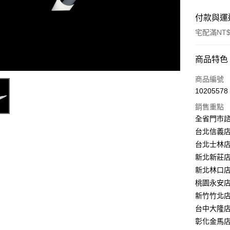
付款與運
宅配滿NT$
付款方式
商品特色
信用卡一
商品編號
10205578
LINE Pay
銷售重點
Apple Pay
全省門市
台北信義店：
街口支付
台北士林店：
悠遊付
新北新莊店：
新北林口店：
Google Pa
桃園永安店：
全盈+PAY
新竹竹北店：
台中大隆店：
AFTEE先
彰化金馬店：
相關說明