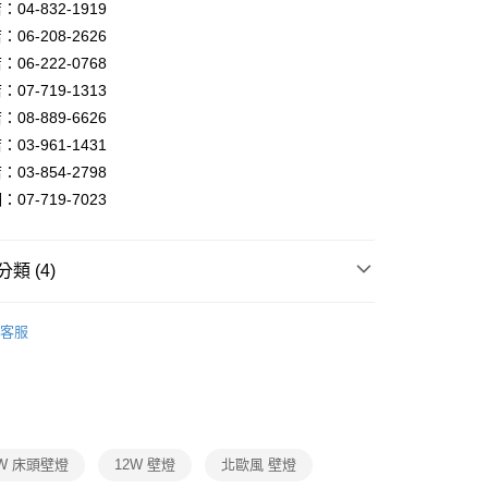
FTEE先享後付」】
04-832-1919
先享後付是「在收到商品之後才付款」的支付方式。 讓您購物簡單
06-208-2626
心！
06-222-0768
：不需註冊會員、不需綁卡、不需儲值。
：只要手機號碼，簡訊認證，即可結帳。
07-719-1313
：先確認商品／服務後，再付款。
08-889-6626
宅配
EE先享後付」結帳流程】
03-961-1431
80，滿NT$5,000(含以上)免運費
方式選擇「AFTEE先享後付」後，將跳轉至「AFTEE先享後
03-854-2798
頁面，進行簡訊認證並確認金額後，即可完成結帳。
07-719-7023
成立數日內，您將收到繳費通知簡訊。
費通知簡訊後14天內，點擊此簡訊中的連結，可透過四大超商
網路銀行／等多元方式進行付款，方視為交易完成。
：結帳手續完成當下不需立刻繳費，但若您需要取消訂單，請聯
類 (4)
的店家。未經商家同意取消之訂單仍視為有效，需透過AFTEE
繳納相關費用。
會
Tomato設計款燈飾
否成功請以「AFTEE先享後付 」之結帳頁面顯示為準，若有關於
客服
功／繳費後需取消欲退款等相關疑問，請聯繫「AFTEE先享後
複刻版、工業風、北歐風壁燈、大廳壁燈
援中心」
https://netprotections.freshdesk.com/support/home
燈、LED吊燈、LED壁燈、LED燈泡
LED壁燈
項】
恩沛科技股份有限公司提供之「AFTEE先享後付」服務完成之
會
MsH 精品燈飾
依本服務之必要範圍內提供個人資料，並將交易相關給付款項請
讓予恩沛科技股份有限公司。
2W 床頭壁燈
12W 壁燈
北歐風 壁燈
個人資料處理事宜，請瀏覽以下網址：