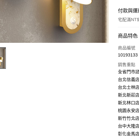
付款與運
宅配滿NT$
付款方式
商品特色
信用卡一
商品編號
10193133
LINE Pay
銷售重點
Apple Pay
全省門市
台北信義店：
街口支付
台北士林店：
悠遊付
新北新莊店：
新北林口店：
Google Pa
桃園永安店：
全盈+PAY
新竹竹北店：
台中大隆店：
AFTEE先
彰化金馬店：
相關說明