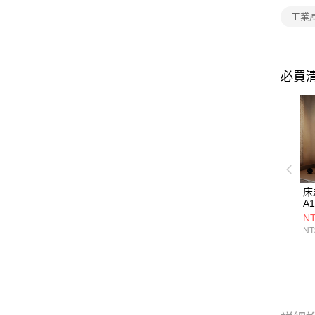
工業
必買
床
A1
NT
NT