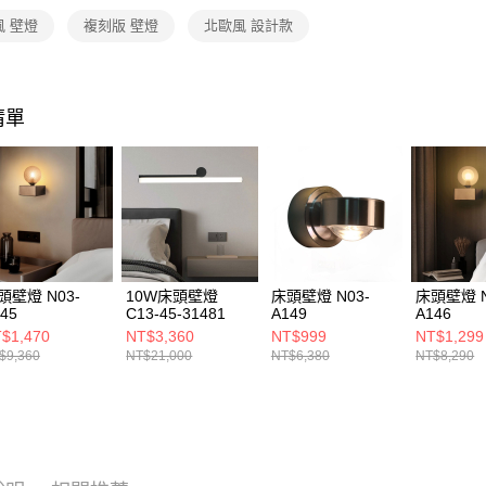
https://aft
風 壁燈
複刻版 壁燈
北歐風 設計款
３．未成
「AFTE
任。
４．使用「
即時審查
清單
結果請求
５．嚴禁
形，恩沛
動。
頭壁燈 N03-
10W床頭壁燈
床頭壁燈 N03-
床頭壁燈 N
45
C13-45-31481
A149
A146
$1,470
NT$3,360
NT$999
NT$1,299
$9,360
NT$21,000
NT$6,380
NT$8,290