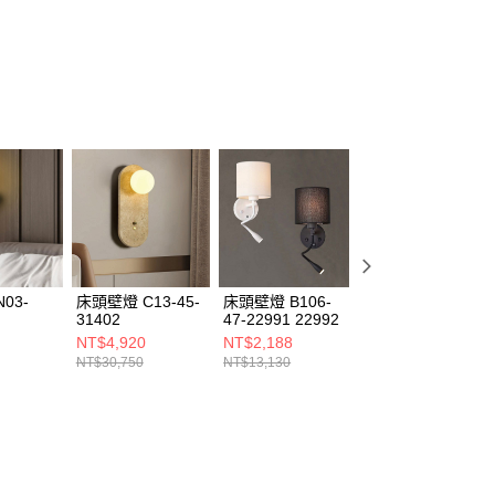
ee.tw/terms/#terms3
年的使用者請事先徵得法定代理人或監護人之同意方可使用
E先享後付」，若未經同意申辦者引起之損失，本公司不負相關責
AFTEE先享後付」時，將依據個別帳號之用戶狀況，依本公司
核予不同之上限額度；若仍有額度不足之情形，本公司將視審查
用戶進行身份認證。
一人註冊多個帳號或使用他人資訊註冊。若發現惡意使用之情
科技股份有限公司將有權停止該用戶之使用額度並採取法律行
03-
床頭壁燈 C13-45-
床頭壁燈 B106-
9W床頭壁燈 C18-
31402
47-22991 22992
47-25031 25032
NT$4,920
NT$2,188
NT$2,600
NT$30,750
NT$13,130
NT$14,390