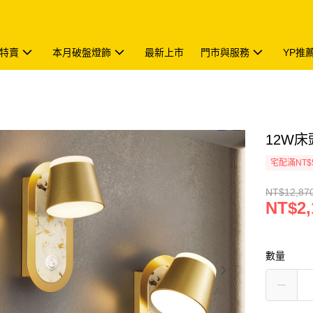
特賣
本月破盤燈飾
最新上市
門市與服務
YP推
12W床頭
宅配滿NT$
NT$12,87
NT$2,
數量