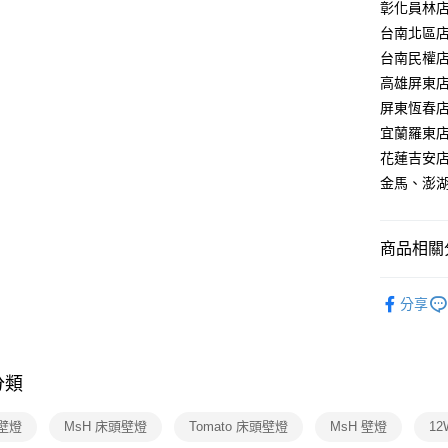
【關於「A
彰化員林店：
ATM付款
AFTEE
台南北區店：
便利好安
台南民權店：
１．簡單
２．便利
高雄屏東店：
運送方式
３．安心
屏東恆春店：
新竹貨運
【「AFT
宜蘭羅東店：
每筆NT$1
１．於結帳
花蓮吉安店：
付」結帳
金馬、澎湖：
２．訂單
３．收到繳
／ATM／
※ 請注意
商品相關分
絡購買商品
先享後付
品牌特賣
※ 交易是
分享
是否繳費成
壁燈系列
付客戶支
LED吸頂
【注意事
分類
１．透過由
品牌特賣
交易，需
求債權轉
壁燈
MsH 床頭壁燈
Tomato 床頭壁燈
MsH 壁燈
1
２．關於