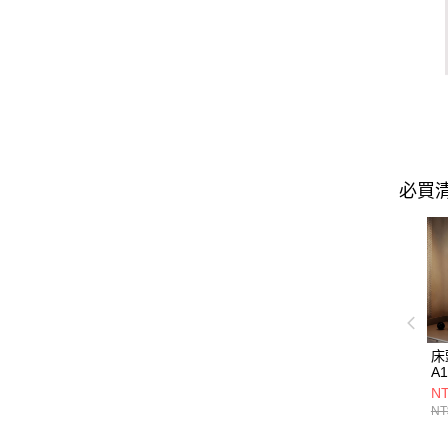
必買
床
A1
NT
NT